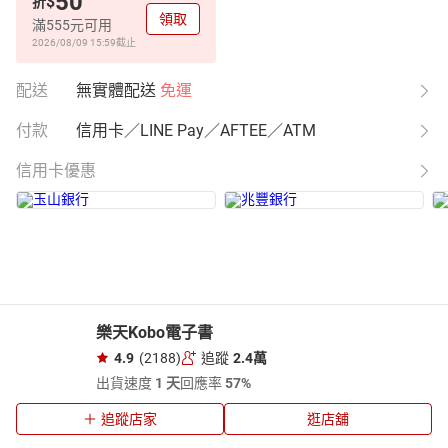
50
$
折
領取
滿555元可用
2026/08/09 15:59
截止
配送
無實體配送
免運
付款
信用卡／LINE Pay／AFTEE／ATM
信用卡優惠
樂天Kobo電子書
4.9
(2188)
追蹤
2.4萬
出貨速度
1 天
回應率
57%
追蹤店家
逛店舖