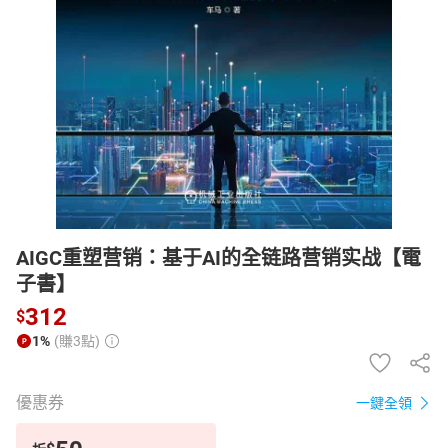
日本購物
電子/紙本書
HOT
AIGC重塑营销：基于AI的全链路营销实战【電
子書】
312
$
1%
(賺3點)
優惠券
一鍵全領