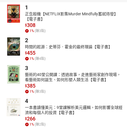
1
正念殺機【NETFLIX影集Murder Mindfully蓄弒待發】
【電子書】
308
$
1
%
(賺
3
點)
2
時間的起源：史蒂芬．霍金的最終理論【電子書】
455
$
1
%
(賺
4
點)
3
藝術的40堂公開課：透過故事，走進藝術家創作現場，
看藝術如何誕生、如何形塑人類生活【電子書】
385
$
1
%
(賺
3
點)
4
一本書讀懂美元：9堂課解析美元邏輯，如何影響全球經
濟和每個人的投資【電子書】
266
$
1
%
(賺
2
點)