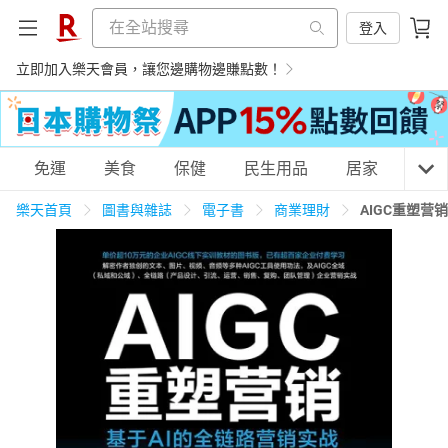
登入
立即加入樂天會員，讓您邊購物邊賺點數！
購物網分類
免運
美食
保健
民生用品
居家
3C
樂天首頁
圖書與雜誌
電子書
商業理財
AIGC重塑营
天天免運
美食蛋糕
養生保健
民生用品
居家生活
3C家電
運動休閒
親子玩具
女裝
男裝
化妝保養
情趣用品