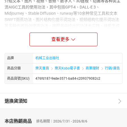
介绍文本、图片、视频、音频、数字人、3D建模、动画等各种类主
流AIGC工具的使用功法，其中包括GPT-4、DALL-E 3、
Midjourney、Stable Diffusion、runway等10余种常见工具和文本
SWIFT雨燕功法、图片结构化提示词功法、视频结构化提示词功法
等多种作者独创使用功法。按照书中给出的功法去实践，就能生成
各种80分（优秀级别）的营销物料。要想实现80分向100分的跨
越，本篇也给出了具体的解决方案。中篇（第7~12章）：首先深度
查看更多
剖析数字化时代全域、全链路营销的特点和难点，然后介绍AIGC破
解这些难点的方法，接着用4章的篇幅对AIGC在产品设计、取品牌
名、制定LOGO、拟定slogan、包装设计、公域内容生产、营销活
品牌
机械工业出版社
动、带货直播、私域运营等多个细分领域的应用实践，最后解读在
商品分類
樂天首頁
樂天Kobo電子書
商業理財
行銷/廣告
AIGC时代企业进行营销组织变革的路径，并给出企业营销全域、全
链路、全组织综合设计方法论。下篇（第13~16章）：跳出营销的
商品貨號(SKU)
476fd187-9ede-3571-ba84-c209379082c2
范畴，站在整个企业的高度解读AIGC对企业运营的影响。其中重点
解读了AIGC对商业环境、商业空间、商业模式的深刻影响，并给出
不同规模企业的应对策略。这部分是营销管理者、企业高管、企业
退換貨須知
家、小微创业者必读的内容。
本店熱銷商品
排名期間：2026/7/31 - 2026/8/6