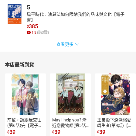
5
扁平時代：演算法如何限縮我們的品味與文化【電子
書】
385
$
1
%
(賺
3
點)
查看更多
本店最新到貨
前輩，請跟我交往
May I help you? 漸
王弟殿下深深溺愛
(第6話)完【電子
近戀愛物語(第5話)
轉生者(第4話)【電
書】
【電子書】
子書】
39
39
39
$
$
$