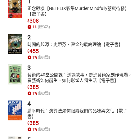
1
正念殺機【NETFLIX影集Murder Mindfully蓄弒待發】
【電子書】
308
$
1
%
(賺
3
點)
2
時間的起源：史蒂芬．霍金的最終理論【電子書】
455
$
1
%
(賺
4
點)
3
藝術的40堂公開課：透過故事，走進藝術家創作現場，
看藝術如何誕生、如何形塑人類生活【電子書】
385
$
1
%
(賺
3
點)
4
扁平時代：演算法如何限縮我們的品味與文化【電子
書】
385
$
1
%
(賺
3
點)