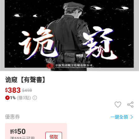
日本購物
電子/紙本書
HOT
诡窥【有聲書】
383
$
$
498
1%
(賺3點)
優惠券
一鍵全領
50
$
折
領取
滿555元可用