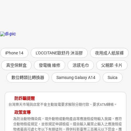
iPhone 14
L'OCCITANE歐舒丹 沐浴膠
夜用成人紙尿褲
真空保鮮盒
發電機 維修
涼感毛巾
父親節 卡片
數位轉類比轉換器
Samsung Galaxy A14
Suica
防詐騙提醒
台灣樂天市場與店家不會主動致電要求解除分期付款、要求ATM轉帳。
政策宣導
為防治動物傳染病，境外動物或動物產品等應施檢疫物輸入我國，應符
合動物檢疫規定，並依規定申請檢疫。擅自輸入屬禁止輸入之應施檢疫
物者最高可處七年以下有期徒刑，得併科新臺幣三百萬元以下罰金。應