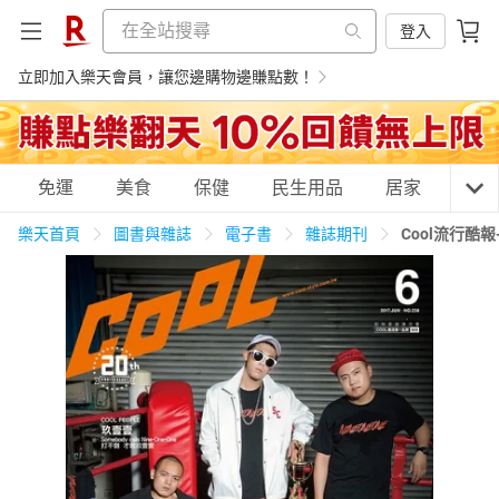
登入
立即加入樂天會員，讓您邊購物邊賺點數！
購物網分類
免運
美食
保健
民生用品
居家
3C
樂天首頁
圖書與雜誌
電子書
雜誌期刊
Cool流行酷
天天免運
美食蛋糕
養生保健
民生用品
居家生活
3C家電
運動休閒
親子玩具
女裝
男裝
化妝保養
情趣用品