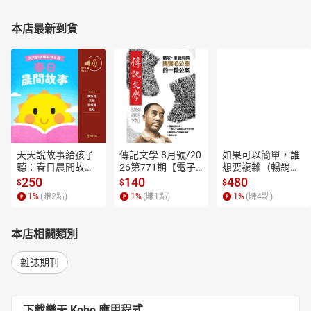
本店最新到貨
天天說故事給孩子
傳記文學-8月號/20
如果可以簡單，誰
聽：春日晨間故事
26第771期【電子
想要複雜（暢銷經
【有聲書】
書】
典新編版）【電子
250
140
480
$
$
$
書】
1
%
(賺
2
點)
1
%
(賺
1
點)
1
%
(賺
4
點)
本店相關類別
雜誌期刊
下載樂天 Kobo 應用程式