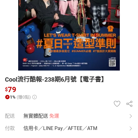
日本購物
電子/紙本書
HOT
Cool流行酷報-238期6月號【電子書】
79
$
1%
(賺0點)
配送
無實體配送
免運
付款
信用卡／LINE Pay／AFTEE／ATM