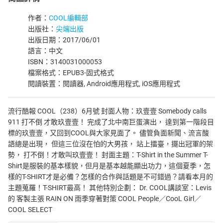
作者：
COOL編輯部
出版社：
尖端出版
出版日期：2017/06/01
語言：中文
ISBN：3140031000053
檔案格式：EPUB3-固式格式
閱讀裝置：閱讀器, Android應用程式, iOS應用程式
流行酷報 COOL（238）6月號 封面人物：玖壹壹 Somebody calls
911 打不倒 才敢玖壹壹！ 完成了北中南巨蛋演出， 達到第一階段目
標的玖壹壹，又回到COOL與大家見面了。 儘管負面新聞、流言酸
語總是出現， 但這三位沒在怕的大男孩， 站上擂臺，擺出冠軍的架
勢， 打不倒！才敢叫玖壹壹！ 封面主題：T-Shirt in the Summer T-
Shirt是服裝的基本樣貌，但月是基本越能顯出功力，這個夏季，怎
樣的T-SHIRT才是必備？怎樣的合作與話題是不可錯過？請看本月的
主題蒐羅！T-SHIRT最高！ 其他特別企劃： Dr. COOL講談室：Levis
的 客製主張 RAIN ON 雨季穿著對策 COOL People／CooL Girl／
COOL SELECT