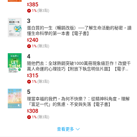
385
$
1
%
(賺
3
點)
3
蛋白質的一生（暢銷改版）──了解生命活動的秘密，讀
懂生命科學的第一本書【電子書】
240
$
1
%
(賺
2
點)
4
隨他們去：全球熱銷突破1000萬冊現象級巨作！改變千
萬人命運的心理技巧【附放下執念明信片圖】【電子
書】
315
$
1
%
(賺
3
點)
5
理當幸福的我們，為何不快樂？：從精神科角度，理解
「富足一代」的焦慮、不安與失落【電子書】
308
$
1
%
(賺
3
點)
查看更多