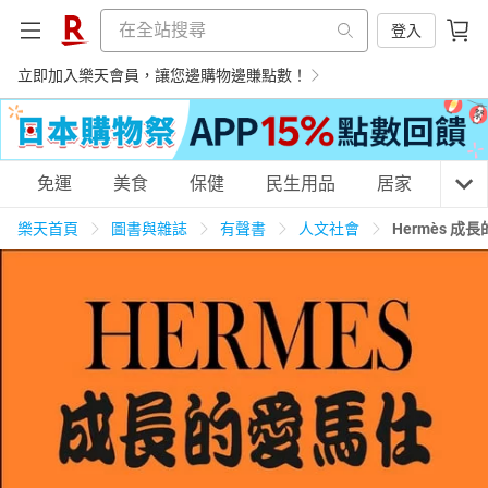
登入
立即加入樂天會員，讓您邊購物邊賺點數！
購物網分類
免運
美食
保健
民生用品
居家
3C
樂天首頁
圖書與雜誌
有聲書
人文社會
Hermès 
天天免運
美食蛋糕
養生保健
民生用品
居家生活
3C家電
運動休閒
親子玩具
女裝
男裝
化妝保養
情趣用品