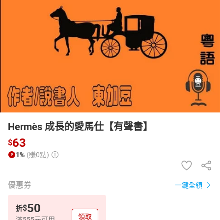
日本購物
電子/紙本書
HOT
Hermès 成長的愛馬仕【有聲書】
63
$
1%
(賺0點)
優惠券
一鍵全領
50
$
折
領取
滿555元可用