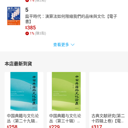
1
%
(賺
2
點)
5
扁平時代：演算法如何限縮我們的品味與文化【電子
書】
385
$
1
%
(賺
3
點)
查看更多
本店最新到貨
中国典籍与文化论
中国典籍与文化论
古典文献研究(第二
丛（第二十九辑）
丛（第三十辑）
十四辑上卷)【電子
【電子書】
【電子書】
書】
258
229
317
$
$
$