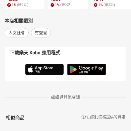
1
%
(賺
2
點)
1
%
(賺
2
點)
1
%
(賺
3
點)
本店相關類別
人文社會
有聲書
下載樂天 Kobo 應用程式
繼續逛其他店舖
相似商品
由飛比價格提供的資訊