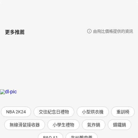
更多推薦
由飛比價格提供的資訊
NBA 2K24
交往紀念日禮物
小型烘衣機
重訓椅
無線滑鼠接收器
小學生禮物
氣炸鍋
鑄鐵鍋
B&O A1
生炒鴨肉羹