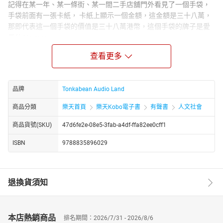
記得在某一年、某一條街、某一間二手店舖門外看見了一個手袋，
手袋前面有一張卡紙， 卡紙上顯示一個金額，這金額是三十八萬，
那即代表這一個手袋的價值是三十八萬港幣，這個手袋的牌子是愛
馬仕 Hermes。
當時我在思考定價格的人，是否不知道社會現象呢？
查看更多
為何制定這麽昂貴的價格？ 這接近普通小市民的年薪, 甚至乎兩年的
薪金相加起來的包包零售價。
但隨後我又思考，不知道社會現象的人，是自己的嗎？
品牌
Tonkabean Audio Land
我沒有得到答案。
商品分類
樂天首頁
樂天Kobo電子書
有聲書
人文社會
我花不起一個價值幾十萬的手袋，但我知道有一本價值幾十元的愛
馬仕總裁回憶錄， 這個經濟能力我就絕對可以負擔呢！
商品貨號(SKU)
47d6fe2e-08e5-3fab-a4df-ffa82ee0cff1
為了節省大家的時間，就讓我們一起聆聽有關愛馬仕成長的每一
頁。
ISBN
9788835896029
時間長度: 34:14:20 分鐘
音樂: Kevin MacLeod-Enchanted Journey / Esther Abrami-No.3
Morning Folk Song / Es Jammy Jams-By The Light of the Silvery
退換貨須知
Moon / Allemande by Wahneta Meixsell / Kevin MacLeod-
Eternal_Hope / Kevin MacLeod-Midsummer Sky /
繪圖: Carriage by Gordon Johnson from Pixabay /
本店熱銷商品
排名期間：2026/7/31 - 2026/8/6