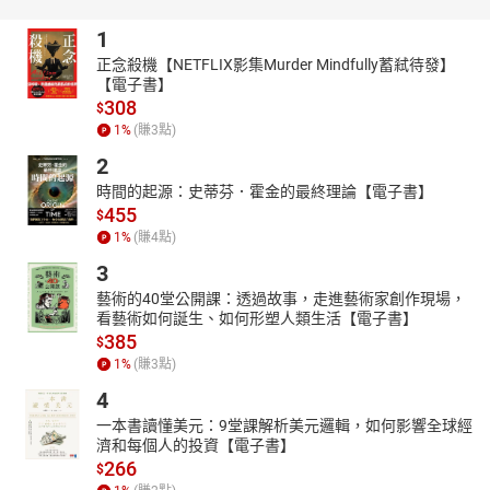
封面設計 / 音效剪接 : 東加豆
1
正念殺機【NETFLIX影集Murder Mindfully蓄弒待發】
【電子書】
308
$
1
%
(賺
3
點)
2
時間的起源：史蒂芬．霍金的最終理論【電子書】
455
$
1
%
(賺
4
點)
3
藝術的40堂公開課：透過故事，走進藝術家創作現場，
看藝術如何誕生、如何形塑人類生活【電子書】
385
$
1
%
(賺
3
點)
4
一本書讀懂美元：9堂課解析美元邏輯，如何影響全球經
濟和每個人的投資【電子書】
266
$