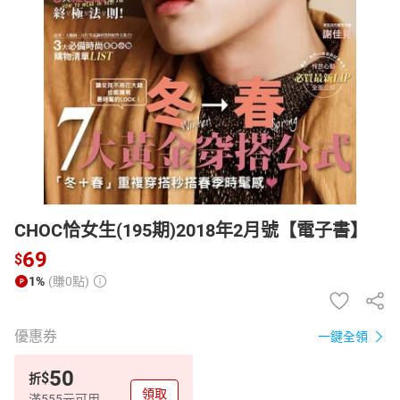
日本購物
電子/紙本書
HOT
CHOC恰女生(195期)2018年2月號【電子書】
69
$
1%
(賺0點)
優惠券
一鍵全領
50
$
折
領取
滿555元可用