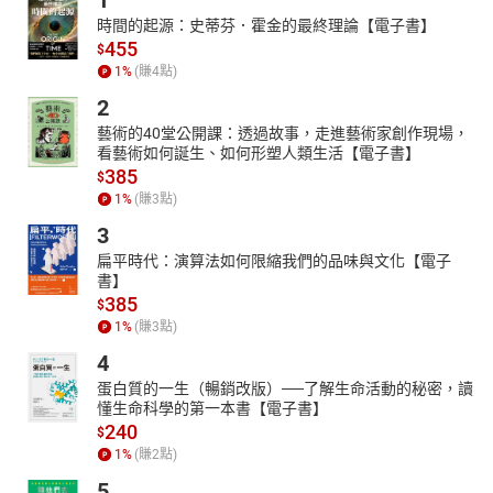
1
時間的起源：史蒂芬．霍金的最終理論【電子書】
**新年時髦色正解大公開****♥ **
455
$
嚴選8大紅色調穿搭終
♥極
♥法****♥則！
1
%
(賺
4
點)
HOW TO WEAR IN RED!
2
2月迎來了農曆新年，而今年又正剛好小年夜遇上西洋情人節，讓人
藝術的40堂公開課：透過故事，走進藝術家創作現場，
對2月份更是期待！而美到放長假或重要節日，女孩對穿搭就一點也
看藝術如何誕生、如何形塑人類生活【電子書】
不能馬虎，這次特別要教女孩們如何穿出時髦的紅色系穿搭，利用
385
$
不同色調的紅色，不只應景亮眼，又能穿出有別以往的紅色系穿搭
1
%
(賺
3
點)
LOOK喔！
3
皮草、天鵝絨、亮片等高調材質的配件大集合！
扁平時代：演算法如何限縮我們的品味與文化【電子
3大必備時尚
書】
385
冬季小物購物清單LIST！
$
1
%
(賺
3
點)
冬季到達尾聲，想必女孩們都購入了冬季單品了吧～？但面對約會
及聚會不斷的2月份，是否想要讓自己的穿搭再更時髦一點呢？只要
4
利用少少的預算，鎖定投資再配件上，就能輕鬆讓穿搭看起來看別
蛋白質的一生（暢銷改版）──了解生命活動的秘密，讀
人截然不同唷！
懂生命科學的第一本書【電子書】
240
$
好感度瞬飆、魅力全開！３大場合別提案
1
%
(賺
2
點)
冬決勝服×冬美顏彩妝術
5