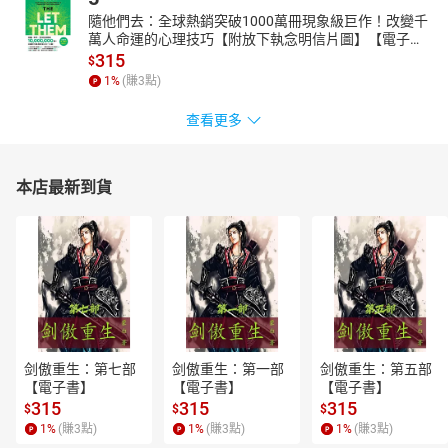
2月除了迎接充滿浪漫氣息的情人節，同時還有令人期待的年節假
隨他們去：全球熱銷突破1000萬冊現象級巨作！改變千
期，相信大家已經開始計畫出遊行程，或是聚餐約會等活動了……這
萬人命運的心理技巧【附放下執念明信片圖】【電子
次特別為大家整理出３大場合別服裝×彩妝的好感造型，讓妳瞬間成
書】
315
$
為聚會中的完美焦點。
1
%
(賺
3
點)
2018是洋溢著耀眼光采的一年！！
查看更多
早春就用陽光妝點，創造上質光采妝！
2018年的展開，在妝容上要帶有好似肌膚掐出水般的保養光澤，而
那光采是肌膚由內而外綻放的折射光。底妝更是要薄透、打亮修容
本店最新到貨
要自然無瑕為重點！這次請來2位超人氣專業彩妝師，透過不同的見
解以及個人獨特技巧，創造多樣化的光采妝容。
將粉霧融入光采中～
MASUN’S霧花春光彩
擅長運用光澤打造超精緻妝感的專業彩妝師MASUN，本季提出不一
樣的光采妝容提案！雖今年早春一片的光采彩妝新作推出，但在整
體妝容中大量使用光澤，以新手來說一不小心就可能造成反效果！
因此，就讓彩妝師運用光霧技法，打造最豔光四射的春彩吧！
剑傲重生：第七部
剑傲重生：第一部
剑傲重生：第五部
【電子書】
【電子書】
【電子書】
315
315
315
$
$
$
1
%
(賺
3
點)
1
%
(賺
3
點)
1
%
(賺
3
點)