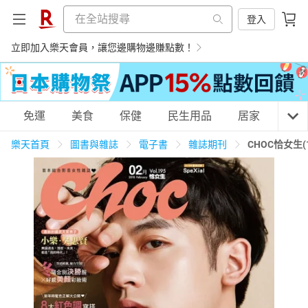
登入
立即加入樂天會員，讓您邊購物邊賺點數！
購物網分類
免運
美食
保健
民生用品
居家
3C
樂天首頁
圖書與雜誌
電子書
雜誌期刊
CHOC恰女生(
天天免運
美食蛋糕
養生保健
民生用品
居家生活
3C家電
運動休閒
親子玩具
女裝
男裝
化妝保養
情趣用品