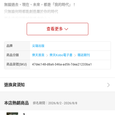
無論過去、現在、未來，都是「我的時代」！
只無論何時都能創造屬於你的時代
要永遠保持熱誠與謙虛的心！
每一次見到小樂，都覺得他又更加成熟一點了！但不變的是他親切
查看更多
又喜歡逗人開心的個性，就像大家在電視上、訪問中看到的他一
樣，私下給人感覺也是善良又努力的他，每次都開心的跟大家分享
他最近的點點滴滴，聽得出來工作行程總是馬不停蹄，但從不會聽
品牌
尖端出版
到他抱怨工作有多辛苦，取而代之的是每一次拍戲、錄專輯有多少
有趣的事發生！以及興奮的說他又學到什麼了！不斷在各領域成功
商品分類
樂天首頁
樂天Kobo電子書
雜誌期刊
的小樂‧吳思賢，絕對不單只是因為他完美的外表、家庭與學歷，
商品貨號(SKU)
47dec148-d8a6-346a-ad56-7dea21233ba1
而是永遠保持熱誠與謙虛的心！無論何時他都能創造屬於自己「樂
的時代」！
- WINTER AND SPRING FASHION TREND –
冬→春7大黃金穿搭公式****♥
退換貨須知
「冬衣＋春衣」秒穿出春季時髦感！
眼看2018年已經悄悄地進入2月份了，時序也從寒冷的冬季轉換為
本店熱銷商品
排名期間：2026/8/2 - 2026/8/8
涼爽的春季，還沒購入春季衣裳的女孩也別擔心，這次小編要告訴
女孩，如何使用7件冬天的服飾，透過「7大黃金穿搭公式」，讓女
孩不用買衣也能擁有最時髦的LOOK喔！