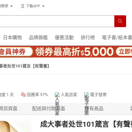
物教學
下載APP
日本購物
品牌旗艦
優惠活動
排行榜
電子書/紙本
事者处世101箴言【有聲書】
速度
1 天
回應率
57%
人氣店家
電子發票
資訊頁面
配送與付款頁面
所有商品
成大事者处世101箴言【有聲