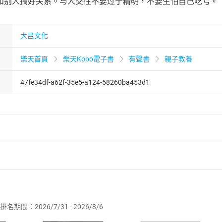
和别人搞好关系。与人交往不要过于精明，不要生怕自己吃亏。
大吕文化
樂天首頁
樂天Kobo電子書
有聲書
親子教養
47fe34df-a62f-35e5-a124-58260ba453d1
者保護法
第
19
條第
1
項後段
暨
通訊交易解除權合理例外情事適用
供即為完成之線上服務，經消費者事先同意始提供。」 之商品
排名期間：2026/7/31 - 2026/8/6
訂購本店鋪之商品即代表知悉本店鋪所銷售之商品為電子書，屬
取電子書，不得請求退貨退款。