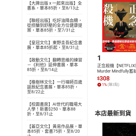
挑選
商
【大牌出版 x 一起來出版】全
書系，單本85折，至8/13止
退貨方式：您
Choose
貨」，本店鋪
【聯經出版】吃好油降血糖，
請注意，樂天
從控醣到舒壓的全方位健康提
購書後，
案，單本85折，至7/31止
【皇冠文化】東野圭吾紀念書
Step1
展，單本85折起，至8/31止
1
【啟動文化】翻轉思維的練習
－《利他》延伸書展，單本
正念殺機【NETFLI
85折，至8/14止
Murder Mindfully
發】【電子書】
308
$
【橡樹林文化】一行禪師百歲
1
%
(賺
3
點)
誕辰紀念書展，單本85折，
至8/22止
【校園書房】AI世代的職場大
人學！新書$250、單本88
本店最新到貨
折，至8/31止
【蓋亞文化】黃易作品展，單
本85折、套書75折，至8/20