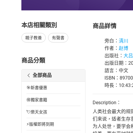
本店相關類別
商品詳情
親子教養
有聲書
旁白：
清川
作者：
赵博
出版社：
大吕
商品分類
出版日期：202
語言：中文
全部商品
ISBN：89700
時長：10:43:
🎯新書優惠
🉐獨家書籍
Description：
人类社会最大的规
💘樂天女孩
们来说，适者生存
⚡版權即將到期
为人处世，要学会