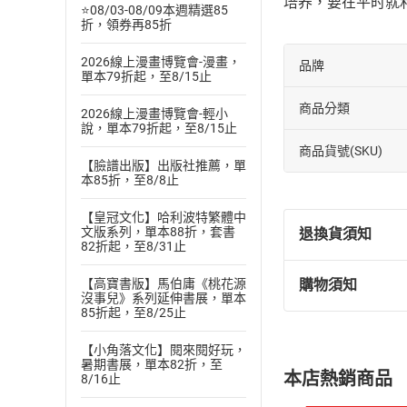
培养，要在平时就
⭐08/03-08/09本週精選85
折，領券再85折
2026線上漫畫博覽會-漫畫，
品牌
單本79折起，至8/15止
商品分類
2026線上漫畫博覽會-輕小
說，單本79折起，至8/15止
商品貨號(SKU)
【臉譜出版】出版社推薦，單
本85折，至8/8止
【皇冠文化】哈利波特繁體中
文版系列，單本88折，套書
退換貨須知
82折起，至8/31止
【高寶書版】馬伯庸《桃花源
購物須知
退換貨規定：
沒事兒》系列延伸書展，單本
85折起，至8/25止
(
一
)
依
消費
內容或一經提
【小角落文化】閱來閱好玩，
購書須知
定。
暑期書展，單本82折，至
本店熱銷商品
8/16止
(
二
)
消費者
且已下載
/
存