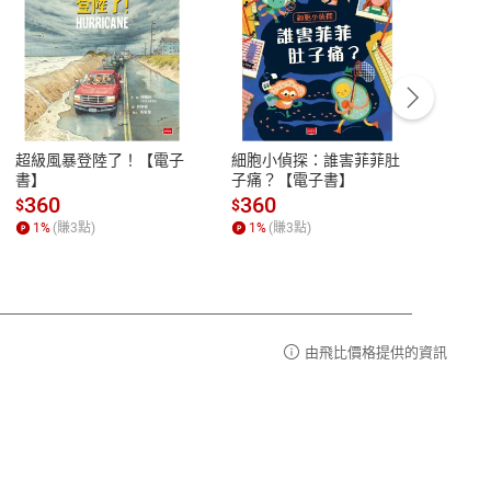
客服資訊
豫期
服務時間：週一到週五 10:00-12:00、
易解
13:00-17:00 (國定假日及例假日休息)
超級風暴登陸了！【電子
細胞小偵探：誰害菲菲肚
Mine
品性
客服電話：0080-1857077
書】
子痛？【電子書】
險1
子書
請參
客服信箱：
聯絡店家
360
360
28
$
$
$
1
%
(賺
3
點)
1
%
(賺
3
點)
1
%
由飛比價格提供的資訊