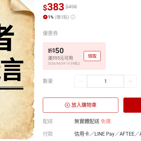
383
$
$
498
1%
(賺3點)
優惠券
50
$
折
領取
滿555元可用
2026/08/09 15:59
截止
數量
放入購物車
配送
無實體配送
免運
付款
信用卡／LINE Pay／AFTEE／