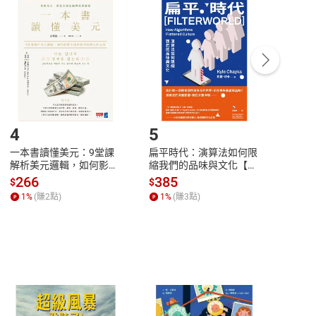
付款
方式
完成
訂單
中點選「瀏覽訂單明細」
>
「申請取消訂單
/
退
Payment
Complete
/退貨。
登入帳號，下載書籍後看書
4
5
6
一本書讀懂美元：9堂課
扁平時代：演算法如何限
本物
解析美元邏輯，如何影響
縮我們的品味與文化【電
說，
全球經濟和每個人的投資
子書】
來】
266
385
28
$
$
$
【電子書】
1
%
(賺
2
點)
1
%
(賺
3
點)
1
%