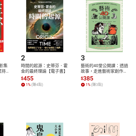
品
放入
購物車
登入
帳號
欲取消訂單或辦理退貨時，請登入樂天市場，並於「我的訂單」
Shopping cart
Login
將依您的申請進行審核，待審核通過後將為您辦理退款事宜。
市場須以整筆訂單為單位進行取消/退貨，恕無法以單支商品取消
如何開始使用？
.選擇閱讀載具
Step2.
2
3
X影集
時間的起源：史蒂芬．霍
藝術的40堂公開課：透過
蓄弒待
金的最終理論【電子書】
故事，走進藝術家創作現
場，看藝術如何誕生、如
455
385
$
$
何形塑人類生活【電子
1
%
(賺
4
點)
1
%
(賺
3
點)
書】