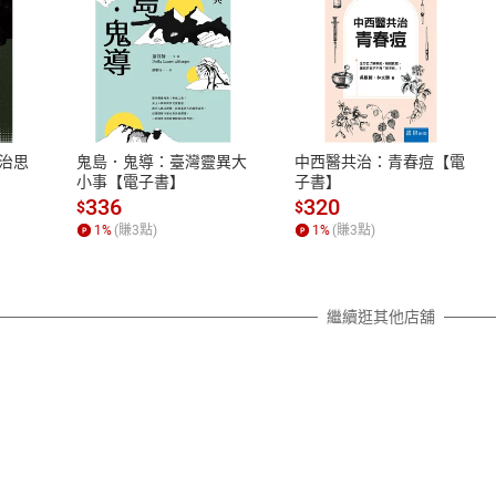
式
退換貨規範
、LINE PAY、AFTEE
本店是否提供消費者保護法七日猶
之權利，遽消費者保護法及通訊交
治思
鬼島．鬼導：臺灣靈異大
中西醫共治：青春痘【電
除權合理例外情事適用準則，依商
小事【電子書】
子書】
質各有不同規定。詳細退換貨說明
336
320
$
$
照各商品說明。
1
%
(賺
3
點)
1
%
(賺
3
點)
詳細說明
繼續逛其他店舖