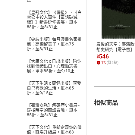
止
【皇冠文化】《曉星》、《白
雪公主殺人事件【童話破滅
付款方
版】》新書延伸書展，單本
88折，至8/31止
ATM轉帳、信用卡
【尖端出版】每月漫畫名家推
最後的天空：臺灣政
薦：高橋留美子，單本75
折，至8/31止
想史研究【電子書】
546
$
【大雁文化 x 日出出版】陪你
1
%
(賺
5
點)
找到情緒出口，心理勵志書
展，單本85折，至9/10止
【天下生活 x 康健出版】享受
自己喜歡的生活，單本85
折，至9/15止
相似商品
【臺灣商務】解碼歷史書展~
穿梭時空的閱讀冒險，單本
85折，至8/31止
【天下文化】重新定義你的價
值，職場升級展，單本88