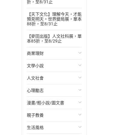
折，至8/31止
【天下文化】理解今天，才能
預見明天。世界變局展，單本
88折，至8/31止
【麥田出版】人文社科展，單
本85折，至8/29止
商業理財
文學小說
投資理財
人文社會
經濟/趨勢
歐美文學
心理勵志
財務/金融
日本文學
國際關係
漫畫/輕小說/圖文書
管理/領導
韓國文學
政治
心靈成長/情緒
親子教養
職場工作術
華文文學
社會科學
人際關係
輕小說
生活風格
成功法
經典文學
台灣/中國歷史
兩性關係
奇幻/科幻
教育現場