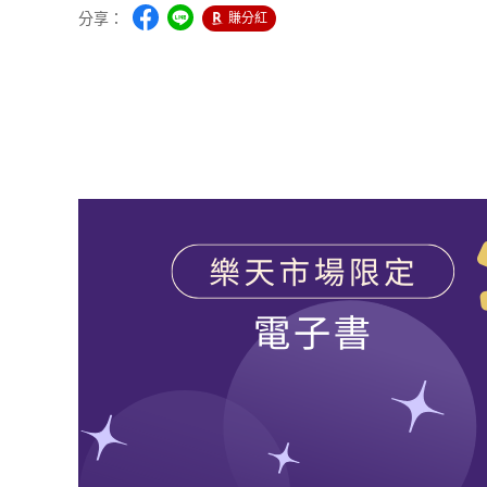
分享：
賺分紅