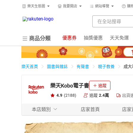
樂天生態圈
我要開店
網站導覽
購
優惠券
抽獎優惠
天天免運
商品分類
成大
樂天首頁
圖書與雜誌
有聲書
親子教養
樂天Kobo電子書
追蹤
4.9
(2188)
追蹤
2.4萬
出貨
本店類別
店家首頁
店家