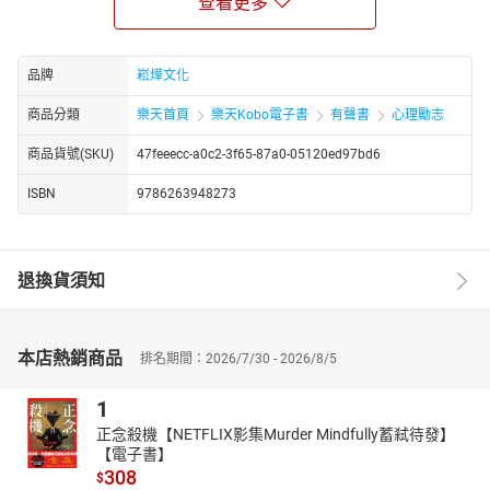
查看更多
在每個人的身邊都潛伏「危險」，因而需要增強防範意識，遠離可
能發生危險的地點。在危險發生後，及時選擇正確的心理療法扮演
著重要的角色，它不僅能夠幫助個體更深層次地理解和處理心理障
品牌
崧燁文化
礙，同時也為心理健康提供了有效的方法。
【強暴後的自我面對】
商品分類
樂天首頁
樂天Kobo電子書
有聲書
心理勵志
——妳仍然是值得愛的女性
商品貨號(SKU)
47feeecc-a0c2-3f65-87a0-05120ed97bd6
女性在被強暴後，很多時候還要應付自外界的第二次傷害，在受不
了的情況下選擇結束自己的生命。與寶貴的生命比起來，任何事情
ISBN
9786263948273
都是小事。無論遭受多少的冷嘲熱諷，都相信自己是個值得愛的好
女人！
【重視性教育】
退換貨須知
——希望讓每一朵花蕾都能健康綻放
良好的性教育，就是努力為孩子建立一個好的心理環境，按照孩子
不同階段的需求，傳達正確的性知識，培養健全的性心理。
本店熱銷商品
排名期間：2026/7/30 - 2026/8/5
【先從勇敢愛自己做起】
——才能好好地去愛別人
1
接納自己，相信自己是完美的女性。調整心態是擁有成熟愛情的前
提。
正念殺機【NETFLIX影集Murder Mindfully蓄弒待發】
【電子書】
【走出心靈牢籠】
308
$
——邁向幸福新天地