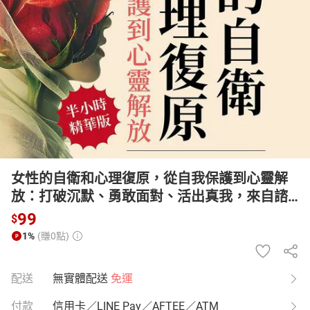
日本購物
電子/紙本書
HOT
女性的自衛和心理復原，從自我保護到心靈解
放：打破沉默、勇敢面對、活出真我，來自諮
商師的溫暖提醒【有聲書】
99
$
1%
(賺0點)
配送
無實體配送
免運
付款
信用卡／LINE Pay／AFTEE／ATM