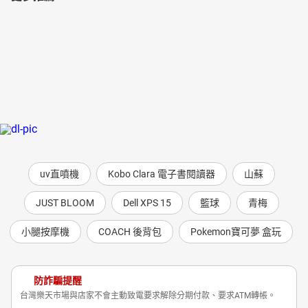
uv直噴機
Kobo Clara 電子書閱讀器
山蘇
JUST BLOOM
Dell XPS 15
籃球
青梅
小腿按摩機
COACH 後背包
Pokemon寶可夢 盒玩
防詐騙提醒
台灣樂天市場與店家不會主動致電要求解除分期付款、要求ATM轉帳。