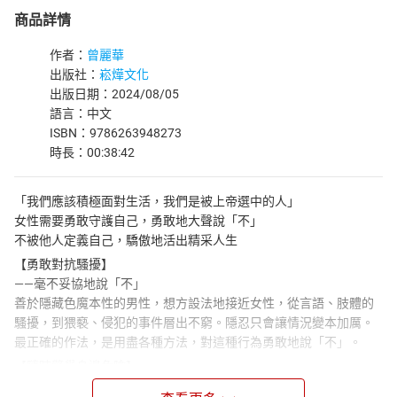
商品詳情
作者：
曾麗華
出版社：
崧燁文化
出版日期：2024/08/05
語言：中文
ISBN：9786263948273
時長：00:38:42
「我們應該積極面對生活，我們是被上帝選中的人」
女性需要勇敢守護自己，勇敢地大聲說「不」
不被他人定義自己，驕傲地活出精采人生
【勇敢對抗騷擾】
——毫不妥協地說「不」
善於隱藏色魔本性的男性，想方設法地接近女性，從言語、肢體的
騷擾，到猥褻、侵犯的事件層出不窮。隱忍只會讓情況變本加厲。
最正確的作法，是用盡各種方法，對這種行為勇敢地說「不」。
【隨時警覺身邊危險】
——及時進行心理診療。