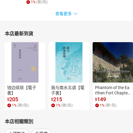
1
%
(賺
2
點)
查看更多
本店最新到貨
钱边续琐【電子
我与南水北调【電
Phantom of the Ea
書】
子書】
rthen Fort Chapter
 4【有聲書】
205
215
149
$
$
$
1
%
(賺
2
點)
1
%
(賺
2
點)
1
%
(賺
1
點)
本店相關類別