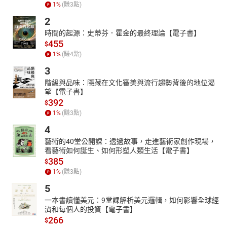
1
%
(賺
3
點)
做自己情緒的主人，以提升心靈境界。作者鼓勵每個讀者都要做獨
2
一無二的自己，才能活出屬於自己的精采人生。
時間的起源：史蒂芬．霍金的最終理論【電子書】
本書特色：這本書以深入淺出的方式，探討強暴後的自我面對、性
455
$
教育和經營婚姻等多層面議題，幫助女性能夠建立更強大的自我。
1
%
(賺
4
點)
它不僅是一部強調女性安全的指南，更是一本注重心靈成長的寶
典。作者鼓勵讀者面對面對心靈創傷，主動地做出自我治療與調
3
適，指引個人的成長，讓每位女性都能活出獨一無二、精采的人
階級與品味：隱藏在文化審美與流行趨勢背後的地位渴
生。
望【電子書】
392
$
1
%
(賺
3
點)
4
藝術的40堂公開課：透過故事，走進藝術家創作現場，
看藝術如何誕生、如何形塑人類生活【電子書】
385
$
1
%
(賺
3
點)
5
一本書讀懂美元：9堂課解析美元邏輯，如何影響全球經
濟和每個人的投資【電子書】
266
$