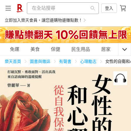
登入
立即加入樂天會員，讓您邊購物邊賺點數！
購物網分類
免運
美食
保健
民生用品
居家
3C
樂天首頁
圖書與雜誌
有聲書
心理勵志
女性的自衛和
天天免運
美食蛋糕
養生保健
民生用品
居家生活
3C家電
運動休閒
親子玩具
女裝
男裝
化妝保養
情趣用品