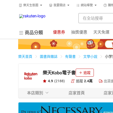
樂天生態圈
我要開店
網站導覽
購
優惠券
抽獎優惠
天天免運
商品分類
小学
樂天首頁
圖書與雜誌
有聲書
文學小說
樂天Kobo電子書
追蹤
4.9
(2188)
追蹤
2.4萬
出貨
本店類別
店家首頁
店家