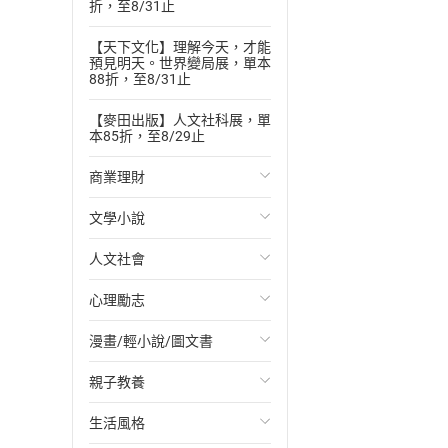
折，至8/31止
【天下文化】理解今天，才能
預見明天。世界變局展，單本
88折，至8/31止
【麥田出版】人文社科展，單
本85折，至8/29止
商業理財
文學小說
投資理財
人文社會
經濟/趨勢
歐美文學
心理勵志
財務/金融
日本文學
國際關係
漫畫/輕小說/圖文書
管理/領導
韓國文學
政治
心靈成長/情緒
親子教養
職場工作術
華文文學
社會科學
人際關係
輕小說
生活風格
成功法
經典文學
台灣/中國歷史
兩性關係
奇幻/科幻
教育現場