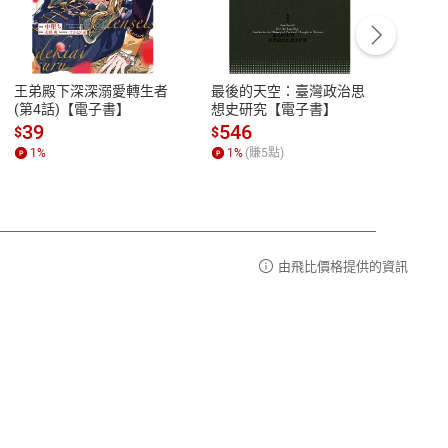
客服資訊
豫期
服務時間：週一到週五 10:00-12:00、
易解
13:00-17:00 (國定假日及例假日休息)
王弟殿下深深溺愛轉生者
最後的天空：臺灣政治思
鬼島
品性
客服電話：0080-1857077
(第4話)【電子書】
想史研究【電子書】
小事
請參
客服信箱：
聯絡店家
39
546
33
$
$
$
1
%
1
%
(賺
5
點)
1
%
由飛比價格提供的資訊