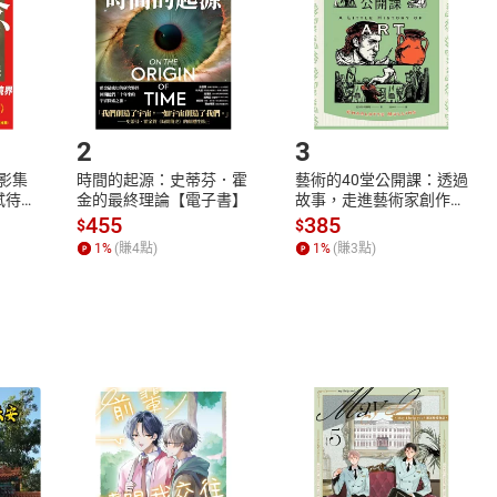
市場須以整筆訂單為單位進行取消/退貨，恕無法以單支商品取消
如何開始使用？
.選擇閱讀載具
Step2.
2
3
X影集
時間的起源：史蒂芬．霍
藝術的40堂公開課：透過
蓄弒待
金的最終理論【電子書】
故事，走進藝術家創作現
場，看藝術如何誕生、如
455
385
$
$
何形塑人類生活【電子
1
%
(賺
4
點)
1
%
(賺
3
點)
書】