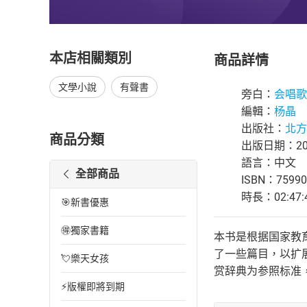
本店相關類別
商品詳情
文學小說
有聲書
旁白：
会唱歌
編輯：
杨晶
出版社：
北方
商品分類
出版日期：202
語言：中文
全部商品
ISBN：75990
時長：02:47:
🎯新書優惠
🉐獨家書籍
本书是根据国家教
了一些篇目，以扩
💘樂天女孩
赏辞典为参照标准
⚡版權即將到期