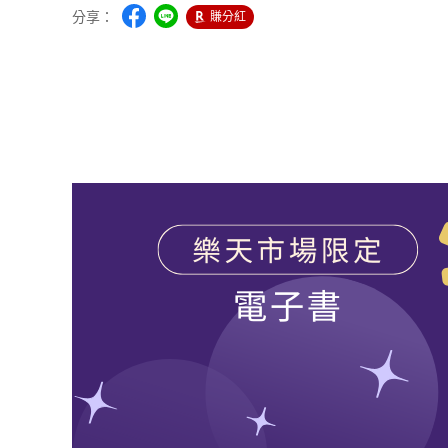
分享：
賺分紅