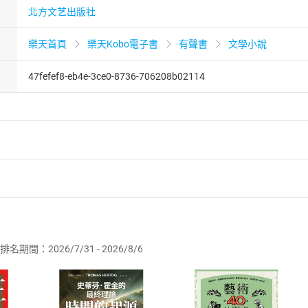
北方文艺出版社
樂天首頁
樂天Kobo電子書
有聲書
文學小說
47fefef8-eb4e-3ce0-8736-706208b02114
者保護法
第
19
條第
1
項後段
暨
通訊交易解除權合理例外情事適用
供即為完成之線上服務，經消費者事先同意始提供。」 之商品
排名期間：2026/7/31 - 2026/8/6
訂購本店鋪之商品即代表知悉本店鋪所銷售之商品為電子書，屬
取電子書，不得請求退貨退款。
品
放入
購物車
登入
帳號
欲取消訂單或辦理退貨時，請登入樂天市場，並於「我的訂單」
Shopping cart
Login
將依您的申請進行審核，待審核通過後將為您辦理退款事宜。