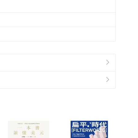
準則
第
2
條第
5
款之規定，「非以有形媒介提供之數位
，不適用消保法第
19
條第
1
項七日內無條件退貨之規
非以有形媒介提供之數位內容，消費者同意若訂購後
付款
方式
完成
訂單
中點選「瀏覽訂單明細」
>
「申請取消訂單
/
退
Payment
Complete