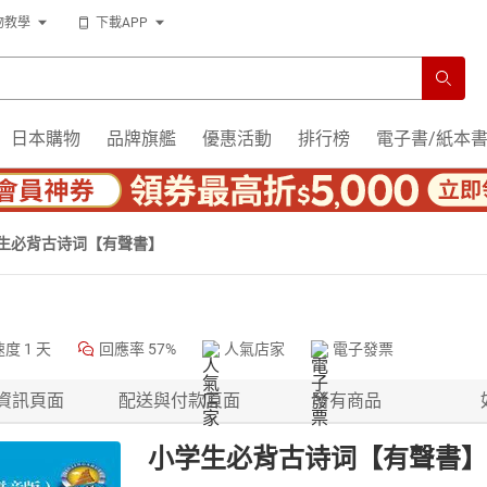
物教學
下載APP
日本購物
品牌旗艦
優惠活動
排行榜
電子書/紙本
生必背古诗词【有聲書】
速度
1 天
回應率
57%
人氣店家
電子發票
資訊頁面
配送與付款頁面
所有商品
小学生必背古诗词【有聲書】