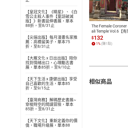
止
付款方
【皇冠文化】《曉星》、《白
ATM轉帳、信用卡
雪公主殺人事件【童話破滅
版】》新書延伸書展，單本
88折，至8/31止
The Female Coroner 
ali Temple Vol.6【
書】
132
【尖端出版】每月漫畫名家推
$
薦：高橋留美子，單本75
1
%
(賺
1
點)
折，至8/31止
【大雁文化 x 日出出版】陪你
找到情緒出口，心理勵志書
展，單本85折，至9/10止
【天下生活 x 康健出版】享受
相似商品
自己喜歡的生活，單本85
折，至9/15止
【臺灣商務】解碼歷史書展~
穿梭時空的閱讀冒險，單本
85折，至8/31止
【天下文化】重新定義你的價
值，職場升級展，單本88