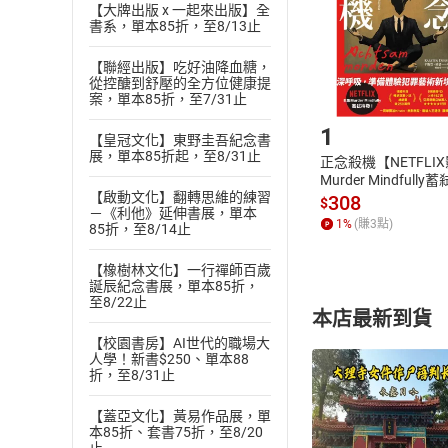
【大牌出版 x 一起來出版】全
請注意，樂天
書系，單本85折，至8/13止
購書後，
【聯經出版】吃好油降血糖，
從控醣到舒壓的全方位健康提
Step1
案，單本85折，至7/31止
1
【皇冠文化】東野圭吾紀念書
展，單本85折起，至8/31止
正念殺機【NETFLI
Murder Mindfully
【啟動文化】翻轉思維的練習
發】【電子書】
308
$
－《利他》延伸書展，單本
1
%
(賺
3
點)
85折，至8/14止
【橡樹林文化】一行禪師百歲
誕辰紀念書展，單本85折，
至8/22止
本店最新到貨
【校園書房】AI世代的職場大
人學！新書$250、單本88
折，至8/31止
【蓋亞文化】黃易作品展，單
本85折、套書75折，至8/20