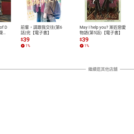
式
退換貨規範
、LINE PAY、AFTEE
本店是否提供消費者保護法七日猶
之權利，遽消費者保護法及通訊交
of D
前輩，請跟我交往(第6
May I help you? 漸近戀愛
除權合理例外情事適用準則，依商
有聲
話)完【電子書】
物語(第5話)【電子書】
質各有不同規定。詳細退換貨說明
39
39
$
$
照各商品說明。
1
%
1
%
詳細說明
繼續逛其他店舖