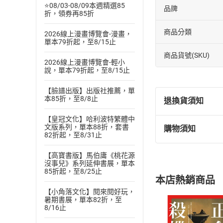
⭐08/03-08/09本週精選85
品牌
折，領券再85折
商品分類
2026線上漫畫博覽會-漫畫，
單本79折起，至8/15止
商品貨號(SKU)
2026線上漫畫博覽會-輕小
說，單本79折起，至8/15止
【臉譜出版】出版社推薦，單
本85折，至8/8止
退換貨須知
【皇冠文化】哈利波特繁體中
文版系列，單本88折，套書
購物須知
退換貨規定：
82折起，至8/31止
(
一
)
依
消費
【高寶書版】馬伯庸《桃花源
內容或一經提
沒事兒》系列延伸書展，單本
購書須知
定。
85折起，至8/25止
本店熱銷商品
(
二
)
消費者
【小角落文化】閱來閱好玩，
且已下載
/
存
暑期書展，單本82折，至
挑選
商
8/16止
退貨方式：您
Choose
貨」，本店鋪