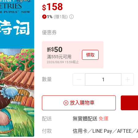
158
$
1%
(賺1點)
優惠券
50
$
折
領取
滿555元可用
2026/08/09 15:59
截止
數量
放入購物車
配送
無實體配送
免運
付款
信用卡／LINE Pay／AFTEE／