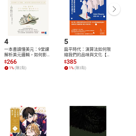
/退貨。
登入帳號，下載書籍後看書
4
5
6
一本書讀懂美元：9堂課
扁平時代：演算法如何限
本物
解析美元邏輯，如何影響
縮我們的品味與文化【電
說，
全球經濟和每個人的投資
子書】
來】
266
385
28
$
$
$
【電子書】
1
%
(賺
2
點)
1
%
(賺
3
點)
1
%