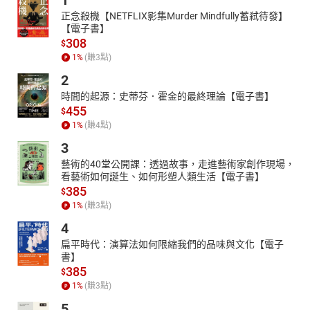
1
正念殺機【NETFLIX影集Murder Mindfully蓄弒待發】
【電子書】
308
$
1
%
(賺
3
點)
2
時間的起源：史蒂芬．霍金的最終理論【電子書】
455
$
1
%
(賺
4
點)
3
藝術的40堂公開課：透過故事，走進藝術家創作現場，
看藝術如何誕生、如何形塑人類生活【電子書】
385
$
1
%
(賺
3
點)
4
扁平時代：演算法如何限縮我們的品味與文化【電子
書】
385
$
1
%
(賺
3
點)
5