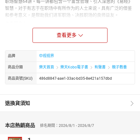
职场智慧64讲。每一讲都包含一个富含哲理、引人深思的《易经》
智慧，对于有志于在职场中有所作为的人士来说，具有广泛的借鉴
和参考意义，是帮助我们进军职场、决胜职场的良师益友。
作者简介：
杨力是国学大家、首席中医养生专家、著名中医学家、著名易学
查看更多
家、作家、历史文化学者、中国医易学创始人、易经养生法开创
者、中国象数科学提出者、中医疾病预测学创始人、中国中医科学
院研究生院教授、北京周易研究会会长。杨力教授学识渊博，精通
品牌
中视视界
文史哲医和养生文化，行医五十年，主讲研究生《易经》《黄帝内
经》等近四十年。
商品分類
樂天首頁
樂天Kobo電子書
有聲書
親子教養
主播简介：
商品貨號(SKU)
486d8847-aae1-33ac-bd35-8e421a157dbd
李辰，网络知名播客，专门录制育儿教育类书籍经验丰富，深受家
长们的欢迎。作品有《杨力讲易经职场智慧》。
退換貨須知
本店熱銷商品
排名期間：2026/8/1 - 2026/8/7