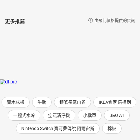
更多推薦
由飛比價格提供的資訊
實木床架
牛肋
銀喉長尾山雀
IKEA宜家 馬桶刷
一體式水冷
空氣清淨機
小檔車
B&O A1
Nintendo Switch 寶可夢傳說 阿爾宙斯
棉被