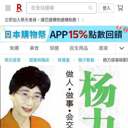
登入
立即加入樂天會員，讓您邊購物邊賺點數！
購物網分類
免運
美食
保健
民生用品
居家
3C
樂天首頁
圖書與雜誌
有聲書
親子教養
杨力讲易经职
天天免運
美食蛋糕
養生保健
民生用品
居家生活
3C家電
運動休閒
親子玩具
女裝
男裝
化妝保養
情趣用品