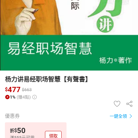
日本購物
電子/紙本書
HOT
杨力讲易经职场智慧【有聲書】
477
$
$
663
1%
(賺4點)
優惠券
一鍵全領
50
$
折
領取
滿555元可用