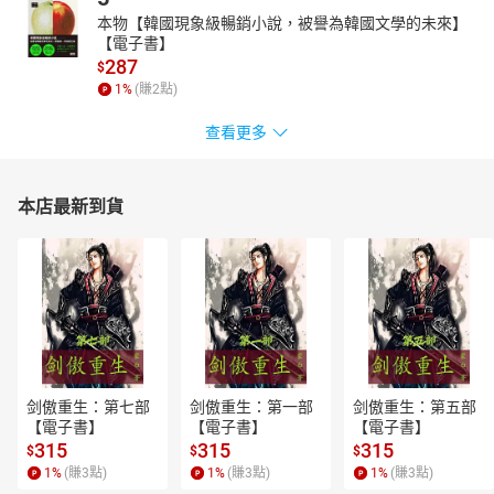
本物【韓國現象級暢銷小說，被譽為韓國文學的未來】
【電子書】
287
$
1
%
(賺
2
點)
查看更多
本店最新到貨
剑傲重生：第七部
剑傲重生：第一部
剑傲重生：第五部
【電子書】
【電子書】
【電子書】
315
315
315
$
$
$
1
%
(賺
3
點)
1
%
(賺
3
點)
1
%
(賺
3
點)