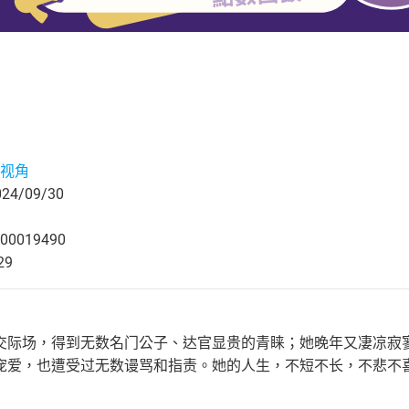
视角
4/09/30
00019490
29
交际场，得到无数名门公子、达官显贵的青睐；她晚年又凄凉寂
宠爱，也遭受过无数谩骂和指责。她的人生，不短不长，不悲不