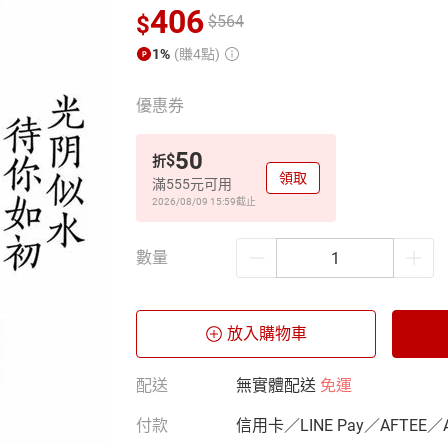
406
$
$
564
1%
(賺4點)
優惠券
50
$
折
領取
滿555元可用
2026/08/09 15:59
截止
數量
放入購物車
配送
無實體配送
免運
付款
信用卡／LINE Pay／AFTEE／