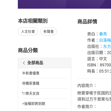
本店相關類別
商品詳情
人文社會
有聲書
旁白：
春燕
作者：
白落梅
出版社：
东方
商品分類
出版日期：202
語言：中文
全部商品
ISBN：89700
時長：05:51:
🎯新書優惠
🉐獨家書籍
内容简介：
她曾穿梭于民国的
💘樂天女孩
得到过万千恩荣与
⚡版權即將到期
作者简介：