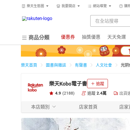
樂天生態圈
我要開店
網站導覽
購
優惠券
抽獎優惠
天天免運
商品分類
光阴
樂天首頁
圖書與雜誌
有聲書
人文社會
樂天Kobo電子書
追蹤
4.9
(2188)
追蹤
2.4萬
出貨
本店類別
店家首頁
店家