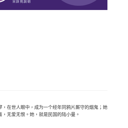
寥，在世人眼中，成为一个经年同鸦片厮守的烟鬼；她
喜，无爱无恨。她，就是民国的陆小曼。