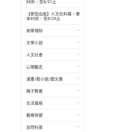
88折，至8/31止
【麥田出版】人文社科展，單
本85折，至8/29止
商業理財
文學小說
投資理財
人文社會
經濟/趨勢
歐美文學
心理勵志
財務/金融
日本文學
國際關係
漫畫/輕小說/圖文書
管理/領導
韓國文學
政治
心靈成長/情緒
親子教養
職場工作術
華文文學
社會科學
人際關係
輕小說
生活風格
成功法
經典文學
台灣/中國歷史
兩性關係
奇幻/科幻
教育現場
醫療保健
行銷/廣告
成長/家庭生活小說
日/韓歷史
心理學
愛情故事
兒童文學/故事
飲食/食譜
自然科普
傳記
懸疑/推理小說
其他歷史/史學
職場/社會寫實
兒童科普/學習
健身/美顏
健康/養生