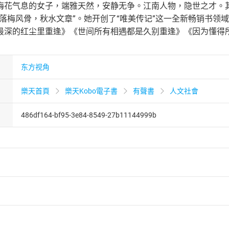
梅花气息的女子，端雅天然，安静无争。江南人物，隐世之才。其散
“落梅风骨，秋水文章”。她开创了“唯美传记”这一全新畅销书领
最深的红尘里重逢》《世间所有相遇都是久别重逢》《因为懂得
东方视角
樂天首頁
樂天Kobo電子書
有聲書
人文社會
486df164-bf95-3e84-8549-27b11144999b
者保護法
第
19
條第
1
項後段
暨
通訊交易解除權合理例外情事適用
供即為完成之線上服務，經消費者事先同意始提供。」 之商品