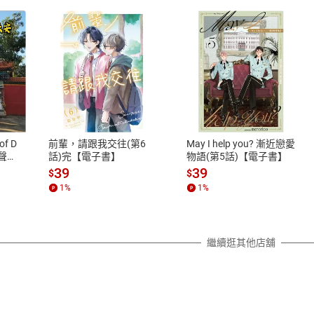
式
退換貨規範
、LINE PAY、AFTEE
本店是否提供消費者保護法七日猶
之權利，遽消費者保護法及通訊交
of D
前輩，請跟我交往(第6
May I help you? 漸近戀愛
除權合理例外情事適用準則，依商
有聲
話)完【電子書】
物語(第5話)【電子書】
質各有不同規定。詳細退換貨說明
39
39
$
$
照各商品說明。
1
%
1
%
詳細說明
繼續逛其他店舖