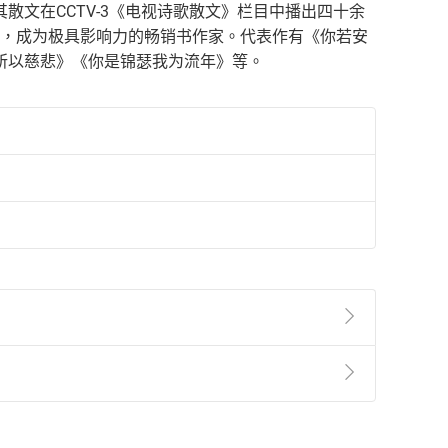
文在CCTV-3《电视诗歌散文》栏目中播出四十余
域，成为极具影响力的畅销书作家。代表作有《你若安
所以慈悲》《你是锦瑟我为流年》等。
準則
第
2
條第
5
款之規定，「非以有形媒介提供之數位
，不適用消保法第
19
條第
1
項七日內無條件退貨之規