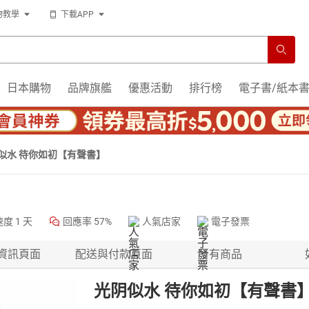
物教學
下載APP
日本購物
品牌旗艦
優惠活動
排行榜
電子書/紙本
似水 待你如初【有聲書】
速度
1 天
回應率
57%
人氣店家
電子發票
資訊頁面
配送與付款頁面
所有商品
光阴似水 待你如初【有聲書