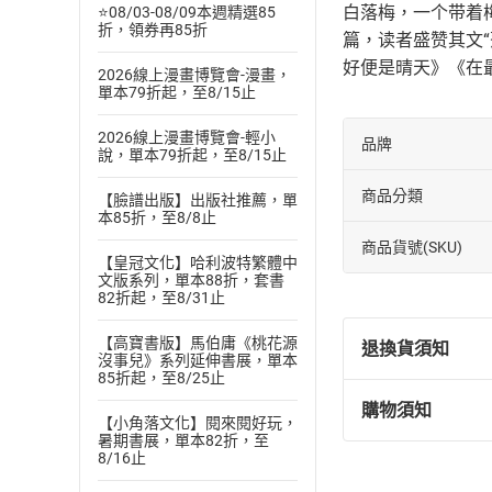
白落梅，一个带着
⭐08/03-08/09本週精選85
折，領券再85折
篇，读者盛赞其文
好便是晴天》《在
2026線上漫畫博覽會-漫畫，
單本79折起，至8/15止
2026線上漫畫博覽會-輕小
品牌
說，單本79折起，至8/15止
商品分類
【臉譜出版】出版社推薦，單
本85折，至8/8止
商品貨號(SKU)
【皇冠文化】哈利波特繁體中
文版系列，單本88折，套書
82折起，至8/31止
【高寶書版】馬伯庸《桃花源
退換貨須知
沒事兒》系列延伸書展，單本
85折起，至8/25止
購物須知
退換貨規定：
【小角落文化】閱來閱好玩，
暑期書展，單本82折，至
(
一
)
依
消費
8/16止
內容或一經提