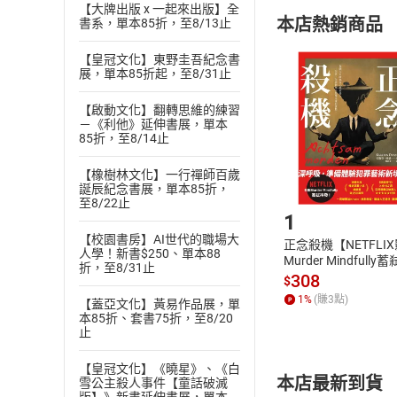
購書須知
定。
【大牌出版 x 一起來出版】全
本店熱銷商品
書系，單本85折，至8/13止
(
二
)
消費者
且已下載
/
存
【皇冠文化】東野圭吾紀念書
挑選
商
展，單本85折起，至8/31止
退貨方式：您
Choose
貨」，本店鋪
【啟動文化】翻轉思維的練習
請注意，樂天
－《利他》延伸書展，單本
購書後，
85折，至8/14止
【橡樹林文化】一行禪師百歲
誕辰紀念書展，單本85折，
Step1
至8/22止
1
【校園書房】AI世代的職場大
正念殺機【NETFLI
人學！新書$250、單本88
Murder Mindfully
折，至8/31止
發】【電子書】
308
$
1
%
(賺
3
點)
【蓋亞文化】黃易作品展，單
本85折、套書75折，至8/20
止
【皇冠文化】《曉星》、《白
本店最新到貨
雪公主殺人事件【童話破滅