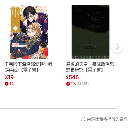
客服資訊
豫期
服務時間：週一到週五 10:00-12:00、
易解
13:00-17:00 (國定假日及例假日休息)
王弟殿下深深溺愛轉生者
最後的天空：臺灣政治思
鬼島
品性
客服電話：0080-1857077
(第4話)【電子書】
想史研究【電子書】
小事
請參
客服信箱：
聯絡店家
39
546
33
$
$
$
1
%
1
%
(賺
5
點)
1
%
由飛比價格提供的資訊