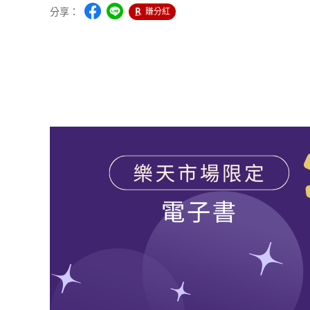
分享：
賺分紅