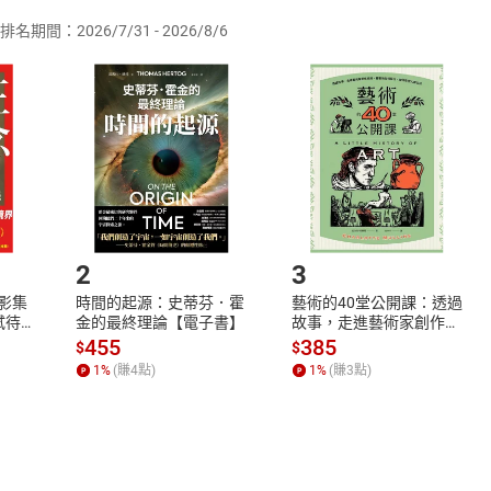
排名期間：2026/7/31 - 2026/8/6
訂購本店鋪之商品即代表知悉本店鋪所銷售之商品為電子書，屬
取電子書，不得請求退貨退款。
品
放入
購物車
登入
帳號
欲取消訂單或辦理退貨時，請登入樂天市場，並於「我的訂單」
Shopping cart
Login
將依您的申請進行審核，待審核通過後將為您辦理退款事宜。
市場須以整筆訂單為單位進行取消/退貨，恕無法以單支商品取消
如何開始使用？
.選擇閱讀載具
Step2.
2
3
X影集
時間的起源：史蒂芬．霍
藝術的40堂公開課：透過
蓄弒待
金的最終理論【電子書】
故事，走進藝術家創作現
場，看藝術如何誕生、如
455
385
$
$
何形塑人類生活【電子
1
%
(賺
4
點)
1
%
(賺
3
點)
書】