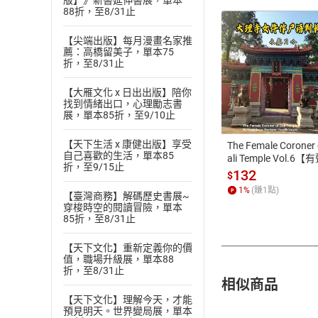
版】》新書延伸書展，單本
88折，至8/31止
【尖端出版】每月漫畫名家推
薦：高橋留美子，單本75
折，至8/31止
付款方
【大雁文化 x 日出出版】陪你
找到情緒出口，心理勵志書
展，單本85折，至9/10止
ATM轉帳、信用卡
【天下生活 x 康健出版】享受
The Female Coroner 
自己喜歡的生活，單本85
ali Temple Vol.6【
折，至9/15止
書】
132
$
1
%
(賺
1
點)
【臺灣商務】解碼歷史書展~
穿梭時空的閱讀冒險，單本
85折，至8/31止
【天下文化】重新定義你的價
值，職場升級展，單本88
折，至8/31止
相似商品
【天下文化】理解今天，才能
預見明天。世界變局展，單本