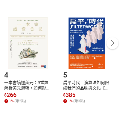
非以有形媒介提供之數位內容，消費者同意若訂購後
付款
方式
完成
訂單
中點選「瀏覽訂單明細」
>
「申請取消訂單
/
退
Payment
Complete
/退貨。
登入帳號，下載書籍後看書
4
5
6
一本書讀懂美元：9堂課
扁平時代：演算法如何限
本物
解析美元邏輯，如何影響
縮我們的品味與文化【電
說，
全球經濟和每個人的投資
子書】
來】
266
385
28
$
$
$
【電子書】
1
%
(賺
2
點)
1
%
(賺
3
點)
1
%