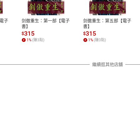
、LINE PAY、AFTEE
本店是否提供消費者保護法七日猶
之權利，遽消費者保護法及通訊交
電子
剑傲重生：第一部【電子
剑傲重生：第五部【電子
除權合理例外情事適用準則，依商
書】
書】
質各有不同規定。詳細退換貨說明
315
315
$
$
照各商品說明。
1
%
(賺
3
點)
1
%
(賺
3
點)
詳細說明
繼續逛其他店舖