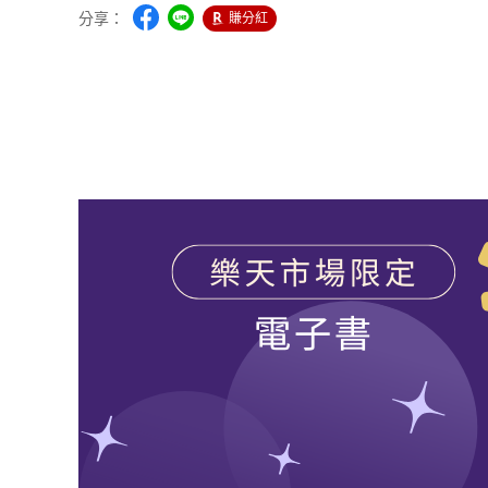
分享：
賺分紅