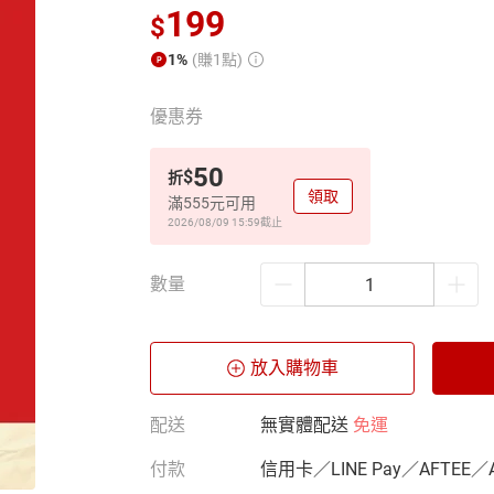
199
$
1%
(賺1點)
優惠券
50
$
折
領取
滿555元可用
2026/08/09 15:59
截止
數量
放入購物車
配送
無實體配送
免運
付款
信用卡／LINE Pay／AFTEE／