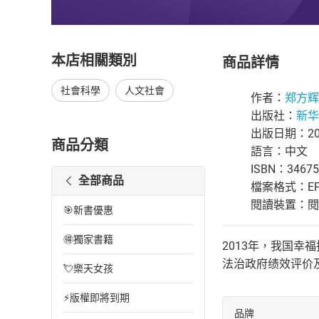
本店相關類別
商品詳情
社會科學
人文社會
作者：
郑方辉
出版社：
新华
出版日期：201
商品分類
語言：中文
ISBN：34675
全部商品
檔案格式：EP
閱讀裝置：閱讀器
🎯新書優惠
🉐獨家書籍
2013年，我国
法治政府绩效评价
💘樂天女孩
⚡版權即將到期
品牌