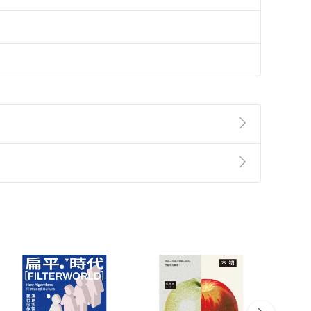
準則
第
2
條第
5
款之規定，「非以有形媒介提供之數位
，不適用消保法第
19
條第
1
項七日內無條件退貨之規
非以有形媒介提供之數位內容，消費者同意若訂購後
付款
方式
完成
訂單
中點選「瀏覽訂單明細」
>
「申請取消訂單
/
退
Payment
Complete
/退貨。