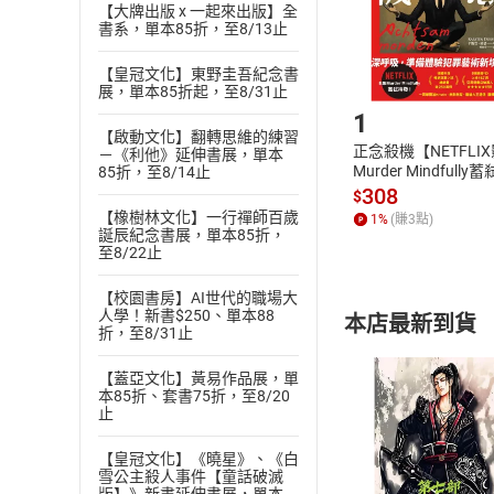
【大牌出版 x 一起來出版】全
購書後，
書系，單本85折，至8/13止
【皇冠文化】東野圭吾紀念書
Step1
展，單本85折起，至8/31止
1
【啟動文化】翻轉思維的練習
正念殺機【NETFLI
－《利他》延伸書展，單本
Murder Mindfully
85折，至8/14止
發】【電子書】
308
$
【橡樹林文化】一行禪師百歲
1
%
(賺
3
點)
誕辰紀念書展，單本85折，
至8/22止
【校園書房】AI世代的職場大
人學！新書$250、單本88
本店最新到貨
折，至8/31止
【蓋亞文化】黃易作品展，單
本85折、套書75折，至8/20
止
【皇冠文化】《曉星》、《白
付款方
雪公主殺人事件【童話破滅