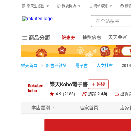
樂天生態圈
我要開店
網站導覽
購
優惠券
抽獎優惠
天天免運
商品分類
20
樂天首頁
圖書與雜誌
電子書
人文社會
樂天Kobo電子書
追蹤
4.9
(2188)
追蹤
2.4萬
出貨
本店類別
店家首頁
店家