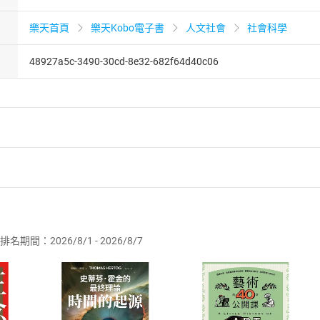
樂天首頁
樂天Kobo電子書
人文社會
社會科學
48927a5c-3490-30cd-8e32-682f64d40c06
者保護法
第
19
條第
1
項後段
暨
通訊交易解除權合理例外情事適用
供即為完成之線上服務，經消費者事先同意始提供。」 之商品
排名期間：2026/8/1 - 2026/8/7
訂購本店鋪之商品即代表知悉本店鋪所銷售之商品為電子書，屬
取電子書，不得請求退貨退款。
品
放入
購物車
登入
帳號
欲取消訂單或辦理退貨時，請登入樂天市場，並於「我的訂單」
Shopping cart
Login
將依您的申請進行審核，待審核通過後將為您辦理退款事宜。
市場須以整筆訂單為單位進行取消/退貨，恕無法以單支商品取消