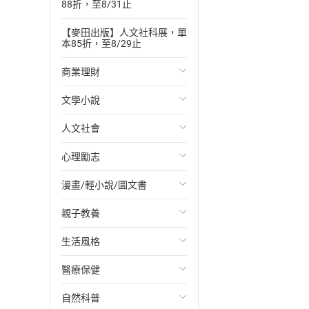
88折，至8/31止
【麥田出版】人文社科展，單
本85折，至8/29止
商業理財
文學小說
投資理財
人文社會
經濟/趨勢
歐美文學
心理勵志
財務/金融
日本文學
國際關係
漫畫/輕小說/圖文書
管理/領導
韓國文學
政治
心靈成長/情緒
親子教養
職場工作術
華文文學
社會科學
人際關係
輕小說
生活風格
成功法
經典文學
台灣/中國歷史
兩性關係
奇幻/科幻
教育現場
醫療保健
行銷/廣告
成長/家庭生活小說
日/韓歷史
心理學
愛情故事
兒童文學/故事
飲食/食譜
自然科普
傳記
懸疑/推理小說
其他歷史/史學
職場/社會寫實
兒童科普/學習
健身/美顏
健康/養生