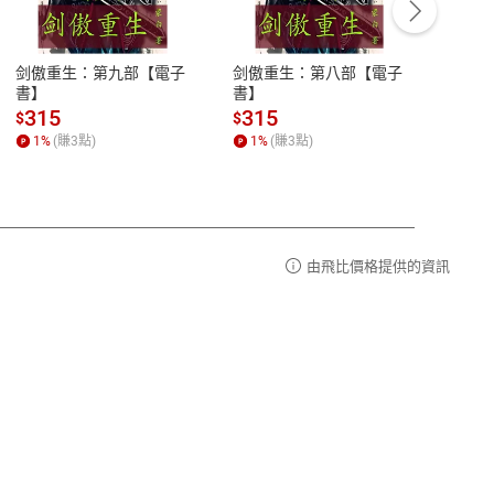
豫期
服務時間：週一到週五 10:00-12:00、
易解
13:00-17:00 (國定假日及例假日休息)
剑傲重生：第九部【電子
剑傲重生：第八部【電子
潜水史
品性
客服電話：0080-1857077
書】
書】
andari
al) Sc
請參
客服信箱：
聯絡店家
315
315
13
$
$
$
r【電
1
%
(賺
3
點)
1
%
(賺
3
點)
1
%
由飛比價格提供的資訊