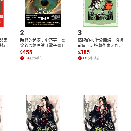
如何開始使用？
.選擇閱讀載具
Step2.
2
3
X影集
時間的起源：史蒂芬．霍
藝術的40堂公開課：透過
蓄弒待
金的最終理論【電子書】
故事，走進藝術家創作現
場，看藝術如何誕生、如
455
385
$
$
何形塑人類生活【電子
1
%
(賺
4
點)
1
%
(賺
3
點)
書】
式
退換貨規範