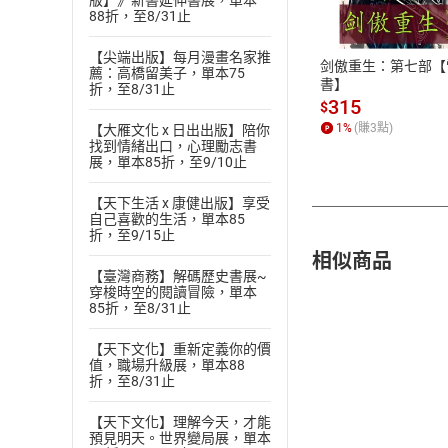
版】》新書延伸書展，單本
88折，至8/31止
ATM轉帳、信用卡
【尖端出版】每月漫畫名家推
剑傲重生：第七部【
薦：高橋留美子，單本75
書】
折，至8/31止
315
$
1
%
(賺
3
點)
【大雁文化 x 日出出版】陪你
找到情緒出口，心理勵志書
展，單本85折，至9/10止
【天下生活 x 康健出版】享受
自己喜歡的生活，單本85
折，至9/15止
相似商品
【臺灣商務】解碼歷史書展~
穿梭時空的閱讀冒險，單本
85折，至8/31止
【天下文化】重新定義你的價
值，職場升級展，單本88
折，至8/31止
【天下文化】理解今天，才能
預見明天。世界變局展，單本