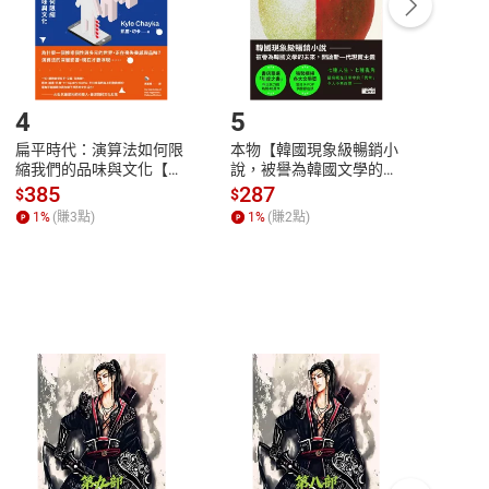
登入帳號，下載書籍後看書
4
5
6
扁平時代：演算法如何限
本物【韓國現象級暢銷小
蛋白
縮我們的品味與文化【電
說，被譽為韓國文學的未
版）─
子書】
來】【電子書】
秘密
385
287
24
$
$
$
一本
1
%
(賺
3
點)
1
%
(賺
2
點)
1
%
客服資訊