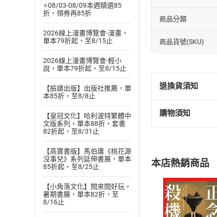
⭐08/03-08/09本週精選85
折，領券再85折
商品分類
2026線上漫畫博覽會-漫畫，
單本79折起，至8/15止
商品貨號(SKU)
2026線上漫畫博覽會-輕小
說，單本79折起，至8/15止
退換貨須知
【臉譜出版】出版社推薦，單
本85折，至8/8止
購物須知
【皇冠文化】哈利波特繁體中
退換貨規定：
文版系列，單本88折，套書
(
一
)
依
消費
82折起，至8/31止
內容或一經提
購書須知
【高寶書版】馬伯庸《桃花源
定。
沒事兒》系列延伸書展，單本
本店熱銷商品
(
二
)
消費者
85折起，至8/25止
且已下載
/
存
挑選
商
【小角落文化】閱來閱好玩，
退貨方式：您
暑期書展，單本82折，至
Choose
8/16止
貨」，本店鋪
請注意，樂天