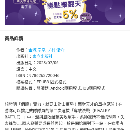
商品詳情
作者：
金城 宗幸
,
ノ村 優介
出版社：
東立出版社
出版日期：2023/07/06
語言：中文
ISBN：9786263720046
檔案格式：EPUB3-固式格式
閱讀裝置：閱讀器, Android應用程式, iOS應用程式
想證明「個體」實力，就要１對１獲勝！面對天才的單挑足球！在
勝隊可以搶走敗隊隊員的第二次選拔「奪敵決戰（RIVALRY
BATTLE）」中，潔與凪敗給頂尖攻擊手‧糸師凜所率領的球隊，失
去蜂樂……兩人發誓要成長並再起，於是開始面對下一站。在這場考
驗「個體」極限實力的２VS.２決戰之中，他們面對的對手是舊第伍