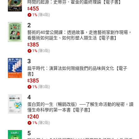
時間的起源：史蒂芬．霍金的最終理論【電子書】
455
$
1
%
(賺
4
點)
2
藝術的40堂公開課：透過故事，走進藝術家創作現場，
看藝術如何誕生、如何形塑人類生活【電子書】
385
$
1
%
(賺
3
點)
3
扁平時代：演算法如何限縮我們的品味與文化【電子
書】
385
$
1
%
(賺
3
點)
4
蛋白質的一生（暢銷改版）──了解生命活動的秘密，讀
懂生命科學的第一本書【電子書】
240
$
1
%
(賺
2
點)
5