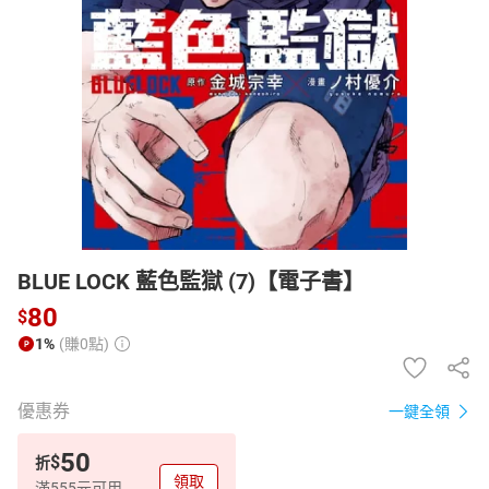
日本購物
電子/紙本書
HOT
BLUE LOCK 藍色監獄 (7)【電子書】
80
$
1%
(賺0點)
優惠券
一鍵全領
50
$
折
領取
滿555元可用