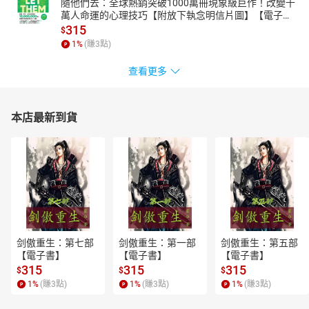
隨他們去：全球熱銷突破1000萬冊現象級巨作！改變千
萬人命運的心理技巧【附放下執念明信片圖】【電子
書】
315
$
1
%
(賺
3
點)
查看更多
本店最新到貨
剑傲重生：第七部
剑傲重生：第一部
剑傲重生：第五部
【電子書】
【電子書】
【電子書】
315
315
315
$
$
$
1
%
(賺
3
點)
1
%
(賺
3
點)
1
%
(賺
3
點)