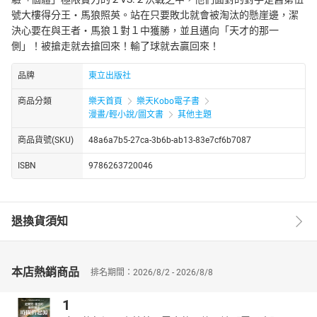
號大樓得分王‧馬狼照英。站在只要敗北就會被淘汰的懸崖邊，潔
決心要在與王者‧馬狼１對１中獲勝，並且邁向「天才的那一
側」！被搶走就去搶回來！輸了球就去贏回來！
品牌
東立出版社
商品分類
樂天首頁
樂天Kobo電子書
漫畫/輕小說/圖文書
其他主題
商品貨號(SKU)
48a6a7b5-27ca-3b6b-ab13-83e7cf6b7087
ISBN
9786263720046
退換貨須知
本店熱銷商品
排名期間：2026/8/2 - 2026/8/8
1