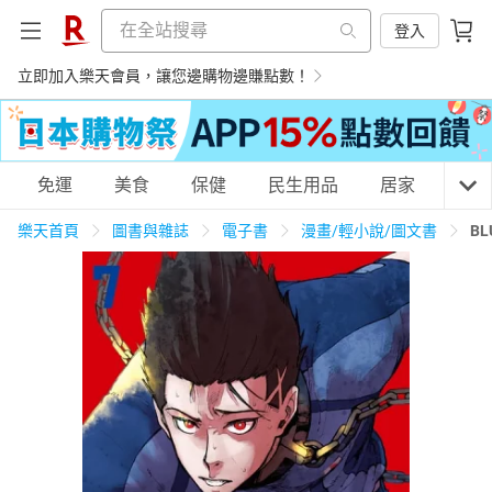
登入
立即加入樂天會員，讓您邊購物邊賺點數！
購物網分類
免運
美食
保健
民生用品
居家
3C
樂天首頁
圖書與雜誌
電子書
漫畫/輕小說/圖文書
BL
天天免運
美食蛋糕
養生保健
民生用品
居家生活
3C家電
運動休閒
親子玩具
女裝
男裝
化妝保養
情趣用品