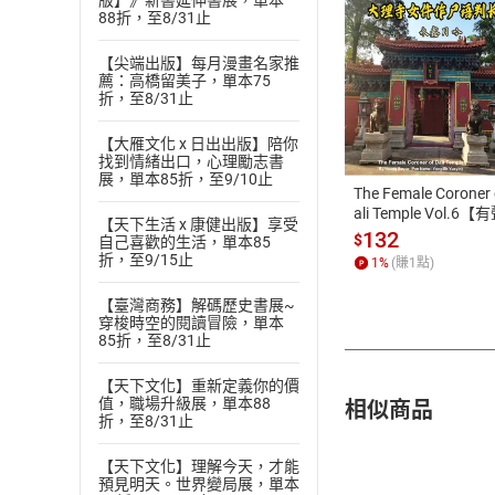
版】》新書延伸書展，單本
88折，至8/31止
【尖端出版】每月漫畫名家推
薦：高橋留美子，單本75
折，至8/31止
付款方
【大雁文化 x 日出出版】陪你
ATM轉帳、信用卡
找到情緒出口，心理勵志書
展，單本85折，至9/10止
The Female Coroner 
ali Temple Vol.6【
【天下生活 x 康健出版】享受
書】
132
$
自己喜歡的生活，單本85
折，至9/15止
1
%
(賺
1
點)
【臺灣商務】解碼歷史書展~
穿梭時空的閱讀冒險，單本
85折，至8/31止
【天下文化】重新定義你的價
相似商品
值，職場升級展，單本88
折，至8/31止
【天下文化】理解今天，才能
預見明天。世界變局展，單本