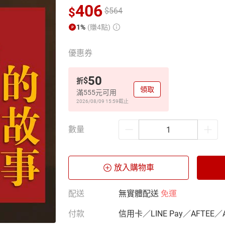
406
$
$
564
1%
(賺4點)
優惠券
50
$
折
領取
滿555元可用
2026/08/09 15:59
截止
數量
放入購物車
配送
無實體配送
免運
付款
信用卡／LINE Pay／AFTEE／