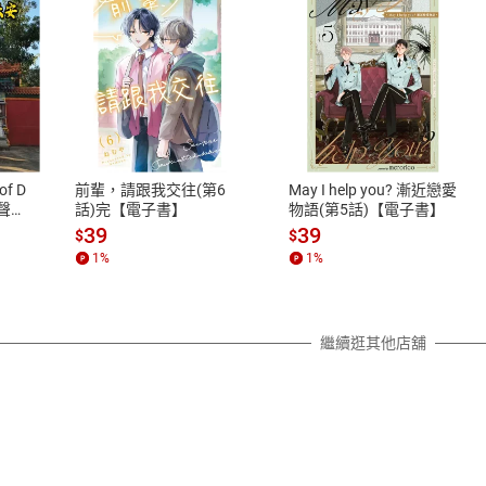
式
退換貨規範
、LINE PAY、AFTEE
本店是否提供消費者保護法七日猶
之權利，遽消費者保護法及通訊交
of D
前輩，請跟我交往(第6
May I help you? 漸近戀愛
除權合理例外情事適用準則，依商
有聲
話)完【電子書】
物語(第5話)【電子書】
質各有不同規定。詳細退換貨說明
39
39
$
$
照各商品說明。
1
%
1
%
詳細說明
繼續逛其他店舖