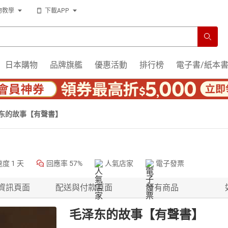
物教學
下載APP
日本購物
品牌旗艦
優惠活動
排行榜
電子書/紙本
东的故事【有聲書】
速度
1 天
回應率
57%
人氣店家
電子發票
資訊頁面
配送與付款頁面
所有商品
毛泽东的故事【有聲書】