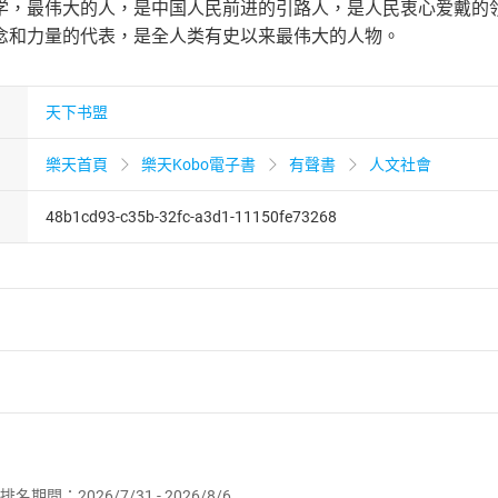
学，最伟大的人，是中国人民前进的引路人，是人民衷心爱戴的
念和力量的代表，是全人类有史以来最伟大的人物。
天下书盟
樂天首頁
樂天Kobo電子書
有聲書
人文社會
48b1cd93-c35b-32fc-a3d1-11150fe73268
者保護法
第
19
條第
1
項後段
暨
通訊交易解除權合理例外情事適用
供即為完成之線上服務，經消費者事先同意始提供。」 之商品
排名期間：2026/7/31 - 2026/8/6