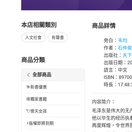
本店相關類別
商品詳情
人文社會
有聲書
旁白：
韦均
作者：
石仲泉
出版社：
天下
商品分類
出版日期：202
語言：中文
全部商品
ISBN：89700
時長：17:48:
🎯新書優惠
🉐獨家書籍
内容简介：
毛泽东是伟大的无
💘樂天女孩
他以毕生的经历执
⚡版權即將到期
再度辉煌，令世界