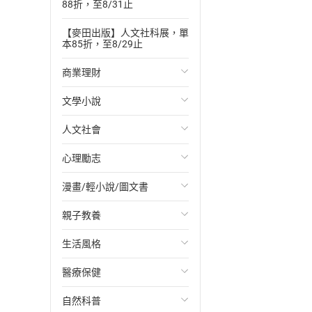
88折，至8/31止
【麥田出版】人文社科展，單
本85折，至8/29止
商業理財
文學小說
投資理財
人文社會
經濟/趨勢
歐美文學
心理勵志
財務/金融
日本文學
國際關係
漫畫/輕小說/圖文書
管理/領導
韓國文學
政治
心靈成長/情緒
親子教養
職場工作術
華文文學
社會科學
人際關係
輕小說
生活風格
成功法
經典文學
台灣/中國歷史
兩性關係
奇幻/科幻
教育現場
醫療保健
行銷/廣告
成長/家庭生活小說
日/韓歷史
心理學
愛情故事
兒童文學/故事
飲食/食譜
自然科普
傳記
懸疑/推理小說
其他歷史/史學
職場/社會寫實
兒童科普/學習
健身/美顏
健康/養生