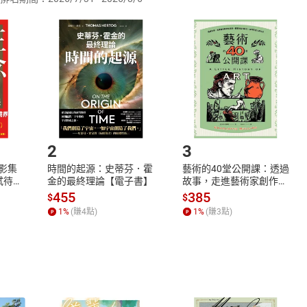
訂購本店鋪之商品即代表知悉本店鋪所銷售之商品為電子書，屬
取電子書，不得請求退貨退款。
品
放入
購物車
登入
帳號
欲取消訂單或辦理退貨時，請登入樂天市場，並於「我的訂單」
Shopping cart
Login
將依您的申請進行審核，待審核通過後將為您辦理退款事宜。
市場須以整筆訂單為單位進行取消/退貨，恕無法以單支商品取消
如何開始使用？
.選擇閱讀載具
Step2.
2
3
X影集
時間的起源：史蒂芬．霍
藝術的40堂公開課：透過
蓄弒待
金的最終理論【電子書】
故事，走進藝術家創作現
場，看藝術如何誕生、如
455
385
$
$
何形塑人類生活【電子
1
%
(賺
4
點)
1
%
(賺
3
點)
書】