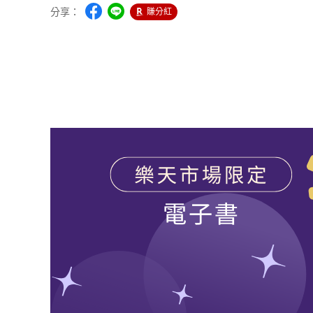
分享：
賺分紅