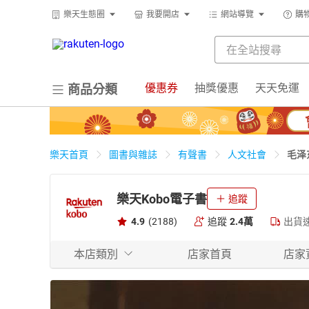
樂天生態圈
我要開店
網站導覽
購
優惠券
抽獎優惠
天天免運
商品分類
毛泽
樂天首頁
圖書與雜誌
有聲書
人文社會
樂天Kobo電子書
追蹤
4.9
(2188)
追蹤
2.4萬
出貨
本店類別
店家首頁
店家