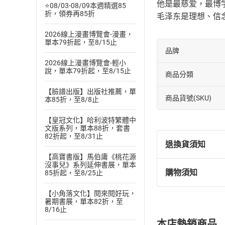
他是最慈爱，最博
⭐08/03-08/09本週精選85
折，領券再85折
毛泽东是理想、信
2026線上漫畫博覽會-漫畫，
單本79折起，至8/15止
品牌
2026線上漫畫博覽會-輕小
說，單本79折起，至8/15止
商品分類
【臉譜出版】出版社推薦，單
商品貨號(SKU)
本85折，至8/8止
【皇冠文化】哈利波特繁體中
文版系列，單本88折，套書
82折起，至8/31止
退換貨須知
【高寶書版】馬伯庸《桃花源
沒事兒》系列延伸書展，單本
購物須知
85折起，至8/25止
退換貨規定：
(
一
)
依
消費
【小角落文化】閱來閱好玩，
暑期書展，單本82折，至
內容或一經提
8/16止
購書須知
定。
本店熱銷商品