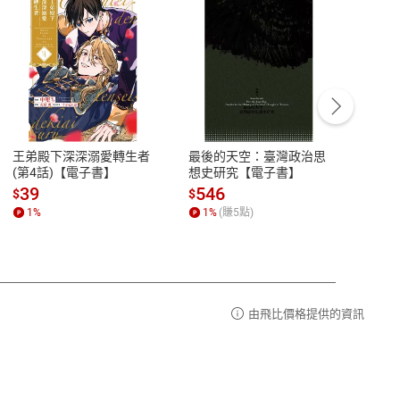
客服資訊
豫期
服務時間：週一到週五 10:00-12:00、
易解
13:00-17:00 (國定假日及例假日休息)
王弟殿下深深溺愛轉生者
最後的天空：臺灣政治思
鬼島
品性
客服電話：0080-1857077
(第4話)【電子書】
想史研究【電子書】
小事
請參
客服信箱：
聯絡店家
39
546
33
$
$
$
1
%
1
%
(賺
5
點)
1
%
由飛比價格提供的資訊