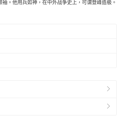
领袖。他用兵如神，在中外战争史上，可谓登峰造极。
準則
第
2
條第
5
款之規定，「非以有形媒介提供之數位
，不適用消保法第
19
條第
1
項七日內無條件退貨之規