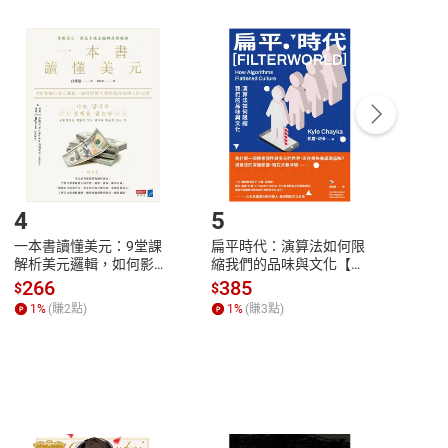
非以有形媒介提供之數位內容，消費者同意若訂購後
付款
方式
完成
訂單
中點選「瀏覽訂單明細」
>
「申請取消訂單
/
退
Payment
Complete
/退貨。
登入帳號，下載書籍後看書
4
5
6
一本書讀懂美元：9堂課
扁平時代：演算法如何限
本物
解析美元邏輯，如何影響
縮我們的品味與文化【電
說，
全球經濟和每個人的投資
子書】
來】
266
385
28
$
$
$
【電子書】
1
%
(賺
2
點)
1
%
(賺
3
點)
1
%