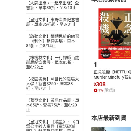
(
二
)
消費者
【大牌出版 x 一起來出版】全
書系，單本85折，至8/13止
且已下載
/
存
挑選
商
退貨方式：您
Choose
【皇冠文化】東野圭吾紀念書
展，單本85折起，至8/31止
貨」，本店鋪
請注意，樂天
購書後，
【啟動文化】翻轉思維的練習
－《利他》延伸書展，單本
85折，至8/14止
Step1
【橡樹林文化】一行禪師百歲
誕辰紀念書展，單本85折，
1
至8/22止
正念殺機【NETFLI
Murder Mindfully
【校園書房】AI世代的職場大
發】【電子書】
308
人學！新書$250、單本88
$
折，至8/31止
1
%
(賺
3
點)
【蓋亞文化】黃易作品展，單
本85折、套書75折，至8/20
止
本店最新到貨
【皇冠文化】《曉星》、《白
雪公主殺人事件【童話破滅