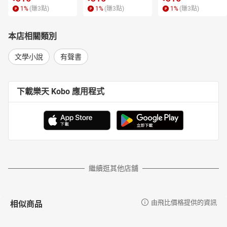
1
%
(賺
3
點)
1
%
(賺
3
點)
1
%
(賺
3
點)
本店相關類別
文學小說
有聲書
下載樂天 Kobo 應用程式
繼續逛其他店舖
相似商品
由飛比價格提供的資訊