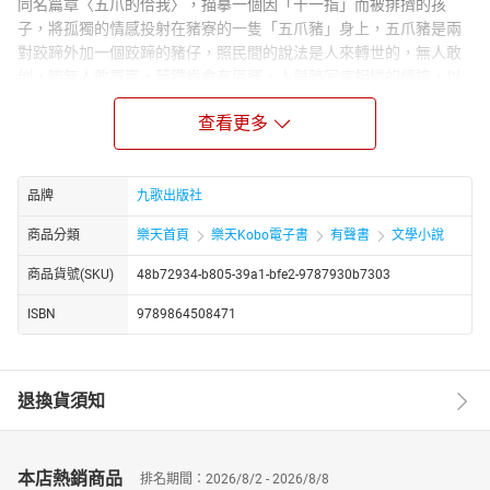
同名篇章〈五爪的佮我〉，描摹一個因「十一指」而被排擠的孩
子，將孤獨的情感投射在豬寮的一隻「五爪豬」身上，五爪豬是兩
對跤蹄外加一個跤蹄的豬仔，照民間的說法是人來轉世的，無人敢
刣，嘛無人敢買賣，若鐵齒會有厄運。人與豬同病相憐的情誼，以
及母子之間的親情交織出一段動人的寓言。〈證人〉則以一位中年
查看更多
職業女性為主角，她在化療後失去女性象徵的身體部位，在「重
建」與「假奶」的掙扎間，展開對失婚、不婚與女性存在意義的追
問。〈百日孝子〉是一齣帶有荒謬色彩的家庭悲喜劇：「我」是一
位因車禍喪生、靈魂仍徘徊於老屋的母親，在百日內親眼目睹家人
品牌
九歌出版社
爭執不休，辯論是否拔管，並陷入金錢與情感的糾葛。
商品分類
樂天首頁
樂天Kobo電子書
有聲書
文學小說
林美麗的台語小說語言淺白樸實，對話生動自然，人物塑造鮮明，
情節鋪陳精準而充滿巧思。她以母語承載生活的重量與情感，讓人
商品貨號(SKU)
48b72934-b805-39a1-bfe2-9787930b7303
在親切的語境中，更深刻感受家庭與社會的複雜面貌。她關懷凝視
ISBN
9789864508471
弱勢，也善於從細微處取材，寫出生命的壯闊與精采。
退換貨須知
本店熱銷商品
排名期間：2026/8/2 - 2026/8/8