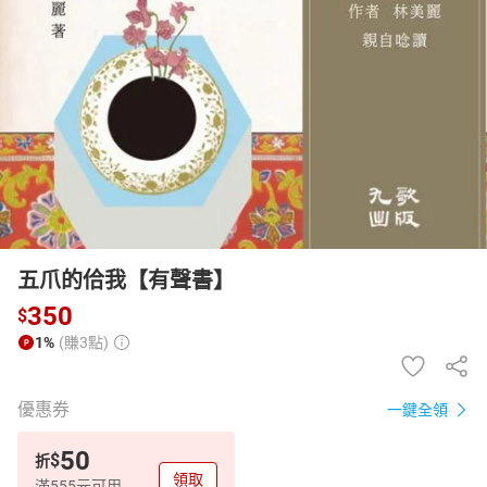
日本購物
電子/紙本書
HOT
五爪的佮我【有聲書】
350
$
1%
(賺3點)
優惠券
一鍵全領
50
$
折
領取
滿555元可用