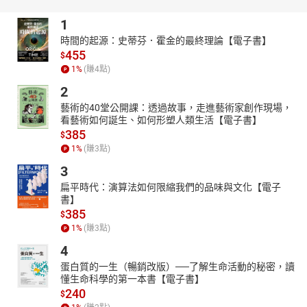
1
時間的起源：史蒂芬．霍金的最終理論【電子書】
455
$
1
%
(賺
4
點)
2
藝術的40堂公開課：透過故事，走進藝術家創作現場，
看藝術如何誕生、如何形塑人類生活【電子書】
385
$
1
%
(賺
3
點)
3
扁平時代：演算法如何限縮我們的品味與文化【電子
書】
385
$
1
%
(賺
3
點)
4
蛋白質的一生（暢銷改版）──了解生命活動的秘密，讀
懂生命科學的第一本書【電子書】
240
$