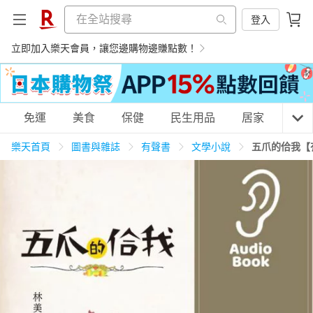
登入
立即加入樂天會員，讓您邊購物邊賺點數！
購物網分類
免運
美食
保健
民生用品
居家
3C
樂天首頁
圖書與雜誌
有聲書
文學小說
五爪的佮我【
天天免運
美食蛋糕
養生保健
民生用品
居家生活
3C家電
運動休閒
親子玩具
女裝
男裝
化妝保養
情趣用品