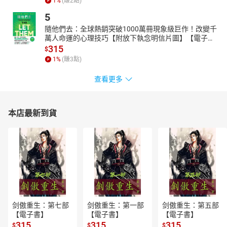
1
%
(賺
2
點)
5
隨他們去：全球熱銷突破1000萬冊現象級巨作！改變千
萬人命運的心理技巧【附放下執念明信片圖】【電子
書】
315
$
1
%
(賺
3
點)
查看更多
本店最新到貨
剑傲重生：第七部
剑傲重生：第一部
剑傲重生：第五部
【電子書】
【電子書】
【電子書】
315
315
315
$
$
$