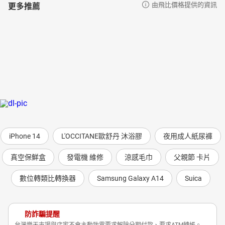
更多推薦
由飛比價格提供的資訊
iPhone 14
L'OCCITANE歐舒丹 沐浴膠
夜用成人紙尿褲
真空保鮮盒
發電機 維修
涼感毛巾
父親節 卡片
數位轉類比轉換器
Samsung Galaxy A14
Suica
防詐騙提醒