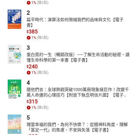
1
%
(賺
3
點)
仇。她作为文化英雄的创造力在文本内表现为，她从温顺善良的妻
子转变为死后愤怒复仇的幽灵。她在文本外的创造力则在于她的转
2
变和歌唱尖锐地反映了一些黑人女性遭受的家庭暴力和性别压迫。
扁平時代：演算法如何限縮我們的品味與文化【電子
她的歌词将小鸟、幽灵和高粱粥并置，暗喻黑人女性乃至世界上的
書】
许多女性好似“笼中之鸟”的卑微的家庭地位和社会处境。这样血泪的
385
$
控诉令人心痛，更发人深省——
1
%
(賺
3
點)
搅搅粥，搅搅粥，小鸟。
3
搅搅粥，搅搅粥，小鸟。
蛋白質的一生（暢銷改版）──了解生命活動的秘密，讀
懂生命科學的第一本書【電子書】
啊，母亲啊！满足于小米。
240
$
一点高粱粥就是一个幽灵。
1
%
(賺
2
點)
非洲黑人民间故事中的主人公往往擅长言说，巧妙地运用重复、反
4
讽、双关、暗喻、拟人、对比等语言技巧，把言说转换成一种充满
隨他們去：全球熱銷突破1000萬冊現象級巨作！改變千
仪式感、类似于表演的表达方式和文化活动。例如，《聪明人和傻
萬人命運的心理技巧【附放下執念明信片圖】【電子
瓜》中傻瓜的歌唱有谴责、追忆、倾诉、表达、推理、抒情等成
書】
315
$
分，是言说仪式，更是主体表达。傻瓜的父亲和兄弟贪心地吃着他
1
%
(賺
3
點)
抓来的鱼，却不给他剩下半点。父亲第三次吃着傻瓜抓来的鱼时，
5
不小心被鱼刺卡住了喉咙，傻瓜于是唱道：
你吃着，吃饱喝足；
理當幸福的我們，為何不快樂？：從精神科角度，理解
「富足一代」的焦慮、不安與失落【電子書】
一根鱼骨卡在你的喉咙；