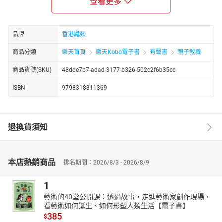
查看更多
（包括豪萨、班图、阿散蒂、布须曼、祖鲁等民族）的80个口述经
典。这些故事既有神话故事，亦有流传在非洲民间的幽默轶事，可
大致分为四个类别——世界及其起源、动物及其世界、人的世界、人
及其命运。《非洲民间故事与雕刻》自1952年出版以来流传甚广，
品牌
香港胤燚
被翻译成德语、法语等多种语言的译本，受到广大读者的欢迎和学
商品分類
樂天首頁
樂天Kobo電子書
有聲書
親子教養
界的高度评价。书中的故事不仅让我们了解到非洲的风土人情，为
我们带来审美的愉悦，而且蕴涵着深刻的文化思想。
商品貨號(SKU)
48dde7b7-adad-3177-b326-502c2f6b35cc
此次，译者将这80个故事译成中文，并取名为《非洲民间故事》。
ISBN
9798318311369
本书中的80个民间故事与非洲黑人的文化心理、哲学思想、语言表
达、艺术创造、生活趣味息息相关。它们对社会与历史、政治与经
济、伦理与道德、文化与艺术有着丰富多元的表征和思考，蕴涵着
退換貨須知
丰富的文化内涵，彰显着人类的许多共同理想和美好追求。
这些非洲黑人民间故事不仅描绘了南非羚羊、朱羚、非洲蹄兔、热
带丛林蜘蛛、猴面包树等非洲特有的风物，而且塑造了许多经典的
本店熱銷商品
文化英雄，例如机智的野兔、狡猾的蜘蛛、单纯善良的羚羊、擅言
排名期間：2026/8/3 - 2026/8/9
的学舌鸟、捍卫正义的老鹰，以及战胜水怪的酋长、复仇的妻子、
1
无私的父亲、坚韧的母亲等。塑造文化英雄是非洲黑人民间故事的
一个重要特征。以《喝错粥的妻子》为例，凶恶的丈夫要求他的第
藝術的40堂公開課：透過故事，走進藝術家創作現場，
一个妻子只喝小米粥，而他自己却喝高粱粥。妻子偶然一次喝了高
看藝術如何誕生、如何形塑人類生活【電子書】
385
粱粥，便被丈夫用斧头砍死了。妻子化作幽灵回到家中找丈夫复
$