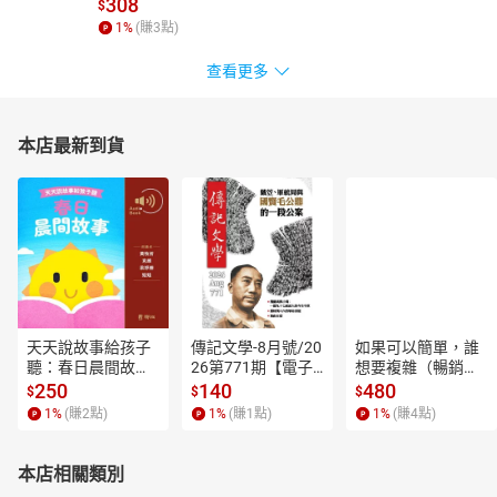
308
$
现在你的生命临近完结，
1
%
(賺
3
點)
鱼骨仍旧卡在你的喉咙。
查看更多
聪明的兄弟，你猎杀了鱼，
何曾给傻瓜吃点？
没有！现在他快死了，或许你宁愿
本店最新到貨
你已给傻瓜吃过了。
傻瓜其实不傻，他再三地宽容他聪明的兄弟愚弄他，只是为了等待
他那残忍的兄弟和父亲有悔悟的时候。但这样的时候迟迟不来，他
便选择不再宽容。
天天說故事給孩子
傳記文學-8月號/20
如果可以簡單，誰
聽：春日晨間故事
26第771期【電子
想要複雜（暢銷經
【有聲書】
書】
典新編版）【電子
250
140
480
$
$
$
書】
1
%
(賺
2
點)
1
%
(賺
1
點)
1
%
(賺
4
點)
本店相關類別