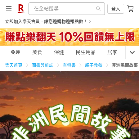
登入
立即加入樂天會員，讓您邊購物邊賺點數！
購物網分類
免運
美食
保健
民生用品
居家
3C
樂天首頁
圖書與雜誌
有聲書
親子教養
非洲民間故事
天天免運
美食蛋糕
養生保健
民生用品
居家生活
3C家電
運動休閒
親子玩具
女裝
男裝
化妝保養
情趣用品