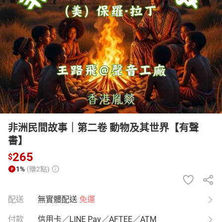
日本購物
電子/紙本書
HOT
非洲民間故事｜第二卷 動物及其世界【有聲
書】
265
$
1%
(賺2點)
配送
無實體配送
免運
付款
信用卡／LINE Pay／AFTEE／ATM