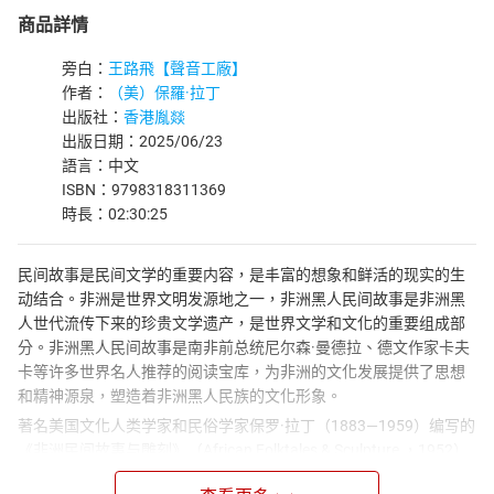
商品詳情
旁白：
王路飛【聲音工廠】
作者：
（美）保羅·拉丁
出版社：
香港胤燚
出版日期：2025/06/23
語言：中文
ISBN：9798318311369
時長：02:30:25
民间故事是民间文学的重要内容，是丰富的想象和鲜活的现实的生
动结合。非洲是世界文明发源地之一，非洲黑人民间故事是非洲黑
人世代流传下来的珍贵文学遗产，是世界文学和文化的重要组成部
分。非洲黑人民间故事是南非前总统尼尔森·曼德拉、德文作家卡夫
卡等许多世界名人推荐的阅读宝库，为非洲的文化发展提供了思想
和精神源泉，塑造着非洲黑人民族的文化形象。
著名美国文化人类学家和民俗学家保罗·拉丁（1883—1959）编写的
《非洲民间故事与雕刻》（African Folktales & Sculpture ，1952）
是介绍非洲黑人民间故事的经典之一。该书包括撒哈拉以南非洲