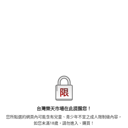
"又又"
--
更多最新寫真資訊請見下方粉絲專頁
IG：滾石移動電子書(@rmcbooktw)
FB：滾石移動電子書(@rmcebook)
Model IG:yvieyoyo
品牌
滾石移動
商品分類
樂天首頁
樂天Kobo電子書
18+成人
寫真攝影
商品貨號(SKU)
48e76ee4-dee6-3b57-abc1-e81e57b0f017
退換貨須知
台灣樂天市場在此提醒您！
本店熱銷商品
排名期間：2026/8/1 - 2026/8/7
您所點選的網頁內可能含有兒童、青少年不宜之成人限制級內容，
如您未滿18歲，請勿進入、購買！
1