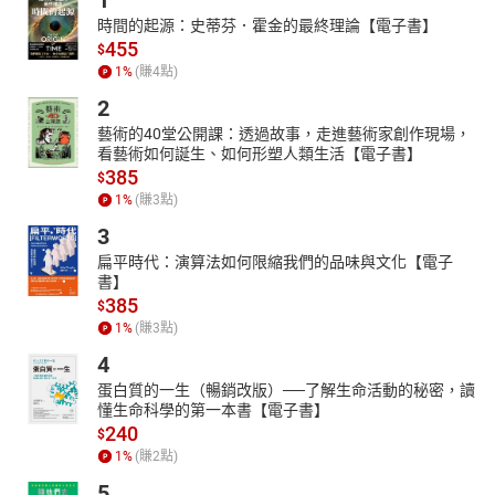
1
時間的起源：史蒂芬．霍金的最終理論【電子書】
455
$
1
%
(賺
4
點)
2
藝術的40堂公開課：透過故事，走進藝術家創作現場，
看藝術如何誕生、如何形塑人類生活【電子書】
385
$
1
%
(賺
3
點)
3
扁平時代：演算法如何限縮我們的品味與文化【電子
書】
385
$
1
%
(賺
3
點)
4
蛋白質的一生（暢銷改版）──了解生命活動的秘密，讀
懂生命科學的第一本書【電子書】
240
$
1
%
(賺
2
點)
5