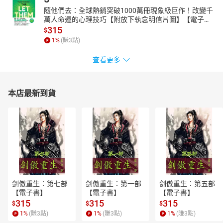
隨他們去：全球熱銷突破1000萬冊現象級巨作！改變千
萬人命運的心理技巧【附放下執念明信片圖】【電子
書】
315
$
1
%
(賺
3
點)
查看更多
本店最新到貨
剑傲重生：第七部
剑傲重生：第一部
剑傲重生：第五部
【電子書】
【電子書】
【電子書】
315
315
315
$
$
$
1
%
(賺
3
點)
1
%
(賺
3
點)
1
%
(賺
3
點)