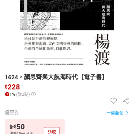
日本購物
電子/紙本書
HOT
1624，顏思齊與大航海時代【電子書】
228
$
1%
(賺2點)
優惠券
一鍵全領
50
$
折
領取
滿555元可用