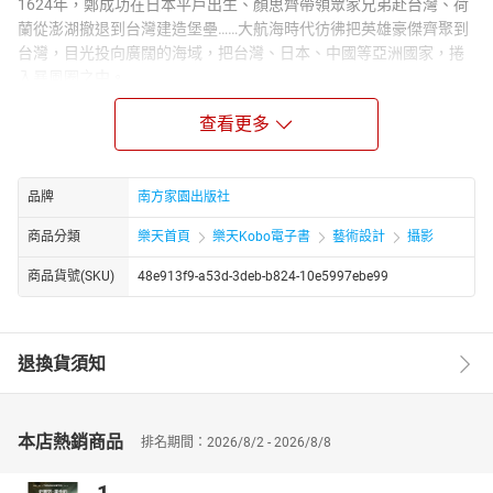
1624年，鄭成功在日本平戶出生、顏思齊帶領眾家兄弟赴台灣、荷
蘭從澎湖撤退到台灣建造堡壘……大航海時代彷彿把英雄豪傑齊聚到
台灣，目光投向廣闊的海域，把台灣、日本、中國等亞洲國家，捲
入暴風圈之中。
顏思齊，作為個福建漳州青礁的子弟，因殺官宦之僕，逃到日本平
查看更多
戶。後結合志士，反抗慕府壓迫而流亡台灣，於魍港上岸，建十寨
成開台基地。那是大航海時代伊始，一切秩序尚未建立，海洋世界
沒有國際公法，沒有規則的時代，他如何在海洋爭霸的時代生存？
品牌
南方家園出版社
1624年，荷蘭在紐約建立一個貿易站，開啟如今世界第一大都會紐
約的歷史。
商品分類
樂天首頁
樂天Kobo電子書
藝術設計
攝影
這一年，世界的版圖已經改變。台灣的故事，才剛剛開始。
商品貨號(SKU)
48e913f9-a53d-3deb-b824-10e5997ebe99
這是一個人，一群兄弟，一個大時代，兩種文明衝擊的故事。
退換貨須知
本店熱銷商品
排名期間：2026/8/2 - 2026/8/8