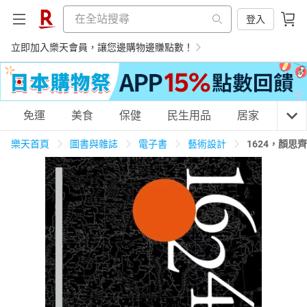
登入
立即加入樂天會員，讓您邊購物邊賺點數！
購物網分類
免運
美食
保健
民生用品
居家
3C
樂天首頁
圖書與雜誌
電子書
藝術設計
1624，顏
天天免運
美食蛋糕
養生保健
民生用品
居家生活
3C家電
運動休閒
親子玩具
女裝
男裝
化妝保養
情趣用品