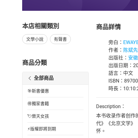
本店相關類別
商品詳情
文學小說
有聲書
旁白：
EWAY
作者：
陈斌先
出版社：
安徽
商品分類
出版日期：202
語言：中文
全部商品
ISBN：89700
時長：10:10:
🎯新書優惠
🉐獨家書籍
Description：
本书收录作者创作
💘樂天女孩
代》《北京文学》
⚡版權即將到期
怀。