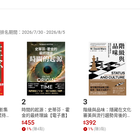
者保護法
第
19
條第
1
項後段
暨
通訊交易解除權合理例外情事適用
供即為完成之線上服務，經消費者事先同意始提供。」 之商品
排名期間：2026/7/30 - 2026/8/5
訂購本店鋪之商品即代表知悉本店鋪所銷售之商品為電子書，屬
取電子書，不得請求退貨退款。
品
放入
購物車
登入
帳號
欲取消訂單或辦理退貨時，請登入樂天市場，並於「我的訂單」
Shopping cart
Login
將依您的申請進行審核，待審核通過後將為您辦理退款事宜。
市場須以整筆訂單為單位進行取消/退貨，恕無法以單支商品取消
如何開始使用？
.選擇閱讀載具
Step2.
2
3
X影集
時間的起源：史蒂芬．霍
階級與品味：隱藏在文化
蓄弒待
金的最終理論【電子書】
審美與流行趨勢背後的地
位渴望【電子書】
455
392
$
$
1
%
(賺
4
點)
1
%
(賺
3
點)