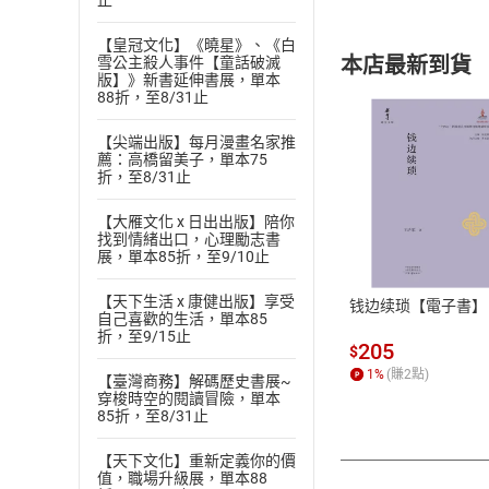
止
【皇冠文化】《曉星》、《白
本店最新到貨
雪公主殺人事件【童話破滅
版】》新書延伸書展，單本
88折，至8/31止
【尖端出版】每月漫畫名家推
薦：高橋留美子，單本75
折，至8/31止
付款方
【大雁文化 x 日出出版】陪你
找到情緒出口，心理勵志書
展，單本85折，至9/10止
ATM轉帳、信用卡
【天下生活 x 康健出版】享受
钱边续琐【電子書】
自己喜歡的生活，單本85
折，至9/15止
205
$
1
%
(賺
2
點)
【臺灣商務】解碼歷史書展~
穿梭時空的閱讀冒險，單本
85折，至8/31止
【天下文化】重新定義你的價
值，職場升級展，單本88