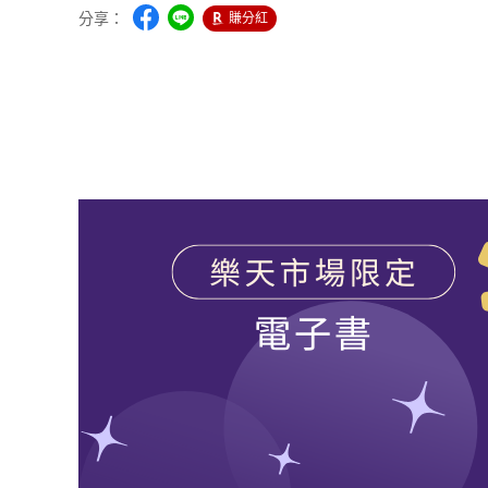
分享：
賺分紅