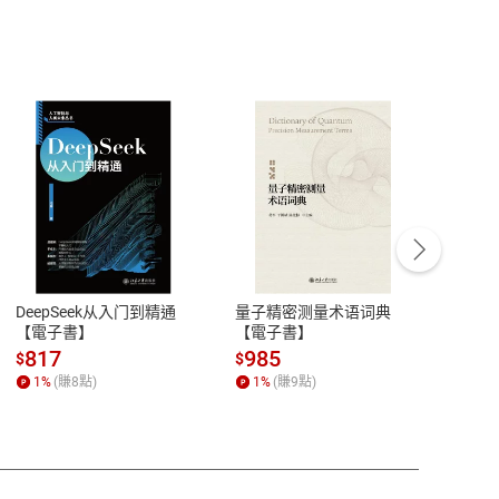
客服資訊
豫期
服務時間：週一到週五 10:00-12:00、
易解
13:00-17:00 (國定假日及例假日休息)
DeepSeek从入门到精通
量子精密测量术语词典
新西
品性
客服電話：0080-1857077
【電子書】
【電子書】
计研
請參
客服信箱：
聯絡店家
817
985
98
$
$
$
1
%
(賺
8
點)
1
%
(賺
9
點)
1
%