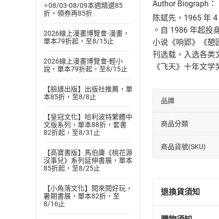
Author Biograph：
⭐08/03-08/09本週精選85
折，領券再85折
陈斌先，1965 
。自 1986 年
2026線上漫畫博覽會-漫畫，
單本79折起，至8/15止
小说《响郢》《憩
刊选载，入选各类
2026線上漫畫博覽會-輕小
《飞天》十年文学
說，單本79折起，至8/15止
【臉譜出版】出版社推薦，單
本85折，至8/8止
品牌
【皇冠文化】哈利波特繁體中
商品分類
文版系列，單本88折，套書
82折起，至8/31止
商品貨號(SKU)
【高寶書版】馬伯庸《桃花源
沒事兒》系列延伸書展，單本
85折起，至8/25止
【小角落文化】閱來閱好玩，
退換貨須知
暑期書展，單本82折，至
8/16止