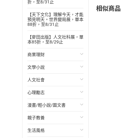
折，至8/31止
相似商品
【天下文化】理解今天，才能
預見明天。世界變局展，單本
88折，至8/31止
【麥田出版】人文社科展，單
本85折，至8/29止
商業理財
文學小說
投資理財
人文社會
經濟/趨勢
歐美文學
心理勵志
財務/金融
日本文學
國際關係
漫畫/輕小說/圖文書
管理/領導
韓國文學
政治
心靈成長/情緒
親子教養
職場工作術
華文文學
社會科學
人際關係
輕小說
生活風格
成功法
經典文學
台灣/中國歷史
兩性關係
奇幻/科幻
教育現場