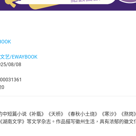
BOOK
文艺/EWAYBOOK
5/08/08
00031361
20
的中短篇小说《补甑》《天桥》《春秋小土烧》《寒沙》《熬岗》
《湖南文学》等文学杂志。作品描写徽州生活，具有浓郁的徽文