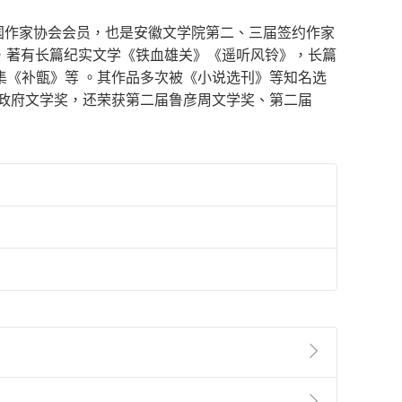
是中国作家协会会员，也是安徽文学院第二、三届签约作家
丰富，著有长篇纪实文学《铁血雄关》《遥听风铃》，长篇
集《补甑》等 。其作品多次被《小说选刊》等知名选
省政府文学奖，还荣获第二届鲁彦周文学奖、第二届