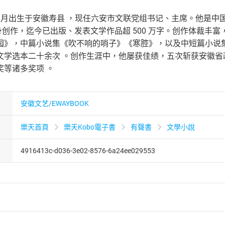
年 4 月出生于安徽寿县 ，现任六安市文联党组书记、主席。他
起投身创作，迄今已出版、发表文学作品超 500 万字。创作体裁
园》，中篇小说集《吹不响的哨子》《寒腔》，以及中短篇小说
文学选本二十余次 。创作生涯中，他屡获佳绩，五次斩获安徽
奖等诸多奖项 。
安徽文艺/EWAYBOOK
樂天首頁
樂天Kobo電子書
有聲書
文學小說
4916413c-d036-3e02-8576-6a24ee029553