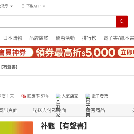
物教學
下載APP
日本購物
品牌旗艦
優惠活動
排行榜
電子書/紙本
【有聲書】
速度
1 天
回應率
57%
人氣店家
電子發票
資訊頁面
配送與付款頁面
所有商品
补甑【有聲書】