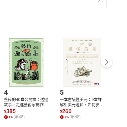
準則
第
2
條第
5
款之規定，「非以有形媒介提供之數位
，不適用消保法第
19
條第
1
項七日內無條件退貨之規
非以有形媒介提供之數位內容，消費者同意若訂購後
付款
方式
完成
訂單
中點選「瀏覽訂單明細」
>
「申請取消訂單
/
退
Payment
Complete
/退貨。
登入帳號，下載書籍後看書
4
5
6
藝術的40堂公開課：透過
一本書讀懂美元：9堂課
本物
故事，走進藝術家創作現
解析美元邏輯，如何影響
說，
場，看藝術如何誕生、如
全球經濟和每個人的投資
來】
385
266
28
$
$
$
何形塑人類生活【電子
【電子書】
1
%
(賺
3
點)
1
%
(賺
2
點)
1
%
書】