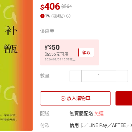
406
$
$
564
1%
(賺4點)
優惠券
50
$
折
領取
滿555元可用
2026/08/09 15:59
截止
數量
放入購物車
配送
無實體配送
免運
付款
信用卡／LINE Pay／AFTEE／