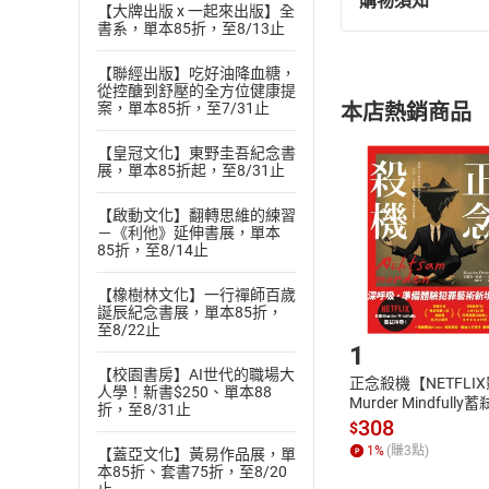
購物須知
退換貨規定：
【大牌出版 x 一起來出版】全
書系，單本85折，至8/13止
(
一
)
依
消費
內容或一經提
【聯經出版】吃好油降血糖，
購書須知
從控醣到舒壓的全方位健康提
定。
案，單本85折，至7/31止
本店熱銷商品
(
二
)
消費者
且已下載
/
存
【皇冠文化】東野圭吾紀念書
挑選
商
展，單本85折起，至8/31止
退貨方式：您
Choose
貨」，本店鋪
【啟動文化】翻轉思維的練習
請注意，樂天
－《利他》延伸書展，單本
購書後，
85折，至8/14止
【橡樹林文化】一行禪師百歲
誕辰紀念書展，單本85折，
Step1
至8/22止
1
【校園書房】AI世代的職場大
正念殺機【NETFLI
人學！新書$250、單本88
Murder Mindfully
折，至8/31止
發】【電子書】
308
$
1
%
(賺
3
點)
【蓋亞文化】黃易作品展，單
本85折、套書75折，至8/20