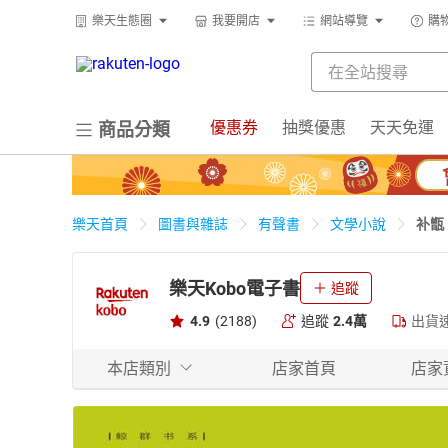
樂天生態圈
我要開店
網站導覽
購
優惠券
抽獎優惠
天天免運
商品分類
补甑
樂天首頁
圖書與雜誌
有聲書
文學小說
樂天Kobo電子書
追蹤
4.9
(2188)
追蹤
2.4萬
出貨
本店類別
店家首頁
店家