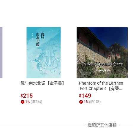
式
退換貨規範
、LINE PAY、AFTEE
本店是否提供消費者保護法七日猶
之權利，遽消費者保護法及通訊交
我与南水北调【電子書】
Phantom of the Earthen
除權合理例外情事適用準則，依商
 Fort Chapter 4【有聲
書】
質各有不同規定。詳細退換貨說明
215
149
$
$
照各商品說明。
1
%
(賺
2
點)
1
%
(賺
1
點)
詳細說明
繼續逛其他店舖