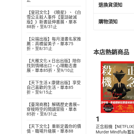
止
居民信仰息息相關
退換貨須知
系列特色
【皇冠文化】《曉星》、《白
雪公主殺人事件【童話破滅
** 1.**
日本旅
購物須知
版】》新書延伸書展，單本
退換貨規定：
88折，至8/31止
介紹最新、最熱
(
一
)
依
消費
** 2.**
重新發
【尖端出版】每月漫畫名家推
內容或一經提
薦：高橋留美子，單本75
購書須知
定。
以鮮豔的照片喚起
折，至8/31止
本店熱銷商品
(
二
)
消費者
【大雁文化 x 日出出版】陪你
且已下載
/
存
挑選
商
找到情緒出口，心理勵志書
退貨方式：您
展，單本85折，至9/10止
Choose
貨」，本店鋪
【天下生活 x 康健出版】享受
請注意，樂天
自己喜歡的生活，單本85
購書後，
折，至9/15止
【臺灣商務】解碼歷史書展~
Step1
穿梭時空的閱讀冒險，單本
85折，至8/31止
1
【天下文化】重新定義你的價
正念殺機【NETFLI
值，職場升級展，單本88
Murder Mindfully