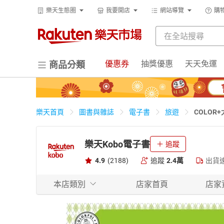
樂天生態圈
我要開店
網站導覽
購
優惠券
抽獎優惠
天天免運
商品分類
COLOR
樂天首頁
圖書與雜誌
電子書
旅遊
樂天Kobo電子書
追蹤
4.9
(2188)
追蹤
2.4萬
出貨
本店類別
店家首頁
店家