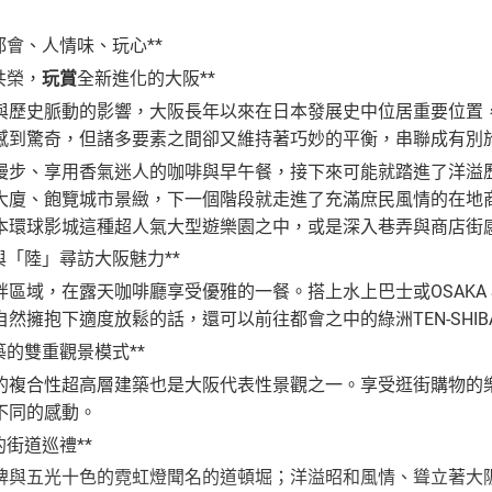
會、人情味、玩心**
共榮，
玩賞
全新進化的大阪**
史脈動的影響，大阪長年以來在日本發展史中位居重要位置，
感到驚奇，但諸多要素之間卻又維持著巧妙的平衡，串聯成有別
、享用香氣迷人的咖啡與早午餐，接下來可能就踏進了洋溢歷
大廈、飽覽城市景緻，下一個階段就走進了充滿庶民風情的在地
本環球影城這種超人氣大型遊樂園之中，或是深入巷弄與商店街
「陸」尋訪大阪魅力**
，在露天咖啡廳享受優雅的一餐。搭上水上巴士或OSAKA SK
然擁抱下適度放鬆的話，還可以前往都會之中的綠洲TEN-SHIB
的雙重觀景模式**
合性超高層建築也是大阪代表性景觀之一。享受逛街購物的樂
不同的感動。
街道巡禮**
五光十色的霓虹燈聞名的道頓堀；洋溢昭和風情、聳立著大阪