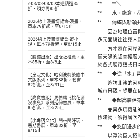
** **
＼
⭐08/03-08/09本週精選85
折，領券再85折
** 水、綠意、都
2026線上漫畫博覽會-漫畫，
** 傳統與新穎
單本79折起，至8/15止
因為地理位置與歷
多元面貌往往讓人
2026線上漫畫博覽會-輕小
說，單本79折起，至8/15止
方才還在河岸漫步
衝天際的超高樓層
【臉譜出版】出版社推薦，單
本85折，至8/8止
於各式展覽館或日
** ◆從「水」與
【皇冠文化】哈利波特繁體中
文版系列，單本88折，套書
造訪北濱的河畔區域
82折起，至8/31止
城市景觀。想要在自
【高寶書版】馬伯庸《桃花源
** ◆超高層建築
沒事兒》系列延伸書展，單本
85折起，至8/25止
兼具多項機能的複
標建物，獲得層次
【小角落文化】閱來閱好玩，
暑期書展，單本82折，至
** ◆悠閒漫步的
8/16止
以浮誇巨大招牌與