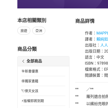
本店相關類別
商品詳情
旅遊
亞洲
作者：
MAP
譯者：
賴純如
出版社：
人人
商品分類
出版日期：202
語言：中文
全部商品
ISBN：97898
檔案格式：EP
🎯新書優惠
閱讀裝置：閱讀器
🉐獨家書籍
** ／**
💘樂天女孩
** 羅列適合拍
⚡版權即將到期
** 以繽紛亮眼的