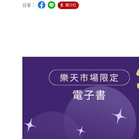
分享：
賺分紅