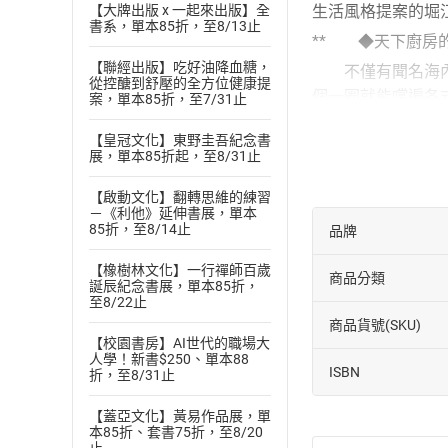
【大牌出版 x 一起來出版】全
生活風格提案的堀
書系，單本85折，至8/13止
** ◆天下廚房的
【聯經出版】吃好油降血糖，
不僅有聞名海內外
從控醣到舒壓的全方位健康提
個一圈就能嚐遍各
案，單本85折，至7/31止
台的另一種面貌。
【皇冠文化】東野圭吾紀念書
** ◆目不暇給、
展，單本85折起，至8/31止
從適合作為伴手禮
【啟動文化】翻轉思維的練習
這座「商人之城」
－《利他》延伸書展，單本
85折，至8/14止
品牌
** ◆老少皆宜的
前往世界級知名遊
【橡樹林文化】一行禪師百歲
商品分類
誕辰紀念書展，單本85折，
樂；抑或是來到海
至8/22止
** ◆海納百川的
商品貨號(SKU)
【校園書房】AI世代的職場大
除了大阪市立美術
人學！新書$250、單本88
ISBN
時代下人類與社會
折，至8/31止
** ◆跟隨歷史的
【蓋亞文化】黃易作品展，單
本85折、套書75折，至8/20
登上太閤豐臣秀吉