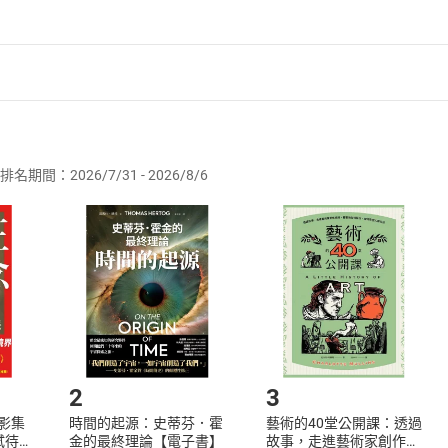
的神社、寺院，補充正向能量並祈求祭神的庇佑、為自己帶來好
遊達人昭文社精心推薦
門、最好玩的旅遊資訊！
者保護法
第
19
條第
1
項後段
暨
通訊交易解除權合理例外情事適用
現旅行的新樂趣
供即為完成之線上服務，經消費者事先同意始提供。」 之商品
旅行想像，羅列許多適合拍照打卡、繽紛可愛的景點與店家
排名期間：2026/7/31 - 2026/8/6
訂購本店鋪之商品即代表知悉本店鋪所銷售之商品為電子書，屬
取電子書，不得請求退貨退款。
品
放入
購物車
登入
帳號
欲取消訂單或辦理退貨時，請登入樂天市場，並於「我的訂單」
Shopping cart
Login
將依您的申請進行審核，待審核通過後將為您辦理退款事宜。
市場須以整筆訂單為單位進行取消/退貨，恕無法以單支商品取消
如何開始使用？
.選擇閱讀載具
Step2.
2
3
X影集
時間的起源：史蒂芬．霍
藝術的40堂公開課：透過
蓄弒待
金的最終理論【電子書】
故事，走進藝術家創作現