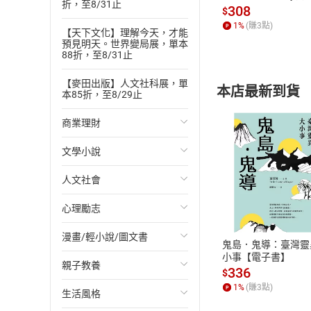
折，至8/31止
發】【電子書】
308
$
1
%
(賺
3
點)
【天下文化】理解今天，才能
預見明天。世界變局展，單本
88折，至8/31止
【麥田出版】人文社科展，單
本店最新到貨
本85折，至8/29止
商業理財
文學小說
投資理財
人文社會
經濟/趨勢
歐美文學
付款方
心理勵志
財務/金融
日本文學
國際關係
ATM轉帳、信用卡
漫畫/輕小說/圖文書
管理/領導
韓國文學
政治
心靈成長/情緒
鬼島．鬼導：臺灣靈
小事【電子書】
親子教養
職場工作術
華文文學
社會科學
人際關係
輕小說
336
$
1
%
(賺
3
點)
生活風格
成功法
經典文學
台灣/中國歷史
兩性關係
奇幻/科幻
教育現場