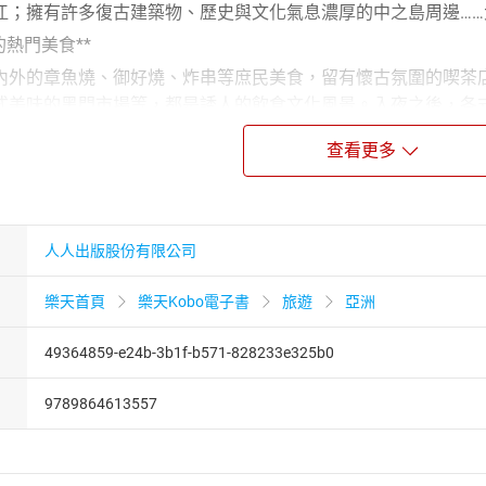
江；擁有許多復古建築物、歷史與文化氣息濃厚的中之島周邊…
熱門美食**
的章魚燒、御好燒、炸串等庶民美食，留有懷古氛圍的喫茶店
式美味的黑門市場等，都是誘人的飲食文化風景。入夜之後，各
查看更多
有求必應的購物選擇**
的烘焙西點或和風甜點，到一眼就能看出大阪特色的在地元素
絕對能因應來自各方的多種需求。車站周邊的複合性商業設施，
人人出版股份有限公司
親子同樂好去處**
樂園日本環球影城，體會源自知名電影作品的身歷其境感受；
樂天首頁
樂天Kobo電子書
旅遊
亞洲
遊館與可愛的生物碰面，在心靈獲得療癒的同時，也能認識生態
藝術重鎮**
49364859-e24b-3b1f-b571-828233e325b0
館、阿倍野海闊天空美術館之外，還有大阪民藝館、國立民族
9789864613557
發展的知性景點。配合旅程的心境，到不同領域的展館來趟非凡
腳步**
放眼天下霸業的大阪城天守閣，認識武家榮華興衰的歷程。也