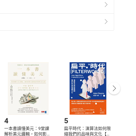
運與順遂。
準則
第
2
條第
5
款之規定，「非以有形媒介提供之數位
，不適用消保法第
19
條第
1
項七日內無條件退貨之規
。
非以有形媒介提供之數位內容，消費者同意若訂購後
付款
方式
完成
訂單
中點選「瀏覽訂單明細」
>
「申請取消訂單
/
退
Payment
Complete
/退貨。
登入帳號，下載書籍後看書
4
5
6
一本書讀懂美元：9堂課
扁平時代：演算法如何限
本物
解析美元邏輯，如何影響
縮我們的品味與文化【電
說，