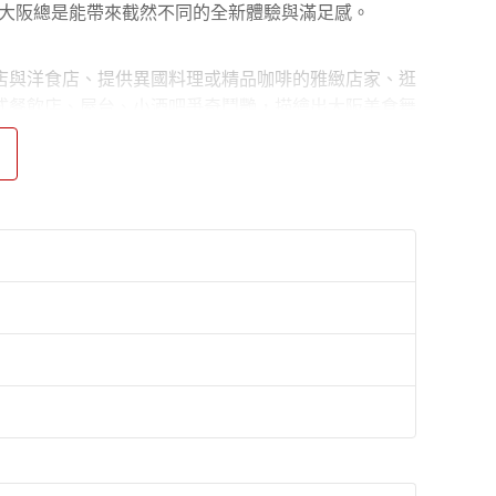
…大阪總是能帶來截然不同的全新體驗與滿足感。
與洋食店、提供異國料理或精品咖啡的雅緻店家、逛
式餐飲店、屋台、小酒吧爭奇鬥艷，描繪出大阪美食舞
可愛小物、體現店主選物品味的生活擺設及雜貨等，
儼然成為人們出發與抵達時不可錯過的必訪之地。
走進連成年人也會沉浸其中的大阪樂高樂園親子同
的奧妙與美麗。
學博物館、上方浮世繪館、萬博展覽館等，能綜覽大
的深度觀光之旅吧。
可以前往今宮戎神社、住吉大社等與在地歷史脈絡與