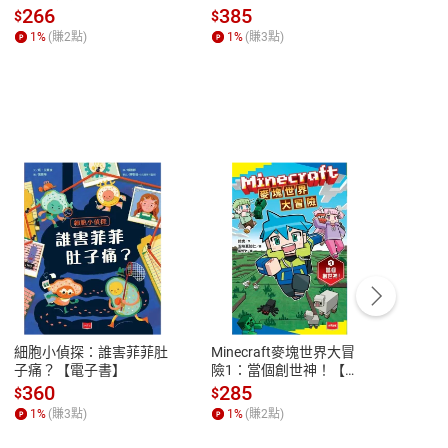
全球經濟和每個人的投資
子書】
來】
266
385
28
$
$
$
【電子書】
1
%
(賺
2
點)
1
%
(賺
3
點)
1
%
客服資訊
豫期
服務時間：週一到週五 10:00-12:00、
易解
13:00-17:00 (國定假日及例假日休息)
細胞小偵探：誰害菲菲肚
Minecraft麥塊世界大冒
小羱
品性
客服電話：0080-1857077
子痛？【電子書】
險1：當個創世神！【電
【電
子書】
請參
客服信箱：
聯絡店家
360
285
31
$
$
$
1
%
(賺
3
點)
1
%
(賺
2
點)
1
%