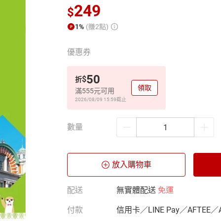
249
$
1%
(賺2點)
優惠券
50
$
折
領取
滿555元可用
2026/08/09 15:59
截止
數量
放入購物車
配送
無實體配送
免運
付款
信用卡／LINE Pay／AFTEE／