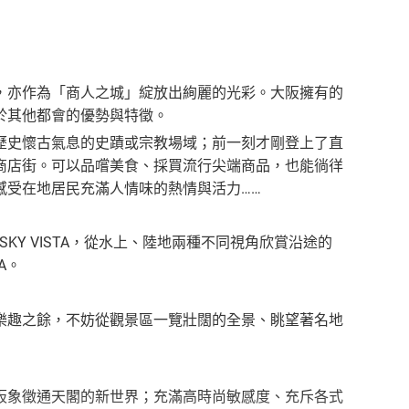
亦作為「商人之城」綻放出絢麗的光彩。大阪擁有的
於其他都會的優勢與特徵。
史懷古氣息的史蹟或宗教場域；前一刻才剛登上了直
商店街。可以品嚐美食、採買流行尖端商品，也能徜徉
感受在地居民充滿人情味的熱情與活力……
Y VISTA，從水上、陸地兩種不同視角欣賞沿途的
A。
趣之餘，不妨從觀景區一覽壯闊的全景、眺望著名地
象徵通天閣的新世界；充滿高時尚敏感度、充斥各式