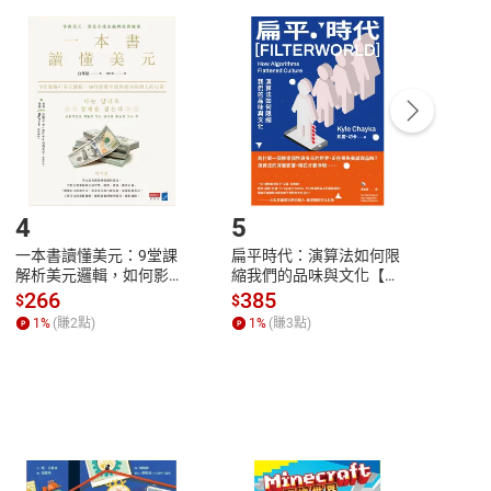
付款
方式
完成
訂單
中點選「瀏覽訂單明細」
>
「申請取消訂單
/
退
Payment
Complete
/退貨。
登入帳號，下載書籍後看書
4
5
6
一本書讀懂美元：9堂課
扁平時代：演算法如何限
本物
解析美元邏輯，如何影響
縮我們的品味與文化【電
說，
全球經濟和每個人的投資
子書】
來】
266
385
28
$
$
$
【電子書】
1
%
(賺
2
點)
1
%
(賺
3
點)
1
%