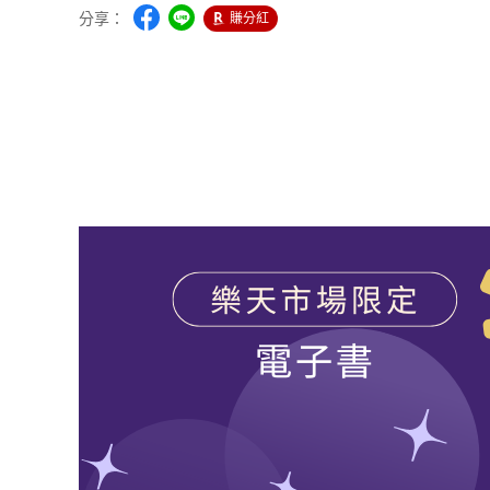
分享：
賺分紅