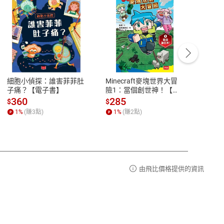
客服資訊
豫期
服務時間：週一到週五 10:00-12:00、
易解
13:00-17:00 (國定假日及例假日休息)
細胞小偵探：誰害菲菲肚
Minecraft麥塊世界大冒
小羱
品性
客服電話：0080-1857077
子痛？【電子書】
險1：當個創世神！【電
【電
子書】
請參
客服信箱：
聯絡店家
360
285
31
$
$
$
1
%
(賺
3
點)
1
%
(賺
2
點)
1
%
由飛比價格提供的資訊