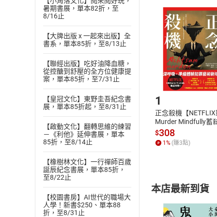
【小角落文化】閱來閱好玩，
且已下載
/
存
暑期書展，單本82折，至
挑選
商
8/16止
退貨方式：您
Choose
貨」，本店鋪
【大牌出版 x 一起來出版】全
書系，單本85折，至8/13止
請注意，樂天
購書後，
【聯經出版】吃好油降血糖，
從控醣到舒壓的全方位健康提
案，單本85折，至7/31止
Step1
1
【皇冠文化】東野圭吾紀念書
展，單本85折起，至8/31止
正念殺機【NETFLI
Murder Mindfully
【啟動文化】翻轉思維的練習
發】【電子書】
308
$
－《利他》延伸書展，單本
85折，至8/14止
1
%
(賺
3
點)
【橡樹林文化】一行禪師百歲
誕辰紀念書展，單本85折，
至8/22止
本店最新到貨
【校園書房】AI世代的職場大
人學！新書$250、單本88
折，至8/31止