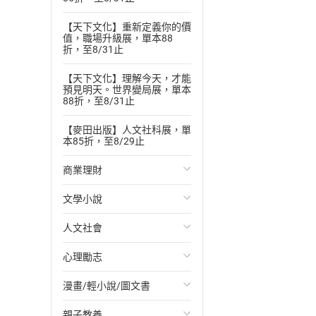
【天下文化】重新定義你的價
值，職場升級展，單本88
折，至8/31止
【天下文化】理解今天，才能
預見明天。世界變局展，單本
88折，至8/31止
【麥田出版】人文社科展，單
本85折，至8/29止
商業理財
文學小說
投資理財
人文社會
經濟/趨勢
歐美文學
心理勵志
財務/金融
日本文學
國際關係
漫畫/輕小說/圖文書
管理/領導
韓國文學
政治
心靈成長/情緒
親子教養
職場工作術
華文文學
社會科學
人際關係
輕小說