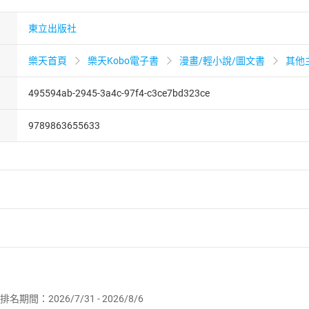
東立出版社
樂天首頁
樂天Kobo電子書
漫畫/輕小說/圖文書
其他
495594ab-2945-3a4c-97f4-c3ce7bd323ce
9789863655633
者保護法
第
19
條第
1
項後段
暨
通訊交易解除權合理例外情事適用
供即為完成之線上服務，經消費者事先同意始提供。」 之商品
排名期間：2026/7/31 - 2026/8/6
訂購本店鋪之商品即代表知悉本店鋪所銷售之商品為電子書，屬