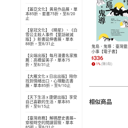
【蓋亞文化】黃易作品展，單
本85折、套書75折，至8/20
止
付款方
【皇冠文化】《曉星》、《白
雪公主殺人事件【童話破滅
ATM轉帳、信用卡
版】》新書延伸書展，單本
88折，至8/31止
鬼島．鬼導：臺灣靈
小事【電子書】
【尖端出版】每月漫畫名家推
336
$
薦：高橋留美子，單本75
1
%
(賺
3
點)
折，至8/31止
【大雁文化 x 日出出版】陪你
找到情緒出口，心理勵志書
展，單本85折，至9/10止
【天下生活 x 康健出版】享受
相似商品
自己喜歡的生活，單本85
折，至9/15止
【臺灣商務】解碼歷史書展~
穿梭時空的閱讀冒險，單本
85折，至8/31止