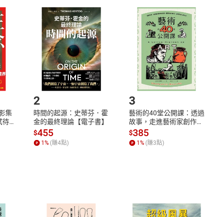
取電子書，不得請求退貨退款。
品
放入
購物車
登入
帳號
欲取消訂單或辦理退貨時，請登入樂天市場，並於「我的訂單」
Shopping cart
Login
將依您的申請進行審核，待審核通過後將為您辦理退款事宜。
市場須以整筆訂單為單位進行取消/退貨，恕無法以單支商品取消
如何開始使用？
.選擇閱讀載具
Step2.
2
3
X影集
時間的起源：史蒂芬．霍
藝術的40堂公開課：透過
蓄弒待
金的最終理論【電子書】
故事，走進藝術家創作現
場，看藝術如何誕生、如
455
385
$
$
何形塑人類生活【電子
1
%
(賺
4
點)
1
%
(賺
3
點)
書】