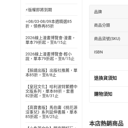
⚡版權即將到期
品牌
⭐08/03-08/09本週精選85
商品分類
折，領券再85折
2026線上漫畫博覽會-漫畫，
商品貨號(SKU)
單本79折起，至8/15止
ISBN
2026線上漫畫博覽會-輕小
說，單本79折起，至8/15止
【臉譜出版】出版社推薦，單
本85折，至8/8止
退換貨須知
【皇冠文化】哈利波特繁體中
文版系列，單本88折，套書
購物須知
82折起，至8/31止
退換貨規定：
(
一
)
依
消費
【高寶書版】馬伯庸《桃花源
內容或一經提
沒事兒》系列延伸書展，單本
購書須知
85折起，至8/25止
定。
本店熱銷商品
(
二
)
消費者