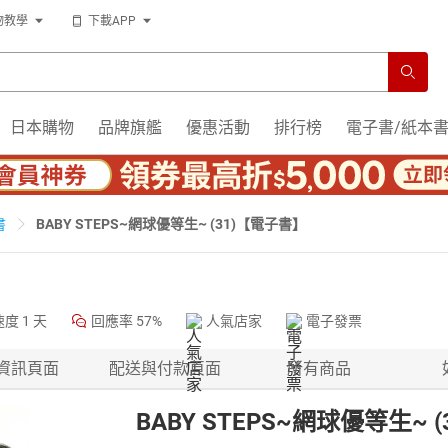
物教學
下載APP
日本購物
品牌旗艦
優惠活動
排行榜
電子書/紙本
BABY STEPS~網球優等生~ (31)【電子書】
書
速度
1 天
回應率
57%
人氣店家
電子發票
資訊頁面
配送與付款頁面
所有商品
BABY STEPS~網球優等生~ 