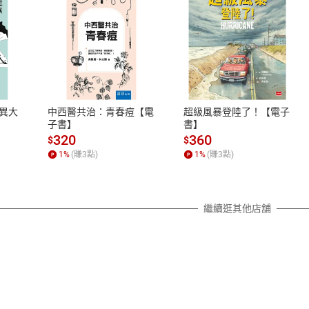
式
退換貨規範
、LINE PAY、AFTEE
本店是否提供消費者保護法七日猶
之權利，遽消費者保護法及通訊交
異大
中西醫共治：青春痘【電
超級風暴登陸了！【電子
除權合理例外情事適用準則，依商
子書】
書】
質各有不同規定。詳細退換貨說明
320
360
$
$
照各商品說明。
1
%
(賺
3
點)
1
%
(賺
3
點)
詳細說明
繼續逛其他店舖