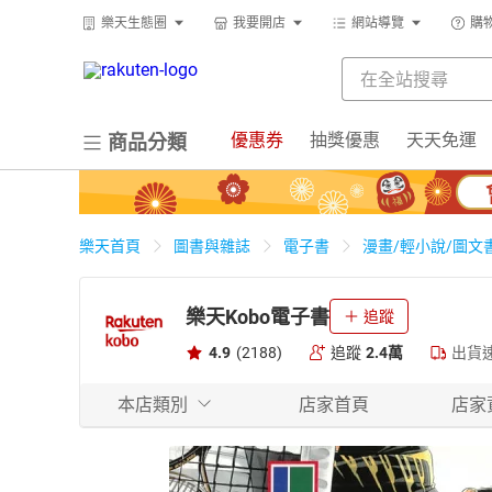
樂天生態圈
我要開店
網站導覽
購
優惠券
抽獎優惠
天天免運
商品分類
樂天首頁
圖書與雜誌
電子書
漫畫/輕小說/圖文
樂天Kobo電子書
追蹤
4.9
(2188)
追蹤
2.4萬
出貨
本店類別
店家首頁
店家