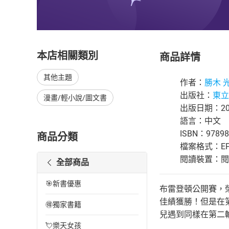
本店相關類別
商品詳情
其他主題
作者：
勝木 
出版社：
東立
漫畫/輕小說/圖文書
出版日期：202
語言：中文
ISBN：97898
商品分類
檔案格式：EP
閱讀裝置：閱讀器
全部商品
🎯新書優惠
布雷登頓公開賽，
佳績獲勝！但是在
🉐獨家書籍
兒遇到同樣在第二
💘樂天女孩