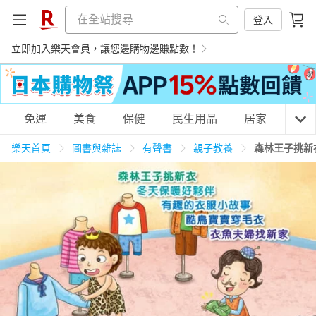
登入
立即加入樂天會員，讓您邊購物邊賺點數！
購物網分類
免運
美食
保健
民生用品
居家
3C
樂天首頁
圖書與雜誌
有聲書
親子教養
森林王子挑新
天天免運
美食蛋糕
養生保健
民生用品
居家生活
3C家電
運動休閒
親子玩具
女裝
男裝
化妝保養
情趣用品