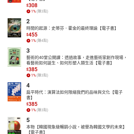
308
$
1
%
(賺
3
點)
2
時間的起源：史蒂芬．霍金的最終理論【電子書】
455
$
1
%
(賺
4
點)
3
藝術的40堂公開課：透過故事，走進藝術家創作現場，
看藝術如何誕生、如何形塑人類生活【電子書】
385
$
1
%
(賺
3
點)
4
扁平時代：演算法如何限縮我們的品味與文化【電子
書】
385
$
1
%
(賺
3
點)
5
本物【韓國現象級暢銷小說，被譽為韓國文學的未來】
【電子書】