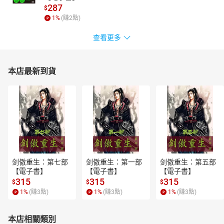
287
$
1
%
(賺
2
點)
查看更多
本店最新到貨
剑傲重生：第七部
剑傲重生：第一部
剑傲重生：第五部
【電子書】
【電子書】
【電子書】
315
315
315
$
$
$
1
%
(賺
3
點)
1
%
(賺
3
點)
1
%
(賺
3
點)
本店相關類別