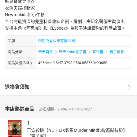
酷鳥寶寶穿毛衣
衣魚夫婦找新家
Newtonkids新小牛頓
全台灣最資深的兒童科普雜誌企劃、編劇，由知名聲優生動演出，
安排主角《阿思克》和《Eyebox》為孩子演說精彩的科學故事。
品牌
阿思克愛科學有限公司
商品分類
樂天首頁
樂天Kobo電子書
有聲書
親子教養
商品貨號(SKU)
495dced9-6ef7-3798-95f4-058560e90658
退換貨須知
本店熱銷商品
排名期間：2026/8/1 - 2026/8/7
1
正念殺機【NETFLIX影集Murder Mindfully蓄弒待發】
【電子書】