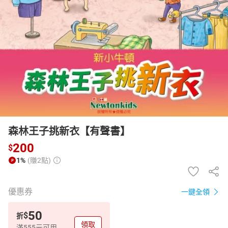
日本購物
電子/紙本書
HOT
森林王子挑新衣【有聲書】
200
$
1%
(賺2點)
優惠券
一鍵全領
50
$
折
領取
滿555元可用