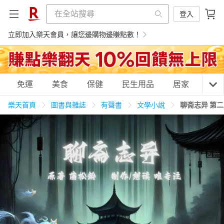
登入
立即加入樂天會員，讓您邊購物邊賺點數！
購物網分類
免運
美食
保健
民生用品
居家
3C
樂天首頁
圖書與雜誌
有聲書
文學小說
聊斋志异 第
天天免運
美食蛋糕
養生保健
民生用品
居家生活
3C家電
運動休閒
親子玩具
女裝
男裝
化妝保養
情趣用品