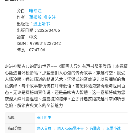
旁白：
唯专注
作者：
蒲松龄
,
唯专注
出版社：
途上听书
出版日期：2025/04/06
語言：中文
ISBN：9798318227042
時長：07:47:06
走进神秘古典的奇幻世界——《聊斋志异》有声书隆重登场！本卷精
心甄选自蒲松龄笔下那些最扣人心弦的传奇故事，穿越时空、感受
人情冷暖。通过精湛的朗诵艺术、沉浸式的音效设计以及细腻的角
色演绎，每个故事都仿佛在耳畔低语，带您体验鬼魅奇缘与世间百
态。无论是探秘幽冥传说，还是品味古人智慧，这一卷都将成为您
夜深人静时最温暖、最震撼的陪伴。立即开启这段跨越时空的听觉
之旅，解锁古典文艺的全新魅力！
品牌
途上听书
商品分類
樂天首頁
樂天Kobo電子書
有聲書
文學小說