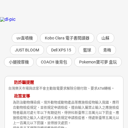
uv直噴機
Kobo Clara 電子書閱讀器
山蘇
JUST BLOOM
Dell XPS 15
籃球
青梅
小腿按摩機
COACH 後背包
Pokemon寶可夢 盒玩
防詐騙提醒
台灣樂天市場與店家不會主動致電要求解除分期付款、要求ATM轉帳。
政策宣導
為防治動物傳染病，境外動物或動物產品等應施檢疫物輸入我國，應符
合動物檢疫規定，並依規定申請檢疫。擅自輸入屬禁止輸入之應施檢疫
物者最高可處七年以下有期徒刑，得併科新臺幣三百萬元以下罰金。應
施檢疫物之輸入人或代理人未依規定申請檢疫者，得處新臺幣五萬元以
上一百萬元以下罰鍰，並得按次處罰。