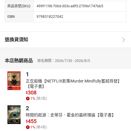
商品貨號(SKU)
499f1198-706d-303c-a8f3-2709e1747bb5
ISBN
9798318227042
退換貨須知
本店熱銷商品
排名期間：2026/7/30 - 2026/8/5
1
正念殺機【NETFLIX影集Murder Mindfully蓄弒待發】
【電子書】
308
$
1
%
(賺
3
點)
2
時間的起源：史蒂芬．霍金的最終理論【電子書】
455
$
1
%
(賺
4
點)