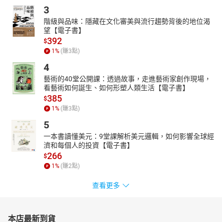
3
階級與品味：隱藏在文化審美與流行趨勢背後的地位渴
望【電子書】
392
$
1
%
(賺
3
點)
4
藝術的40堂公開課：透過故事，走進藝術家創作現場，
看藝術如何誕生、如何形塑人類生活【電子書】
385
$
1
%
(賺
3
點)
5
一本書讀懂美元：9堂課解析美元邏輯，如何影響全球經
濟和每個人的投資【電子書】
266
$
1
%
(賺
2
點)
查看更多
本店最新到貨