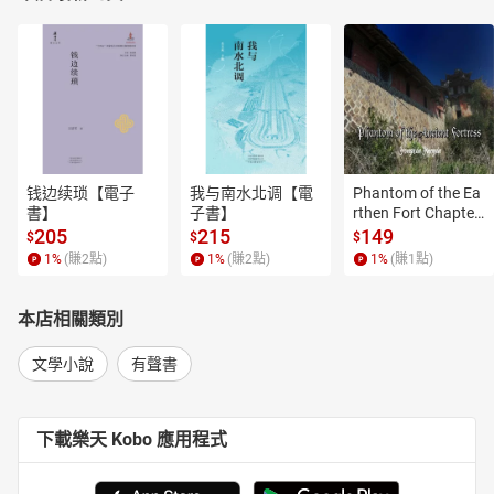
钱边续琐【電子
我与南水北调【電
Phantom of the Ea
書】
子書】
rthen Fort Chapter
 4【有聲書】
205
215
149
$
$
$
1
%
(賺
2
點)
1
%
(賺
2
點)
1
%
(賺
1
點)
本店相關類別
文學小說
有聲書
下載樂天 Kobo 應用程式