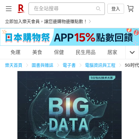
登入
立即加入樂天會員，讓您邊購物邊賺點數！
購物網分類
免運
美食
保健
民生用品
居家
3C
樂天首頁
圖書與雜誌
電子書
電腦資訊與工程
5G时
天天免運
美食蛋糕
養生保健
民生用品
居家生活
3C家電
運動休閒
親子玩具
女裝
男裝
化妝保養
情趣用品