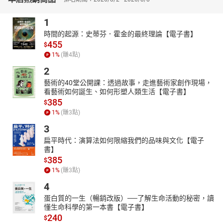
1
時間的起源：史蒂芬．霍金的最終理論【電子書】
455
$
1
%
(賺
4
點)
2
藝術的40堂公開課：透過故事，走進藝術家創作現場，
看藝術如何誕生、如何形塑人類生活【電子書】
385
$
1
%
(賺
3
點)
3
扁平時代：演算法如何限縮我們的品味與文化【電子
書】
385
$
1
%
(賺
3
點)
4
蛋白質的一生（暢銷改版）──了解生命活動的秘密，讀
懂生命科學的第一本書【電子書】
240
$