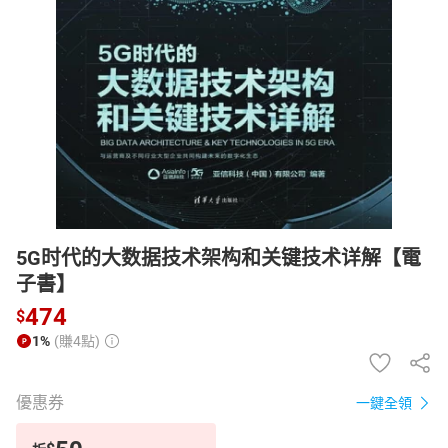
日本購物
電子/紙本書
HOT
5G时代的大数据技术架构和关键技术详解【電
子書】
474
$
1%
(賺4點)
優惠券
一鍵全領