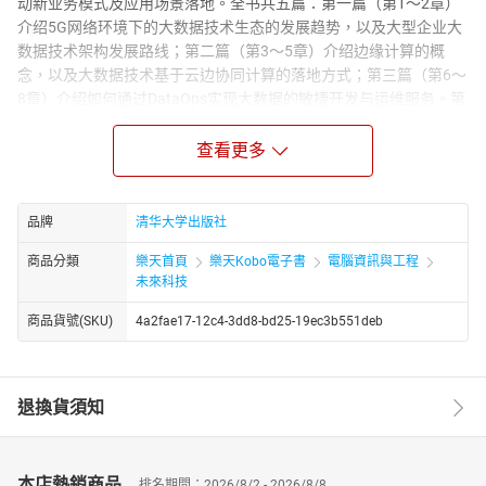
动新业务模式及应用场景落地。全书共五篇：第一篇（第1～2章）
介绍5G网络环境下的大数据技术生态的发展趋势，以及大型企业大
数据技术架构发展路线；第二篇（第3～5章）介绍边缘计算的概
念，以及大数据技术基于云边协同计算的落地方式；第三篇（第6～
8章）介绍如何通过DataOps实现大数据的敏捷开发与运维服务。第
四篇（第9～11章）介绍多种大数据智能化分析技术，如行业知识图
谱、增强型分析、可信数据流通，快速实现大数据应用服务构建；
查看更多
第五篇（第12～14章）通过行业应用场景，详细描述如何通过5G网
络及大数据技术重构行业应用及服务形态，并对未来技术趋势作出
展望。本书适合运营商企业的信息化负责人、系统架构师、IT人
品牌
清华大学出版社
员，以及大型企业内的IT从业者阅读，也适合对5G及大数据技术感
商品分類
樂天首頁
樂天Kobo電子書
電腦資訊與工程
兴趣的其他读者阅读，可作为软件架构培训类参考书。
未來科技
商品貨號(SKU)
4a2fae17-12c4-3dd8-bd25-19ec3b551deb
退換貨須知
本店熱銷商品
排名期間：2026/8/2 - 2026/8/8