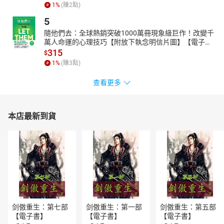
1
%
(賺
2
點)
5
隨他們去：全球熱銷突破1000萬冊現象級巨作！改變千
萬人命運的心理技巧【附放下執念明信片圖】【電子
書】
315
$
1
%
(賺
3
點)
查看更多
本店最新到貨
剑傲重生：第七部
剑傲重生：第一部
剑傲重生：第五部
【電子書】
【電子書】
【電子書】