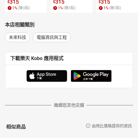
315
315
315
$
$
$
1
%
(賺
3
點)
1
%
(賺
3
點)
1
%
(賺
3
點)
本店相關類別
未來科技
電腦資訊與工程
下載樂天 Kobo 應用程式
繼續逛其他店舖
相似商品
由飛比價格提供的資訊