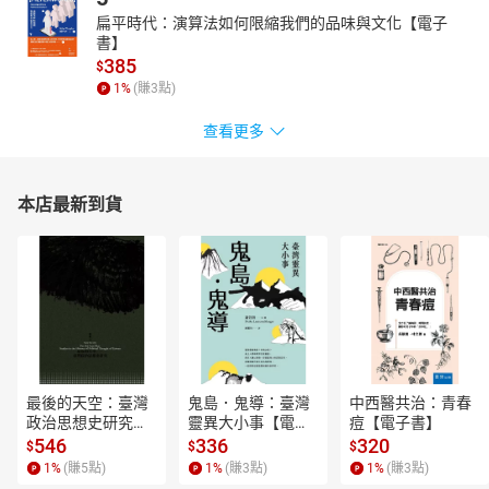
扁平時代：演算法如何限縮我們的品味與文化【電子
書】
385
$
1
%
(賺
3
點)
查看更多
本店最新到貨
最後的天空：臺灣
鬼島．鬼導：臺灣
中西醫共治：青春
政治思想史研究
靈異大小事【電子
痘【電子書】
【電子書】
書】
546
336
320
$
$
$
1
%
(賺
5
點)
1
%
(賺
3
點)
1
%
(賺
3
點)