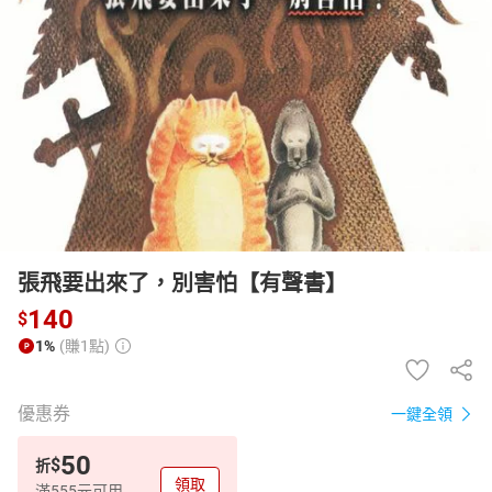
日本購物
電子/紙本書
HOT
張飛要出來了，別害怕【有聲書】
140
$
1%
(賺1點)
優惠券
一鍵全領
50
$
折
領取
滿555元可用