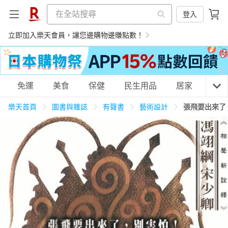
登入
立即加入樂天會員，讓您邊購物邊賺點數！
購物網分類
免運
美食
保健
民生用品
居家
3C
樂天首頁
圖書與雜誌
有聲書
藝術設計
張飛要出來了
天天免運
美食蛋糕
養生保健
民生用品
居家生活
3C家電
運動休閒
親子玩具
女裝
男裝
化妝保養
情趣用品