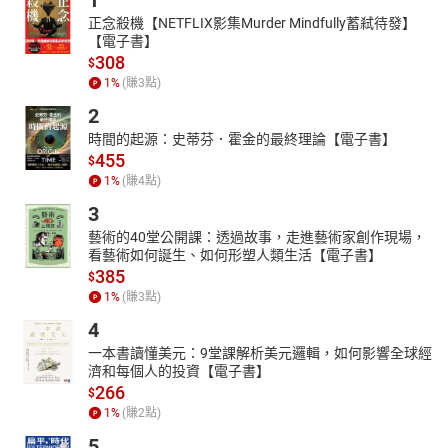
1
01段子1-戰劇雜談一
02段子1-戰劇雜談二
正念殺機【NETFLIX影集Murder Mindfully蓄弒待發】
【電子書】
03段子1-戰劇雜談三
308
$
04段子1-戰劇雜談四
1
%
(賺
3
點)
05段子2-空城計一
06段子2-空城計二
2
07段子3-黃鶴樓一
時間的起源：史蒂芬．霍金的最終理論【電子書】
08段子3-黃鶴樓二
455
$
09段子3-黃鶴樓三
1
%
(賺
4
點)
10段子3-黃鶴樓四
3
11段子3-黃鶴樓五
藝術的40堂公開課：透過故事，走進藝術家創作現場，
12段子3-黃鶴樓六
看藝術如何誕生、如何形塑人類生活【電子書】
385
$
1
%
(賺
3
點)
4
一本書讀懂美元：9堂課解析美元邏輯，如何影響全球經
濟和每個人的投資【電子書】
266
$
1
%
(賺
2
點)
5