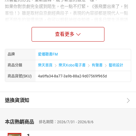
如果你對京劇完全感到陌生，也一點不打緊。《張飛要出來了，別
害怕！》雖是取材自京劇經典段子，表現的內容卻都是現代人一點
都不陌生的習慣用語，你可以輕鬆地從中知道，很多日常生活用語
都是其來有自。
如果你對京劇感到好奇，想進一步認識它，《張飛要出來了，別害
查看更多
怕！》是您京劇入門的不二選擇。馮翊綱、宋少卿二人雖是相聲演
員，卻一點都不唬嚨，京劇基本功還是有的，京劇演員舞臺上的基
本功「唱、念、做、打」都將一一呈現給你。
品牌
愛播聽書FM
如果你對京劇如數家珍，想重拾舊憶，《張飛要出來了，別害
商品分類
樂天首頁
樂天Kobo電子書
有聲書
藝術設計
怕！》要給您耳目一新的感動。「臺上一刻鐘，台下十年功」，馮
翊綱、宋少卿兩位相聲演員將使出渾身解數，與你分享學習戲劇幾
商品貨號(SKU)
4a6ffa34-8a77-3a9b-88a2-9d07569f965d
十年的心得，說清楚講明白，到底中國傳統劇場與西方寫實主義劇
場如何大不同。
講者簡介：
退換貨須知
【相聲瓦舍】的相聲，不打高空，不唱高調，不唬嚨大家，不吐槽
自己，不施類固醇，不用普拿疼。在歷史軌跡盤旋，在日常生活跳
躍，在閒聊之中發想，在飯前飯後創造。只要聽眾喜歡聽，聽得過
癮，【相聲瓦舍】與大家在一起！
本店熱銷商品
排名期間：2026/7/31 - 2026/8/6
章節：