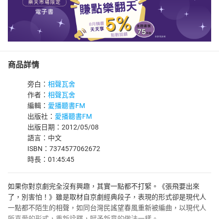
商品詳情
旁白：
相聲瓦舍
作者：
相聲瓦舍
編輯：
愛播聽書FM
出版社：
愛播聽書FM
出版日期：2012/05/08
語言：中文
ISBN：7374577062672
時長：01:45:45
如果你對京劇完全沒有興趣，其實一點都不打緊。《張飛要出來
了，別害怕！》雖是取材自京劇經典段子，表現的形式卻是現代人
一點都不陌生的相聲，如同台灣民謠望春風重新被編曲，以現代人
所喜愛的形式，重新詮釋，賦予新意的做法一樣。