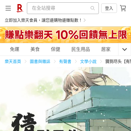
登入
立即加入樂天會員，讓您邊購物邊賺點數！
購物網分類
免運
美食
保健
民生用品
居家
3C
樂天首頁
圖書與雜誌
有聲書
文學小說
猜到尽头【有
天天免運
美食蛋糕
養生保健
民生用品
居家生活
3C家電
運動休閒
親子玩具
女裝
男裝
化妝保養
情趣用品