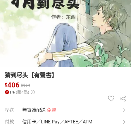
日本購物
電子/紙本書
HOT
猜到尽头【有聲書】
406
$
$
564
1%
(賺4點)
配送
無實體配送
免運
付款
信用卡／LINE Pay／AFTEE／ATM