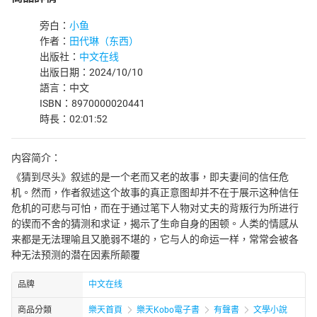
旁白：
小鱼
作者：
田代琳（东西）
出版社：
中文在线
出版日期：2024/10/10
語言：中文
ISBN：8970000020441
時長：02:01:52
内容简介：
《猜到尽头》叙述的是一个老而又老的故事，即夫妻间的信任危
机。然而，作者叙述这个故事的真正意图却并不在于展示这种信任
危机的可悲与可怕，而在于通过笔下人物对丈夫的背叛行为所进行
的锲而不舍的猜测和求证，揭示了生命自身的困顿。人类的情感从
来都是无法理喻且又脆弱不堪的，它与人的命运一样，常常会被各
种无法预测的潜在因素所颠覆
品牌
中文在线
商品分類
樂天首頁
樂天Kobo電子書
有聲書
文學小說