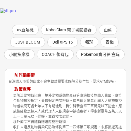
uv直噴機
Kobo Clara 電子書閱讀器
山蘇
JUST BLOOM
Dell XPS 15
籃球
青梅
小腿按摩機
COACH 後背包
Pokemon寶可夢 盒玩
防詐騙提醒
台灣樂天市場與店家不會主動致電要求解除分期付款、要求ATM轉帳。
政策宣導
為防治動物傳染病，境外動物或動物產品等應施檢疫物輸入我國，應符
合動物檢疫規定，並依規定申請檢疫。擅自輸入屬禁止輸入之應施檢疫
物者最高可處七年以下有期徒刑，得併科新臺幣三百萬元以下罰金。應
施檢疫物之輸入人或代理人未依規定申請檢疫者，得處新臺幣五萬元以
上一百萬元以下罰鍰，並得按次處罰。
境外商品不得隨貨贈送應施檢疫物。
收件人違反動物傳染病防治條例第三十四條第三項規定，未將郵遞寄送