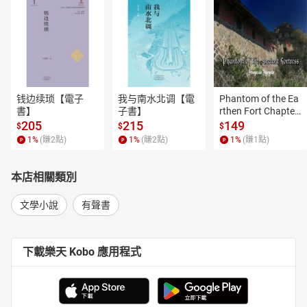
钱边续琐【電子
我与南水北调【電
Phantom of the Ea
書】
子書】
rthen Fort Chapter
 4【有聲書】
205
215
149
$
$
$
1
%
(賺
2
點)
1
%
(賺
2
點)
1
%
(賺
1
點)
本店相關類別
文學小說
有聲書
下載樂天 Kobo 應用程式