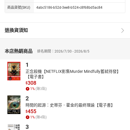
商品貨號(SKU)
4abc5186-b52d-3ee8-b524-c8f68bd5ac84
退換貨須知
本店熱銷商品
排名期間：2026/7/30 - 2026/8/5
1
正念殺機【NETFLIX影集Murder Mindfully蓄弒待發】
【電子書】
308
$
1
%
(賺
3
點)
2
時間的起源：史蒂芬．霍金的最終理論【電子書】
455
$
1
%
(賺
4
點)
3