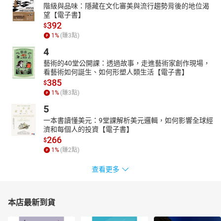
階級與品味：隱藏在文化審美與流行趨勢背後的地位渴
望【電子書】
392
$
1
%
(賺
3
點)
4
藝術的40堂公開課：透過故事，走進藝術家創作現場，
看藝術如何誕生、如何形塑人類生活【電子書】
385
$
1
%
(賺
3
點)
5
一本書讀懂美元：9堂課解析美元邏輯，如何影響全球經
濟和每個人的投資【電子書】
266
$
1
%
(賺
2
點)
查看更多
本店最新到貨