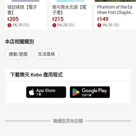
钱边续琐【電子
我与南水北调【電
Phantom of the Ea
書】
子書】
rthen Fort Chapter
 4【有聲書】
205
215
149
$
$
$
1
%
(賺
2
點)
1
%
(賺
2
點)
1
%
(賺
1
點)
本店相關類別
運動/遊戲
生活風格
下載樂天 Kobo 應用程式
繼續逛其他店舖