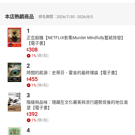
本店熱銷商品
排名期間：2026/7/30 - 2026/8/5
1
正念殺機【NETFLIX影集Murder Mindfully蓄弒待發】
【電子書】
308
$
1
%
(賺
3
點)
2
時間的起源：史蒂芬．霍金的最終理論【電子書】
455
$
1
%
(賺
4
點)
3
階級與品味：隱藏在文化審美與流行趨勢背後的地位渴
望【電子書】
392
$
1
%
(賺
3
點)
4