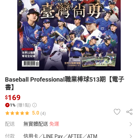
日本購物
電子/紙本書
HOT
Baseball Professional職業棒球513期【電子
書】
169
$
1%
(賺1點)
5.0
(4)
配送
無實體配送
免運
付款
信用卡／LINE Pay／AFTEE／ATM