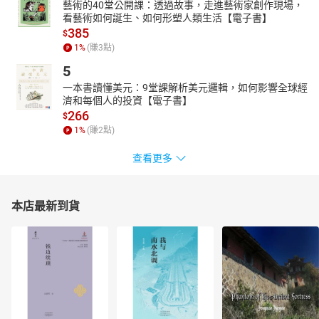
藝術的40堂公開課：透過故事，走進藝術家創作現場，
看藝術如何誕生、如何形塑人類生活【電子書】
385
$
1
%
(賺
3
點)
5
一本書讀懂美元：9堂課解析美元邏輯，如何影響全球經
濟和每個人的投資【電子書】
266
$
1
%
(賺
2
點)
查看更多
本店最新到貨