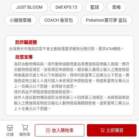
JUST BLOOM
Dell XPS 15
籃球
青梅
小腿按摩機
COACH 後背包
Pokemon寶可夢 盒玩
防詐騙提醒
台灣樂天市場與店家不會主動致電要求解除分期付款、要求ATM轉帳。
政策宣導
為防治動物傳染病，境外動物或動物產品等應施檢疫物輸入我國，應符
合動物檢疫規定，並依規定申請檢疫。擅自輸入屬禁止輸入之應施檢疫
物者最高可處七年以下有期徒刑，得併科新臺幣三百萬元以下罰金。應
施檢疫物之輸入人或代理人未依規定申請檢疫者，得處新臺幣五萬元以
上一百萬元以下罰鍰，並得按次處罰。
境外商品不得隨貨贈送應施檢疫物。
收件人違反動物傳染病防治條例第三十四條第三項規定，未將郵遞寄送
輸入之應施檢疫物送交輸出入動物檢疫機關銷燬者，處新臺幣三萬元以
上十五萬元以下罰鍰。
Shopping is Entertainment!
放入購物車
立即購買
非洲豬瘟政策宣導
隱私權政策
店鋪
購物車
© Rakuten Group, Inc.