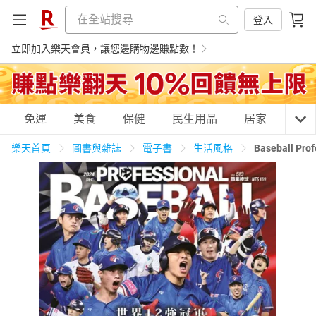
登入
立即加入樂天會員，讓您邊購物邊賺點數！
購物網分類
免運
美食
保健
民生用品
居家
3C
樂天首頁
圖書與雜誌
電子書
生活風格
Baseball 
天天免運
美食蛋糕
養生保健
民生用品
居家生活
3C家電
運動休閒
親子玩具
女裝
男裝
化妝保養
情趣用品