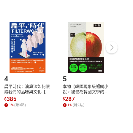
非以有形媒介提供之數位內容，消費者同意若訂購後
付款
方式
完成
訂單
中點選「瀏覽訂單明細」
>
「申請取消訂單
/
退
Payment
Complete
/退貨。
登入帳號，下載書籍後看書
4
5
6
扁平時代：演算法如何限
本物【韓國現象級暢銷小
蛋白
縮我們的品味與文化【電
說，被譽為韓國文學的未
版）─
子書】
來】【電子書】
秘密
385
287
24
$
$
$
一本
1
%
(賺
3
點)
1
%
(賺
2
點)
1
%