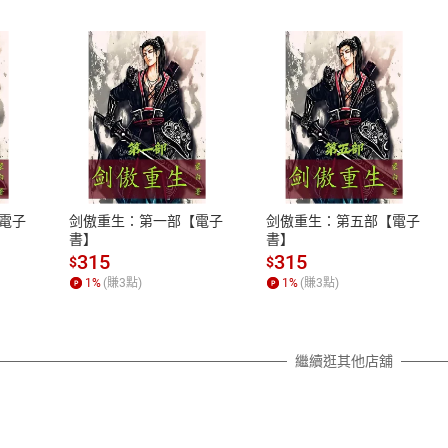
式
退換貨規範
、LINE PAY、AFTEE
本店是否提供消費者保護法七日猶
之權利，遽消費者保護法及通訊交
電子
剑傲重生：第一部【電子
剑傲重生：第五部【電子
除權合理例外情事適用準則，依商
書】
書】
質各有不同規定。詳細退換貨說明
315
315
$
$
照各商品說明。
1
%
(賺
3
點)
1
%
(賺
3
點)
詳細說明
繼續逛其他店舖