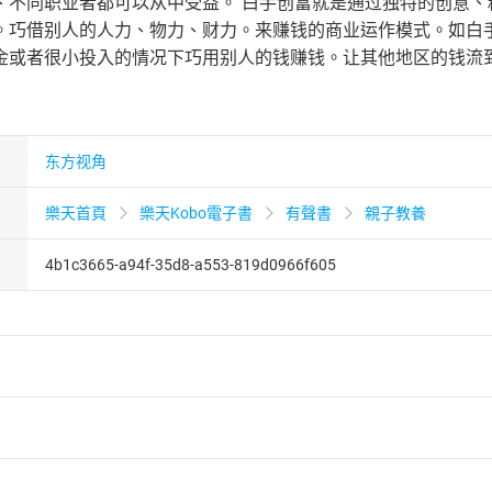
、不同职业者都可以从中受益。 白手创富就是通过独特的创意
。巧借别人的人力、物力、财力。来赚钱的商业运作模式。如白
金或者很小投入的情况下巧用别人的钱赚钱。让其他地区的钱流
东方视角
樂天首頁
樂天Kobo電子書
有聲書
親子教養
4b1c3665-a94f-35d8-a553-819d0966f605
者保護法
第
19
條第
1
項後段
暨
通訊交易解除權合理例外情事適用
供即為完成之線上服務，經消費者事先同意始提供。」 之商品