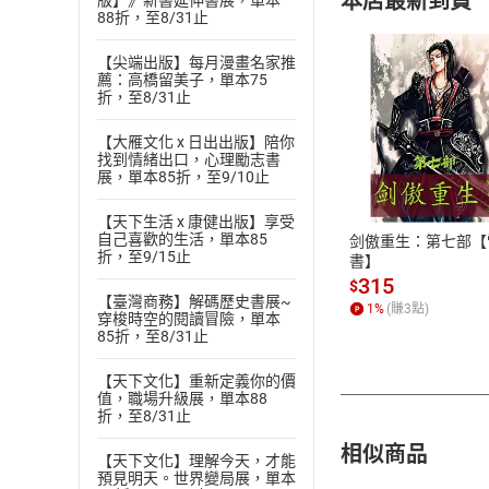
本店最新到貨
版】》新書延伸書展，單本
88折，至8/31止
【尖端出版】每月漫畫名家推
薦：高橋留美子，單本75
折，至8/31止
【大雁文化 x 日出出版】陪你
付款方
找到情緒出口，心理勵志書
展，單本85折，至9/10止
ATM轉帳、信用卡
【天下生活 x 康健出版】享受
自己喜歡的生活，單本85
剑傲重生：第七部【
折，至9/15止
書】
315
$
【臺灣商務】解碼歷史書展~
1
%
(賺
3
點)
穿梭時空的閱讀冒險，單本
85折，至8/31止
【天下文化】重新定義你的價
值，職場升級展，單本88
折，至8/31止
相似商品
【天下文化】理解今天，才能
預見明天。世界變局展，單本