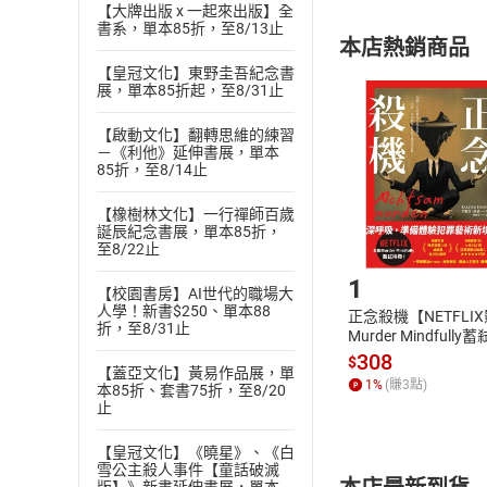
【大牌出版 x 一起來出版】全
購書須知
定。
書系，單本85折，至8/13止
本店熱銷商品
(
二
)
消費者
【皇冠文化】東野圭吾紀念書
且已下載
/
存
展，單本85折起，至8/31止
挑選
商
退貨方式：您
Choose
【啟動文化】翻轉思維的練習
貨」，本店鋪
－《利他》延伸書展，單本
請注意，樂天
85折，至8/14止
購書後，
【橡樹林文化】一行禪師百歲
誕辰紀念書展，單本85折，
Step1
至8/22止
1
【校園書房】AI世代的職場大
人學！新書$250、單本88
正念殺機【NETFLI
折，至8/31止
Murder Mindfully
發】【電子書】
308
$
【蓋亞文化】黃易作品展，單
1
%
(賺
3
點)
本85折、套書75折，至8/20
止
【皇冠文化】《曉星》、《白
雪公主殺人事件【童話破滅