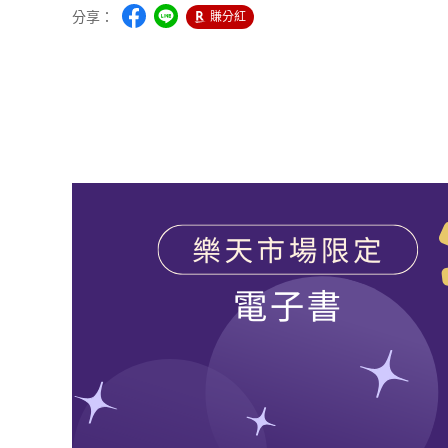
分享：
賺分紅