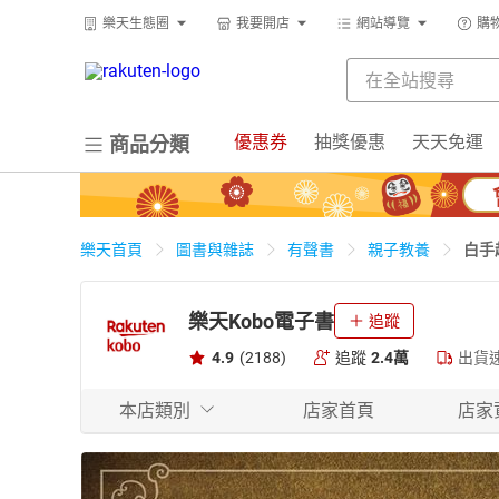
樂天生態圈
我要開店
網站導覽
購
優惠券
抽獎優惠
天天免運
商品分類
白手
樂天首頁
圖書與雜誌
有聲書
親子教養
樂天Kobo電子書
追蹤
4.9
(2188)
追蹤
2.4萬
出貨
本店類別
店家首頁
店家