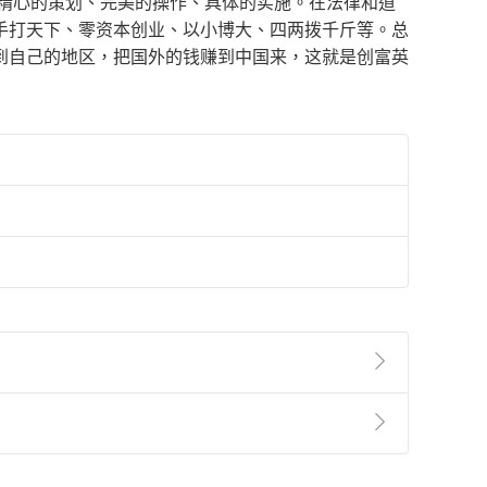
、精心的策划、完美的操作、具体的实施。在法律和道
手打天下、零资本创业、以小博大、四两拨千斤等。总
到自己的地区，把国外的钱赚到中国来，这就是创富英
準則
第
2
條第
5
款之規定，「非以有形媒介提供之數位
，不適用消保法第
19
條第
1
項七日內無條件退貨之規