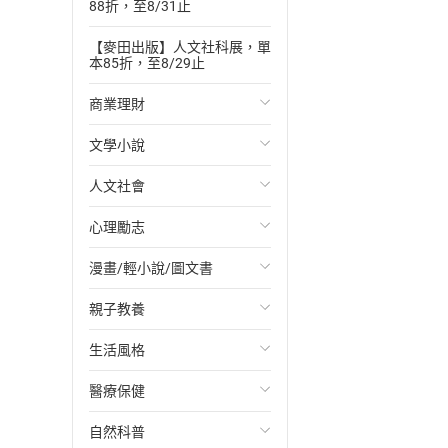
88折，至8/31止
【麥田出版】人文社科展，單
本85折，至8/29止
商業理財
文學小說
投資理財
人文社會
經濟/趨勢
歐美文學
心理勵志
財務/金融
日本文學
國際關係
漫畫/輕小說/圖文書
管理/領導
韓國文學
政治
心靈成長/情緒
親子教養
職場工作術
華文文學
社會科學
人際關係
輕小說
生活風格
成功法
經典文學
台灣/中國歷史
兩性關係
奇幻/科幻
教育現場
醫療保健
行銷/廣告
成長/家庭生活小說
日/韓歷史
心理學
愛情故事
兒童文學/故事
飲食/食譜
自然科普
傳記
懸疑/推理小說
其他歷史/史學
職場/社會寫實
兒童科普/學習
健身/美顏
健康/養生