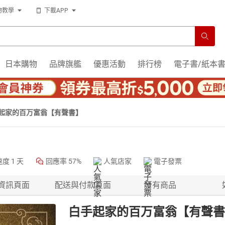
物教學
下載APP
日本購物
品牌旗艦
優惠活動
排行榜
電子書/紙本
起家的百万富翁【有聲書】
速度
1 天
回應率
57%
人氣店家
電子發票
資訊頁面
配送與付款頁面
所有商品
白手起家的百万富翁【有聲書