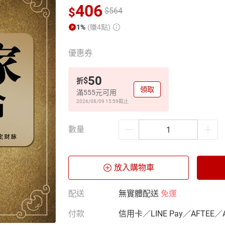
406
$
$
564
1%
(賺4點)
優惠券
50
$
折
領取
滿555元可用
2026/08/09 15:59
截止
數量
放入購物車
配送
無實體配送
免運
付款
信用卡／LINE Pay／AFTEE／