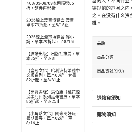
富的人，不同行业
⭐08/03-08/09本週精選85
德规范的范围之内
折，領券再85折
之。在没有什么资
2026線上漫畫博覽會-漫畫，
雄。
單本79折起，至8/15止
2026線上漫畫博覽會-輕小
說，單本79折起，至8/15止
品牌
【臉譜出版】出版社推薦，單
商品分類
本85折，至8/8止
【皇冠文化】哈利波特繁體中
商品貨號(SKU)
文版系列，單本88折，套書
82折起，至8/31止
【高寶書版】馬伯庸《桃花源
沒事兒》系列延伸書展，單本
退換貨須知
85折起，至8/25止
【小角落文化】閱來閱好玩，
購物須知
退換貨規定：
暑期書展，單本82折，至
8/16止
(
一
)
依
消費
內容或一經提