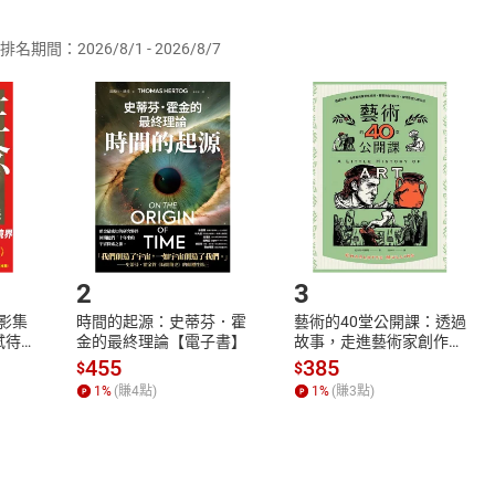
排名期間：2026/8/1 - 2026/8/7
訂購本店鋪之商品即代表知悉本店鋪所銷售之商品為電子書，屬
取電子書，不得請求退貨退款。
品
放入
購物車
登入
帳號
欲取消訂單或辦理退貨時，請登入樂天市場，並於「我的訂單」
Shopping cart
Login
將依您的申請進行審核，待審核通過後將為您辦理退款事宜。
市場須以整筆訂單為單位進行取消/退貨，恕無法以單支商品取消
如何開始使用？
.選擇閱讀載具
Step2.
2
3
X影集
時間的起源：史蒂芬．霍
藝術的40堂公開課：透過
蓄弒待
金的最終理論【電子書】
故事，走進藝術家創作現
場，看藝術如何誕生、如
455
385
$
$
何形塑人類生活【電子
1
%
(賺
4
點)
1
%
(賺
3
點)
書】