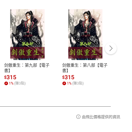
客服資訊
豫期
服務時間：週一到週五 10:00-12:00、
易解
13:00-17:00 (國定假日及例假日休息)
剑傲重生：第九部【電子
剑傲重生：第八部【電子
潜水史
品性
客服電話：0080-1857077
書】
書】
andari
al) Sc
請參
客服信箱：
聯絡店家
315
315
13
$
$
$
r【電
1
%
(賺
3
點)
1
%
(賺
3
點)
1
%
由飛比價格提供的資訊