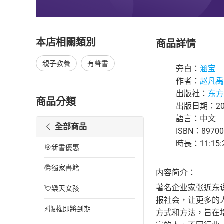
本店相關類別
商品詳情
親子教養
有聲書
旁白：
涵宝
作者：
赵凡禹
出版社：
东方
商品分類
出版日期：202
語言：中文
全部商品
ISBN：89700
時長：11:15:
🎯新書優惠
🉐獨家書籍
内容简介：
著名企业家张近东
💘樂天女孩
报社会，让更多的
⚡版權即將到期
方式和方法，旨在