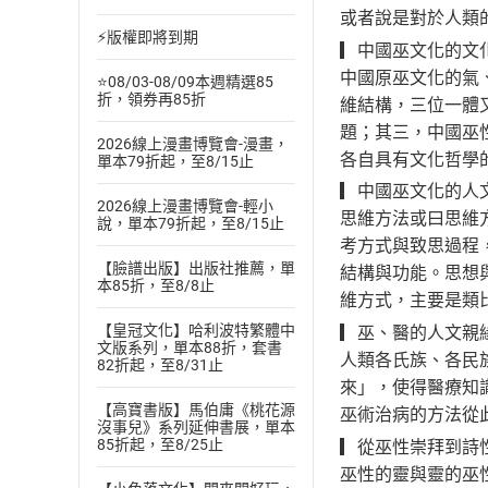
或者說是對於人類
⚡版權即將到期
▎中國巫文化的文
中國原巫文化的氣
⭐08/03-08/09本週精選85
折，領券再85折
維結構，三位一體
題；其三，中國巫
2026線上漫畫博覽會-漫畫，
各自具有文化哲學
單本79折起，至8/15止
▎中國巫文化的人
2026線上漫畫博覽會-輕小
思維方法或曰思維
說，單本79折起，至8/15止
考方式與致思過程
【臉譜出版】出版社推薦，單
結構與功能。思想
本85折，至8/8止
維方式，主要是類
【皇冠文化】哈利波特繁體中
▎巫、醫的人文親
文版系列，單本88折，套書
人類各氏族、各民
82折起，至8/31止
來」，使得醫療知
【高寶書版】馬伯庸《桃花源
巫術治病的方法從
沒事兒》系列延伸書展，單本
85折起，至8/25止
▎從巫性崇拜到詩
巫性的靈與靈的巫