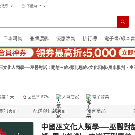
物教學
下載APP
日本購物
品牌旗艦
優惠活動
排行榜
電子書/紙本
巫文化人類學──巫醫對話：動態三維×類比思維×文化因緣×風水批判，
速度
1 天
回應率
57%
人氣店家
電子發票
資訊頁面
配送與付款頁面
所有商品
中國巫文化人類學──巫醫對