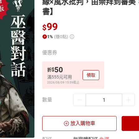
緣×風水批判，由崇拜到審美
書】
99
$
1%
(賺0點)
優惠券
50
$
折
領取
滿555元可用
2026/08/09 15:59
截止
數量
放入購物車