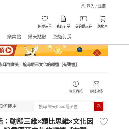
登入 / 註冊
追蹤清單
我的訂單
我的優惠券
購物車
書
樂集點
樂天點數
旅遊訂房
由崇拜到審美，追尋原巫文化的轉嬗【有聲書】
店家資訊
聯絡店家
如何使用
話：動態三維×類比思維×文化因