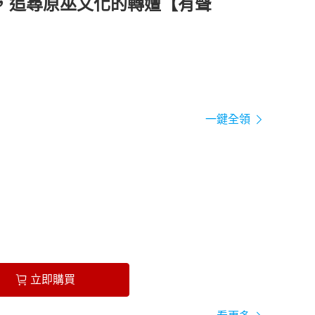
，追尋原巫文化的轉嬗【有聲
一鍵全領
立即購買