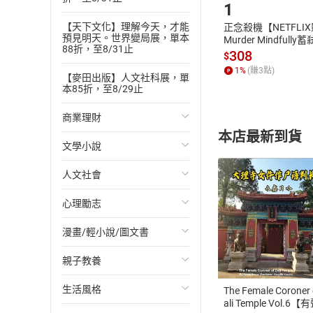
1
【天下文化】理解今天，才能
正念殺機【NETFLI
預見明天。世界變局展，單本
Murder Mindfully
88折，至8/31止
發】【電子書】
308
$
1
%
(賺
3
點)
【麥田出版】人文社科展，單
本85折，至8/29止
商業理財
本店最新到貨
文學小說
投資理財
人文社會
經濟/趨勢
歐美文學
心理勵志
財務/金融
日本文學
國際關係
漫畫/輕小說/圖文書
管理/領導
韓國文學
政治
心靈成長/情緒
付款方
親子教養
職場工作術
華文文學
社會科學
人際關係
輕小說
ATM轉帳、信用卡
生活風格
成功法
經典文學
台灣/中國歷史
兩性關係
奇幻/科幻
教育現場
The Female Coroner 
ali Temple Vol.6【