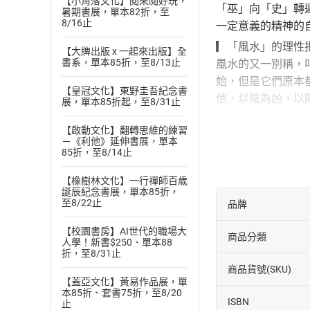
【小角落文化】閱來閱好玩，
「巫」向「史」轉
暑期書展，單本82折，至
8/16止
一定意義的精神的
▎「風水」的理性
【大牌出版 x 一起來出版】全
書系，單本85折，至8/13止
風水的又一別稱，
始，但是它們原本
【皇冠文化】東野圭吾紀念書
信，以陰為凶，以
展，單本85折起，至8/31止
名，如相宅、相墓
【啟動文化】翻轉思維的練習
本書特色：從「巫
－《利他》延伸書展，單本
85折，至8/14止
間的連結。另外，
之母」的巫術。豐
【橡樹林文化】一行禪師百歲
誕辰紀念書展，單本85折，
至8/22止
品牌
【校園書房】AI世代的職場大
商品分類
人學！新書$250、單本88
折，至8/31止
商品貨號(SKU)
【蓋亞文化】黃易作品展，單
本85折、套書75折，至8/20
ISBN
止