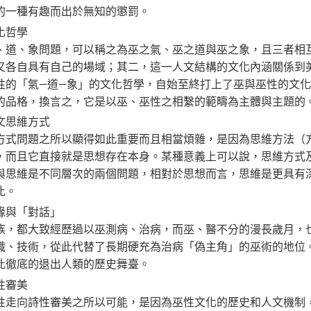
的一種有趣而出於無知的懲罰。
化哲學
、道、象問題，可以稱之為巫之氣、巫之道與巫之象，且三者相
又各自具有自己的場域；其二，這一人文結構的文化內涵關係到
性的「氣—道—象」的文化哲學，自始至終打上了巫與巫性的文化
的品格，換言之，它是以巫、巫性之相繫的範疇為主體與主題的
文思維方式
方式問題之所以顯得如此重要而且相當煩雜，是因為思維方法（
，而且它直接就是思想存在本身。某種意義上可以說，思維方式
與思維是不同層次的兩個問題，相對於思想而言，思維是更具有
比。
緣與「對話」
族，都大致經歷過以巫測病、治病，而巫、醫不分的漫長歲月，
識、技術，從此代替了長期硬充為治病「偽主角」的巫術的地位
此徹底的退出人類的歷史舞臺。
性審美
性走向詩性審美之所以可能，是因為巫性文化的歷史和人文機制