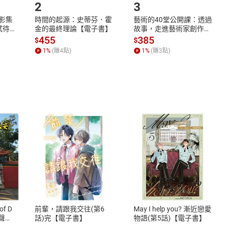
2
3
X影集
時間的起源：史蒂芬．霍
藝術的40堂公開課：透過
蓄弒待
金的最終理論【電子書】
故事，走進藝術家創作現
場，看藝術如何誕生、如
455
385
$
$
何形塑人類生活【電子
1
%
(賺
4
點)
1
%
(賺
3
點)
書】
式
退換貨規範
、LINE PAY、AFTEE
本店是否提供消費者保護法七日猶
之權利，遽消費者保護法及通訊交
of D
前輩，請跟我交往(第6
May I help you? 漸近戀愛
除權合理例外情事適用準則，依商
有聲
話)完【電子書】
物語(第5話)【電子書】