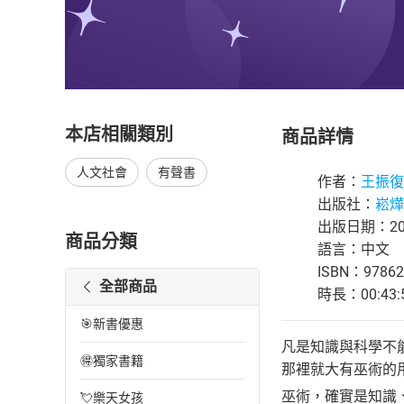
本店相關類別
商品詳情
人文社會
有聲書
作者：
王振復
出版社：
崧燁
出版日期：202
商品分類
語言：中文
ISBN：97862
全部商品
時長：00:43:
🎯新書優惠
凡是知識與科學不
🉐獨家書籍
那裡就大有巫術的
巫術，確實是知識
💘樂天女孩