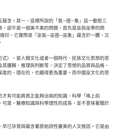
互蘊含。其一，這裡所說的「氣—道—象」這一動態三
美，卻不是一個美不美的問題，首先是巫與巫學的問
烙印，它實際是「巫氣—巫道—巫象」蘊含於一體，又
。
方式），是人類文化或者一個時代、民族文化思想的思
及其邏輯、推理與判斷等，決定了思想的品質與品格、
深度的、隱在的，也顯得更為重要。而中國巫文化的思
也才有可能將真正能夠治病的知識、科學「喚上前
。可是，醫療知識與科學理性的成長，並不意味著關於
，早已孕育與蘊含著原始詩性審美的人文根因。它是由