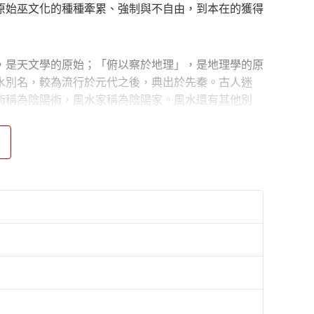
原始巫文化的種種牽累、強制與不自由，到本在的獲得
，是天文學的原始；「俯以察於地理」，是地理學的原
水別名，較為流行於元代之後，典出於先秦。古人迷
術稱為陰陽術，風水家稱為陰陽家。風水還有其他別
和文化基礎、巫文化下的人文思維方式，以及巫和醫之
細闡述。附錄中探討了與巫相繫的神及作為宗教「文化