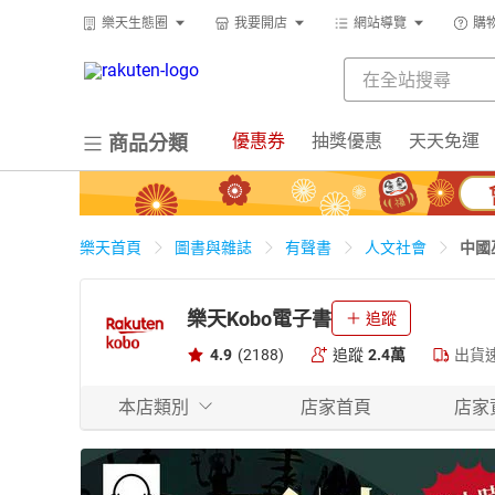
樂天生態圈
我要開店
網站導覽
購
優惠券
抽獎優惠
天天免運
商品分類
中國
樂天首頁
圖書與雜誌
有聲書
人文社會
樂天Kobo電子書
追蹤
4.9
(2188)
追蹤
2.4萬
出貨
本店類別
店家首頁
店家