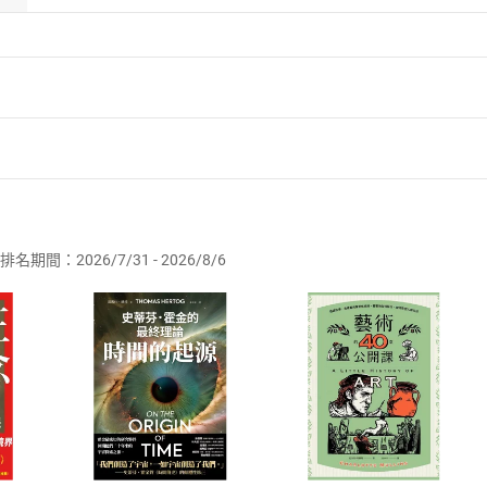
者保護法
第
19
條第
1
項後段
暨
通訊交易解除權合理例外情事適用
供即為完成之線上服務，經消費者事先同意始提供。」 之商品
排名期間：2026/7/31 - 2026/8/6
訂購本店鋪之商品即代表知悉本店鋪所銷售之商品為電子書，屬
取電子書，不得請求退貨退款。
品
放入
購物車
登入
帳號
欲取消訂單或辦理退貨時，請登入樂天市場，並於「我的訂單」
Shopping cart
Login
將依您的申請進行審核，待審核通過後將為您辦理退款事宜。
市場須以整筆訂單為單位進行取消/退貨，恕無法以單支商品取消
如何開始使用？
.選擇閱讀載具
Step2.