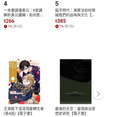
4
5
6
一本書讀懂美元：9堂課
扁平時代：演算法如何限
本物
解析美元邏輯，如何影響
縮我們的品味與文化【電
說，
全球經濟和每個人的投資
子書】
來】
266
385
28
$
$
$
【電子書】
1
%
(賺
2
點)
1
%
(賺
3
點)
1
%
客服資訊
豫期
服務時間：週一到週五 10:00-12:00、
易解
13:00-17:00 (國定假日及例假日休息)
王弟殿下深深溺愛轉生者
最後的天空：臺灣政治思
鬼島
品性
客服電話：0080-1857077
(第4話)【電子書】
想史研究【電子書】
小事