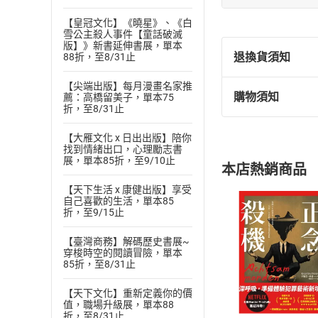
【皇冠文化】《曉星》、《白
雪公主殺人事件【童話破滅
版】》新書延伸書展，單本
退換貨須知
88折，至8/31止
【尖端出版】每月漫畫名家推
購物須知
薦：高橋留美子，單本75
退換貨規定：
折，至8/31止
(
一
)
依
消費
【大雁文化 x 日出出版】陪你
內容或一經提
找到情緒出口，心理勵志書
購書須知
定。
展，單本85折，至9/10止
本店熱銷商品
(
二
)
消費者
【天下生活 x 康健出版】享受
且已下載
/
存
挑選
商
自己喜歡的生活，單本85
退貨方式：您
折，至9/15止
Choose
貨」，本店鋪
【臺灣商務】解碼歷史書展~
請注意，樂天
穿梭時空的閱讀冒險，單本
購書後，
85折，至8/31止
【天下文化】重新定義你的價
Step1
值，職場升級展，單本88
折，至8/31止