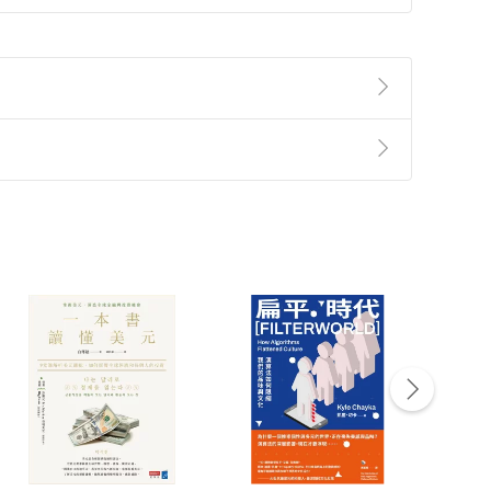
準則
第
2
條第
5
款之規定，「非以有形媒介提供之數位
，不適用消保法第
19
條第
1
項七日內無條件退貨之規
非以有形媒介提供之數位內容，消費者同意若訂購後
付款
方式
完成
訂單
中點選「瀏覽訂單明細」
>
「申請取消訂單
/
退
Payment
Complete
/退貨。
登入帳號，下載書籍後看書