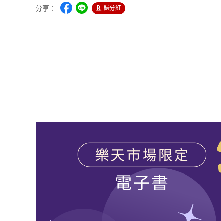
分享：
賺分紅