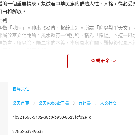
遞的一個重要構成，象徵著中華民族的群體人性、人格，從必受
自由和解放。
批判
叫做「地理」。典出《易傳．繫辭上》。所謂「仰以觀乎天文」
都屬於巫文化範疇。風水還有一個別稱，稱為「陰陽」。這一風
陽為吉。所以陰、陽二字的本義，本與風水有關。難怪後代風水
、圖宅、卜宅與青烏等。
之氣」、「巫之道」到「巫之象」，書中分析了巫術背後的哲學
查看更多
由原始巫性崇拜轉向詩性審美、對「風水」的理性批判等皆有詳
富內容與詳盡解析使本書成為巫文化領域的權威之作。
崧燁文化
樂天首頁
樂天Kobo電子書
有聲書
人文社會
4b321666-5432-38c0-b950-8623fcf02e1d
9786263949638