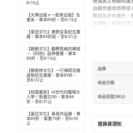
增強英文相關知識
8/16止
由賴世雄老師帶領 Ka
【大牌出版 x 一起來出版】全
解說及許多補充，
書系，單本85折，至8/13止
文講解，有助於強
<封面故事>
【皇冠文化】東野圭吾紀念書
展，單本85折起，至8/31止
焦點話題
JENNIE
【啟動文化】翻轉思維的練習
－《利他》延伸書展，單本
文意選填
85折，至8/14止
Ouch!Paying Hits M
品牌
【橡樹林文化】一行禪師百歲
你需要那個酷東西
誕辰紀念書展，單本85折，
至8/22止
篇章結構
商品分類
Not Just Numbers!W
【校園書房】AI世代的職場大
不僅是數字！為什
商品貨號(SKU)
人學！新書$250、單本88
折，至8/31止
<編者的話>
September 2025
【蓋亞文化】黃易作品展，單
本85折、套書75折，至8/20
You most likely kno
止
退換貨須知
“Honeymoon: More T