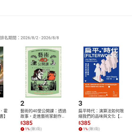
sh with a fierce reputation by reading “Predator or Prey? The Un
 summer heat begins to fade might have you wondering why some
We’ve got the answer for you in the article “Not Just Numbers! 
者保護法
第
19
條第
1
項後段
暨
通訊交易解除權合理例外情事適用
 before you read the article—it’s something in the air. Finally, w
供即為完成之線上服務，經消費者事先同意始提供。」 之商品
le pang in your chest. Find out about a different kind of pain in
排名期間：2026/8/2 - 2026/8/8
nalytical English makes learning fun and engaging.
訂購本店鋪之商品即代表知悉本店鋪所銷售之商品為電子書，屬
取電子書，不得請求退貨退款。
品
放入
購物車
登入
帳號
欲取消訂單或辦理退貨時，請登入樂天市場，並於「我的訂單」
Shopping cart
Login
將依您的申請進行審核，待審核通過後將為您辦理退款事宜。
moon:More Than Beaches and Romance 蜜月：從蜂蜜與月
市場須以整筆訂單為單位進行取消/退貨，恕無法以單支商品取消
dam Project Merges1 Technology with Reality 鋼彈跨
如何開始使用？
h Africa’s Succulent Biodiversity 南非多肉植物面臨滅絕危機 
ranslation 翻譯
.選擇閱讀載具
Step2.
or or Prey? The Untold Story of Piranhas 滿嘴尖
2
3
or or Prey? The Untold Story of Piranhas 滿嘴尖
orts for the Blind OneCourt視障者的賽事體驗前所未有
．霍
藝術的40堂公開課：透過
扁平時代：演算法如何限
書】
故事，走進藝術家創作現
縮我們的品味與文化【電
lary Test
場，看藝術如何誕生、如
子書】
385
385
$
$
t Numbers!Why the Temperature Can Feel Differen
何形塑人類生活【電子
1
%
(賺
3
點)
1
%
(賺
3
點)
書】