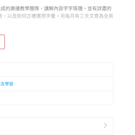
r 等六位老師組成的廣播教學團隊，講解內容字字珠璣，並有詳盡的
音，以及如何正確運用字彙。另每月有三天文章為全英
語言學習
 interesting history behind this word. Find out in
 flip through the pages. If that’s too romantic for