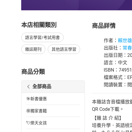
本店相關類別
商品詳情
語言學習/考試用書
作者：
賴世雄
出版社：
常春
雜誌期刊
其他語言學習
出版日期：202
語言：中文
ISBN：74951
商品分類
檔案格式：EP
閱讀裝置：閱讀器
全部商品
🎯新書優惠
本雜誌含音檔播放
QR Code下載。
🉐獨家書籍
【雜 誌 介 紹】
💘樂天女孩
培養升學．英語檢定