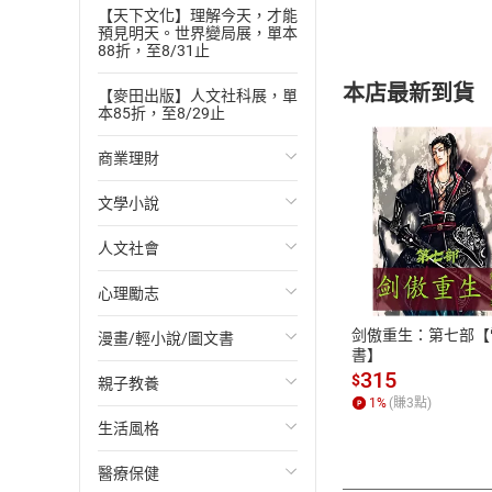
【閱讀測驗(全程英文講解
【天下文化】理解今天，才能
【閱讀測驗(全程英文講解
預見明天。世界變局展，單本
88折，至8/31止
【文意選填】 Ouch!
【新聞英語(全程英文講解)】
本店最新到貨
【麥田出版】人文社科展，單
【圖片寫作】 Leavin
本85折，至8/29止
【閱讀測驗】 What
商業理財
【閱讀測驗】 What
【克漏字】 The Ar
文學小說
投資理財
【信函寫作】 A Warni
付款方
【篇章結構】 Papyr
人文社會
經濟/趨勢
歐美文學
【混合題型】 Less I
ATM轉帳、信用卡
心理勵志
財務/金融
日本文學
國際關係
【混合題型】 Less I
【慣用語】 Cash In
剑傲重生：第七部【
漫畫/輕小說/圖文書
管理/領導
韓國文學
政治
心靈成長/情緒
書】
【解析文法】 Gramma
315
$
親子教養
職場工作術
華文文學
社會科學
人際關係
輕小說
1
%
(賺
3
點)
生活風格
成功法
經典文學
台灣/中國歷史
兩性關係
奇幻/科幻
教育現場
醫療保健
行銷/廣告
成長/家庭生活小說
日/韓歷史
心理學
愛情故事
兒童文學/故事
飲食/食譜