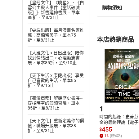
you, check out a fi
【皇冠文化】《曉星》、《白
購物須知
雪公主殺人事件【童話破滅
temperature as the
退換貨規定：
版】》新書延伸書展，單本
88折，至8/31止
thermometer says. 
(
一
)
依
消費
Says.” Here’s a hint
內容或一經提
【尖端出版】每月漫畫名家推
購書須知
certain uncomfortab
定。
薦：高橋留美子，單本75
本店熱銷商品
折，至8/31止
(
month—as always—A
二
)
消費者
且已下載
/
存
Analytical Editors
挑選
商
【大雁文化 x 日出出版】陪你
找到情緒出口，心理勵志書
退貨方式：您
<目錄>
Choose
展，單本85折，至9/10止
貨」，本店鋪
【文意選填】 Honey
請注意，樂天
【天下生活 x 康健出版】享受
【新聞集錦】 New Gun
購書後，
自己喜歡的生活，單本85
Threatens Sout
折，至9/15止
【翻譯】 Sentence T
Step1
【臺灣商務】解碼歷史書展~
【閱讀測驗】 Predat
穿梭時空的閱讀冒險，單本
1
【閱讀測驗】 Predat
85折，至8/31止
【克漏字】 Live Sp
時間的起源：史蒂芬
【天下文化】重新定義你的價
金的最終理論【電子
【詞彙測驗】 Vocabu
值，職場升級展，單本88
455
$
折，至8/31止
【篇章結構】 Not Jus
1
%
(賺
4
點)