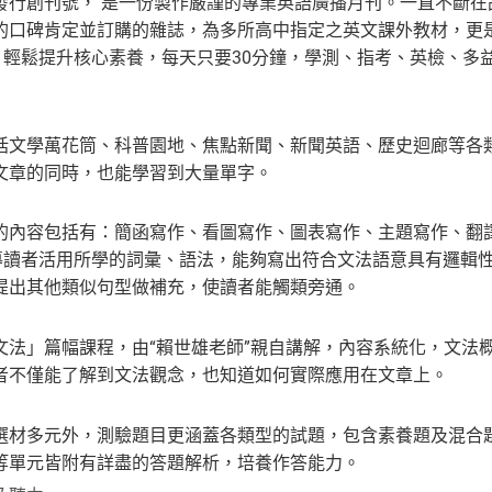
發行創刊號， 是一份製作嚴謹的專業英語廣播月刊。一直不斷
的口碑肯定並訂購的雜誌，為多所高中指定之英文課外教材，更
綱，輕鬆提升核心素養，每天只要30分鐘，學測、指考、英檢、多
括文學萬花筒、科普園地、焦點新聞、新聞英語、歷史迴廊等各
文章的同時，也能學習到大量單字。
的內容包括有：簡函寫作、看圖寫作、圖表寫作、主題寫作、翻
，引導讀者活用所學的詞彙、語法，能夠寫出符合文法語意具有邏
提出其他類似句型做補充，使讀者能觸類旁通。
文法」篇幅課程，由“賴世雄老師”親自講解，內容系統化，文法
者不僅能了解到文法觀念，也知道如何實際應用在文章上。
選材多元外，測驗題目更涵蓋各類型的試題，包含素養題及混合
等單元皆附有詳盡的答題解析，培養作答能力。