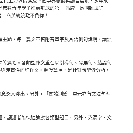
在品質上力求精進及掌握學界脈動與讀者需求，多年來
是無數青年學子推薦雜誌的第 一品牌！長期雜誌訂
益、商英統統難不倒你！
類主題，每一篇文章皆附有單字及片語例句說明，讓讀
譯等篇幅。各類型作文重在以引導句、發展句、結論句
輯性與連貫性的好作文。翻譯篇幅，是針對句型做分析，
概念深入淺出。另外，「閱讀測驗」單元亦有文法句型
題，讓讀者能快速適應各類型題目。另外，克漏字、文