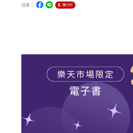
分享：
賺分紅