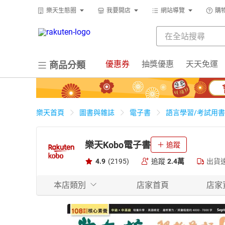
樂天生態圈
我要開店
網站導覽
購
優惠券
抽獎優惠
天天免運
商品分類
樂天首頁
圖書與雜誌
電子書
語言學習/考試用書
樂天Kobo電子書
追蹤
4.9
(2195)
追蹤
2.4萬
出貨
本店類別
店家首頁
店家