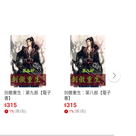
ent Charm 桃園中壢為何一邊一國？還有大溪的在地故事！
ent Charm 桃園中壢為何一邊一國？還有大溪的在地故事！
？錢包跟大腦都喊痛！
r Own Image AI 合約未設限演員數位分身遭濫用
留訊息，信任與風險同行
未來的警告：別過度依賴 AI
客服資訊
那個字體究竟有多惹人嫌？
豫期
服務時間：週一到週五 10:00-12:00、
易解
13:00-17:00 (國定假日及例假日休息)
好運
剑傲重生：第九部【電子
剑傲重生：第八部【電子
潜水史
品性
客服電話：0080-1857077
書】
書】
andari
al) Sc
請參
客服信箱：
聯絡店家
315
315
13
$
$
$
r【電
1
%
(賺
3
點)
1
%
(賺
3
點)
1
%