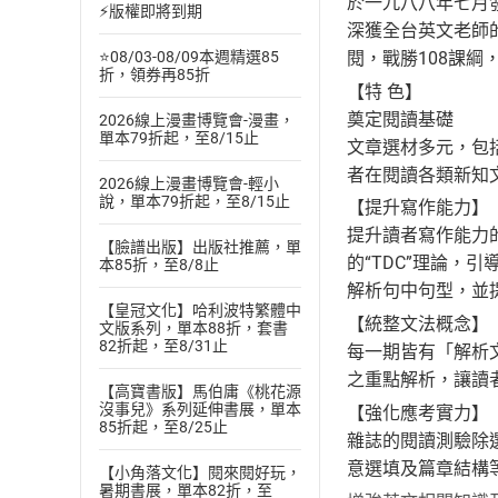
於一九八八年七月
⚡版權即將到期
深獲全台英文老師
閱，戰勝108課
⭐08/03-08/09本週精選85
折，領券再85折
【特 色】
奠定閱讀基礎
2026線上漫畫博覽會-漫畫，
單本79折起，至8/15止
文章選材多元，包
者在閱讀各類新知
2026線上漫畫博覽會-輕小
說，單本79折起，至8/15止
【提升寫作能力】
提升讀者寫作能力
【臉譜出版】出版社推薦，單
的“TDC”理論
本85折，至8/8止
解析句中句型，並
【皇冠文化】哈利波特繁體中
【統整文法概念】
文版系列，單本88折，套書
82折起，至8/31止
每一期皆有「解析
之重點解析，讓讀
【高寶書版】馬伯庸《桃花源
沒事兒》系列延伸書展，單本
【強化應考實力】
85折起，至8/25止
雜誌的閱讀測驗除
意選填及篇章結構
【小角落文化】閱來閱好玩，
暑期書展，單本82折，至