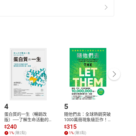
told Story of Piranhas.” Meanwhile, the change in
times you feel hotter or cooler than what the
Why the Temperature Can Feel Different from What It
準則
第
2
條第
5
款之規定，「非以有形媒介提供之數位
ith a new school year beginning,you might be feeling a
，不適用消保法第
19
條第
1
項七日內無條件退貨之規
 “Ouch! Paying Hits Me Right in the Feels.” This
非以有形媒介提供之數位內容，消費者同意若訂購後
付款
方式
完成
訂單
中點選「瀏覽訂單明細」
>
「申請取消訂單
/
退
Payment
Complete
亮說起
/退貨。
界創新計畫啟動科技邁向現實世界 / Illegal Harvesting
非法採集成元凶
登入帳號，下載書籍後看書
牙會吃人？食人魚說：我比較怕你們
4
5
6
牙會吃人？食人魚說：我比較怕你們
蛋白質的一生（暢銷改
隨他們去：全球熱銷突破
理當
版）──了解生命活動的
1000萬冊現象級巨作！
快樂
秘密，讀懂生命科學的第
改變千萬人命運的心理技
理解
240
315
30
$
$
$
t from What It Says 不僅是數字！為什麼體感溫度與實際不同？
一本書【電子書】
巧【附放下執念明信片
慮、
1
%
(賺
2
點)
1
%
(賺
3
點)
1
%
圖】【電子書】
書】