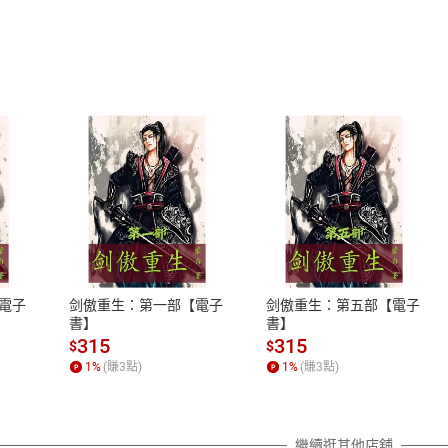
)】 Discover Taoyuan:From City Buzz to Anci
)】 Discover Taoyuan:From City Buzz to Anci
Paying Hits Me Right in the Feels 你需要那個酷東西嗎
 AI Contracts Strip Actors of Control over Thei
g Your Stuff with a Message—Smart or Risky? 暫離
’s in a Name Anyway? 原來是這樣！姓氏裡藏了什麼祕密～？
’s in a Name Anyway? 原來是這樣！姓氏裡藏了什麼祕密～？
t of Making Small Talk 不當冷場王！「閒聊」讓你社交無敵～
ng from 2125: Don’t Let AI Take Over Your Life 來自
式
退換貨規範
us:The Font Everyone Loves to Hate 《阿凡達》用的
s More:A Greener and Better Life 減法生活讓環境與自己更美好
、LINE PAY、AFTEE
本店是否提供消費者保護法七日猶
s More:A Greener and Better Life 減法生活讓環境與自己更美好
之權利，遽消費者保護法及通訊交
 on Something 從某事物中獲利 / Hit the Jackpot 中大獎，走
電子
剑傲重生：第一部【電子
剑傲重生：第五部【電子
除權合理例外情事適用準則，依商
書】
書】
r Guide 助動詞 - 4
質各有不同規定。詳細退換貨說明
315
315
$
$
照各商品說明。
1
%
(賺
3
點)
1
%
(賺
3
點)
詳細說明
繼續逛其他店舖