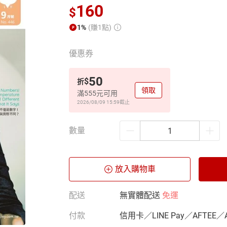
160
$
1%
(賺1點)
優惠券
50
$
折
領取
滿555元可用
2026/08/09 15:59
截止
數量
放入購物車
配送
無實體配送
免運
付款
信用卡／LINE Pay／AFTEE／