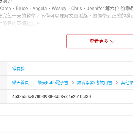
及聽力
ren、Bruce、Angela、Wesley、Chris、Jennife
聽完每一天的教學，不僅可以理解文章脈絡，還能學到正確的發
化讀者的英聽能力。
查看更多
e Right in the Feels
常春藤
嗎？錢包跟大腦都喊痛！
樂天首頁
樂天Kobo電子書
語言學習/考試用書
其他
hy the Temperature Can Feel Different from What It Says
麼體感溫度與實際不同？
4b33a50c-878b-3988-8d58-c61e251bcf30
w what a honeymoon is, but you probably haven’t heard about the
han Beaches and Romance” and see how sweet love can be as you