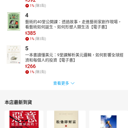
1
%
(賺
3
點)
4
藝術的40堂公開課：透過故事，走進藝術家創作現場，
看藝術如何誕生、如何形塑人類生活【電子書】
385
$
1
%
(賺
3
點)
5
一本書讀懂美元：9堂課解析美元邏輯，如何影響全球經
濟和每個人的投資【電子書】
266
$
1
%
(賺
2
點)
查看更多
本店最新到貨