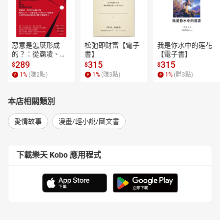
惡意是怎麼形成
松弛即财富【電子
我是你水中的莲花
的？：從霸凌、劈
書】
【電子書】
腿到仇恨言論，歷
289
315
315
$
$
$
時15年、全球超過
1
%
(賺
2
點)
1
%
(賺
3
點)
1
%
(賺
3
點)
250萬筆研究數
據，心理學家教你
揪出身邊有問題的
本店相關類別
人！【電子書】
愛情故事
漫畫/輕小說/圖文書
下載樂天 Kobo 應用程式