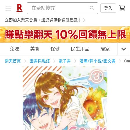
登入
立即加入樂天會員，讓您邊購物邊賺點數！
購物網分類
免運
美食
保健
民生用品
居家
3C
樂天首頁
圖書與雜誌
電子書
漫畫/輕小說/圖文書
Ca
天天免運
美食蛋糕
養生保健
民生用品
居家生活
3C家電
運動休閒
親子玩具
女裝
男裝
化妝保養
情趣用品