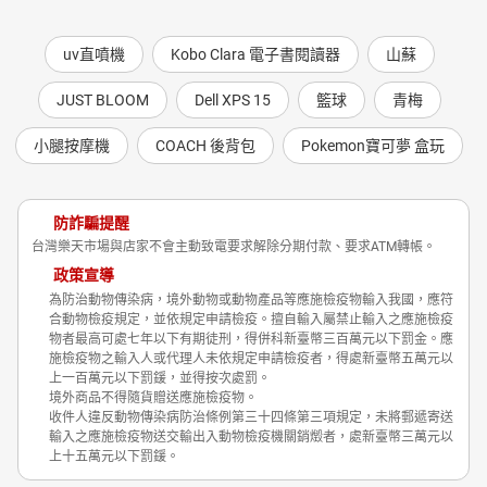
uv直噴機
Kobo Clara 電子書閱讀器
山蘇
JUST BLOOM
Dell XPS 15
籃球
青梅
小腿按摩機
COACH 後背包
Pokemon寶可夢 盒玩
防詐騙提醒
台灣樂天市場與店家不會主動致電要求解除分期付款、要求ATM轉帳。
政策宣導
為防治動物傳染病，境外動物或動物產品等應施檢疫物輸入我國，應符
合動物檢疫規定，並依規定申請檢疫。擅自輸入屬禁止輸入之應施檢疫
物者最高可處七年以下有期徒刑，得併科新臺幣三百萬元以下罰金。應
施檢疫物之輸入人或代理人未依規定申請檢疫者，得處新臺幣五萬元以
上一百萬元以下罰鍰，並得按次處罰。
境外商品不得隨貨贈送應施檢疫物。
收件人違反動物傳染病防治條例第三十四條第三項規定，未將郵遞寄送
輸入之應施檢疫物送交輸出入動物檢疫機關銷燬者，處新臺幣三萬元以
上十五萬元以下罰鍰。