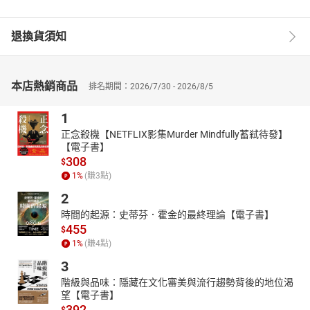
退換貨須知
本店熱銷商品
排名期間：2026/7/30 - 2026/8/5
1
正念殺機【NETFLIX影集Murder Mindfully蓄弒待發】
【電子書】
308
$
1
%
(賺
3
點)
2
時間的起源：史蒂芬．霍金的最終理論【電子書】
455
$
1
%
(賺
4
點)
3
階級與品味：隱藏在文化審美與流行趨勢背後的地位渴
望【電子書】
392
$