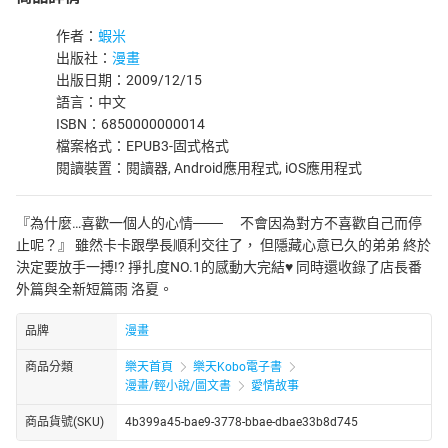
作者：
蝦米
出版社：
漫畫
出版日期：2009/12/15
語言：中文
ISBN：6850000000014
檔案格式：EPUB3-固式格式
閱讀裝置：閱讀器, Android應用程式, iOS應用程式
『為什麼…喜歡一個人的心情─── 不會因為對方不喜歡自己而停
止呢？』 雖然卡卡跟學長順利交往了， 但隱藏心意已久的弟弟 終於
決定要放手一搏!? 掙扎度NO.1的感動大完結♥ 同時還收錄了店長番
外篇與全新短篇雨 洛夏。
品牌
漫畫
商品分類
樂天首頁
樂天Kobo電子書
漫畫/輕小說/圖文書
愛情故事
商品貨號(SKU)
4b399a45-bae9-3778-bbae-dbae33b8d745