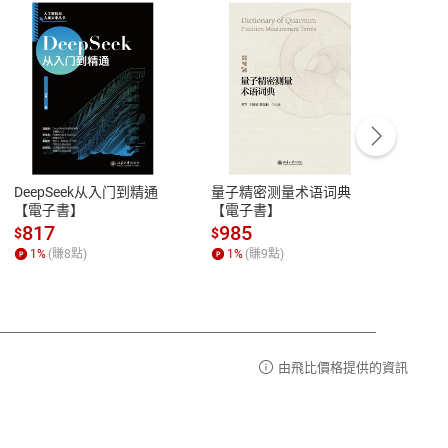
客服資訊
豫期
服務時間：週一到週五 10:00-12:00、
易解
13:00-17:00 (國定假日及例假日休息)
DeepSeek从入门到精通
量子精密测量术语词典
新西
品性
客服電話：0080-1857077
【電子書】
【電子書】
计研
請參
客服信箱：
聯絡店家
817
985
98
$
$
$
1
%
(賺
8
點)
1
%
(賺
9
點)
1
%
由飛比價格提供的資訊