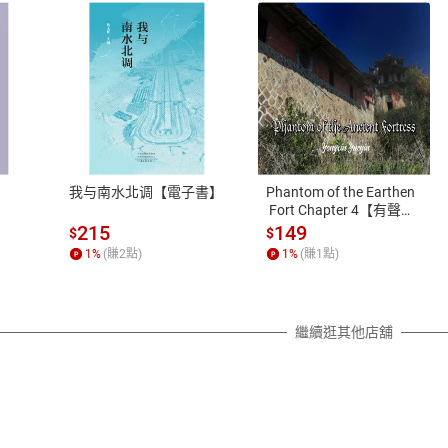
式
退換貨規範
、LINE PAY、AFTEE
本店是否提供消費者保護法七日猶
之權利，遽消費者保護法及通訊交
我与南水北调【電子書】
Phantom of the Earthen
除權合理例外情事適用準則，依商
 Fort Chapter 4【有聲
書】
質各有不同規定。詳細退換貨說明
215
149
$
$
照各商品說明。
1
%
(賺
2
點)
1
%
(賺
1
點)
詳細說明
繼續逛其他店舖