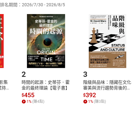
排名期間：2026/7/30 - 2026/8/5
訂購本店鋪之商品即代表知悉本店鋪所銷售之商品為電子書，屬
取電子書，不得請求退貨退款。
品
放入
購物車
登入
帳號
欲取消訂單或辦理退貨時，請登入樂天市場，並於「我的訂單」
Shopping cart
Login
將依您的申請進行審核，待審核通過後將為您辦理退款事宜。
市場須以整筆訂單為單位進行取消/退貨，恕無法以單支商品取消
如何開始使用？
.選擇閱讀載具
Step2.
2
3
X影集
時間的起源：史蒂芬．霍
階級與品味：隱藏在文化
蓄弒待
金的最終理論【電子書】
審美與流行趨勢背後的地
位渴望【電子書】
455
392
$
$
1
%
(賺
4
點)
1
%
(賺
3
點)