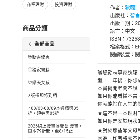
商業理財
投資理財
作者：
狄驤
出版社：
智言
出版日期：201
商品分類
語言：中文
ISBN：73258
全部商品
檔案格式：EP
閱讀裝置：閱讀器
🎯新書優惠
🉐獨家書籍
職場勵志專家狄驤
繼「十年後，你想
💘樂天女孩
本書揭開老闆不說
⚡版權即將到期
如果你能看懂本書
你就能站在人生的
⭐08/03-08/09本週精選85
★這不是一本理財
折，領券再85折
如果你是安於現狀
2026線上漫畫博覽會-漫畫，
★對於那些靠父母
單本79折起，至8/15止
因為，作者將毫不