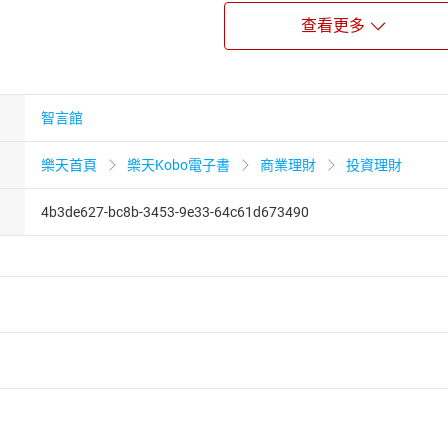
立足之地。
查看更多
於平凡，想在三十歲後出人頭地的年輕人。
一種是活到了三十歲，還只是做著自己不想做，薪水又少得可憐
智言館
人想站在哪裡，會站在哪裡，並不是你當下的選擇，就能夠決定
歲的社會新鮮人，一個個總是抱持著過一天算一天的心態，渾渾噩
樂天首頁
樂天Kobo電子書
商業理財
投資理財
白日夢什麼都想嘗試。
4b3de627-bc8b-3453-9e33-64c61d673490
好幾年的時間，卻還是兩手空空整天埋怨：「這都是命運的安排
的命運，只有改不了的腦袋，那些成功的人不是他們天生比你命
自己，才不會被社會無情淘汰。
麼做才能成功，而是透過39則殘酷的現實忠告，點醒還在舒適圈
，正站在哪個位置上，你只需要知道，每個當下都是決定未來的
決定。
者保護法
第
19
條第
1
項後段
暨
通訊交易解除權合理例外情事適用
供即為完成之線上服務，經消費者事先同意始提供。」 之商品