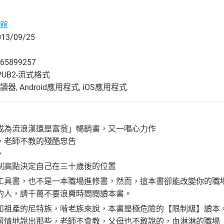
館
3/09/25
65899257
UB2-流式格式
, Android應用程式, iOS應用程式
成為流浪漢還是富翁」暢銷書，又一嘔心力作
，老師不教的殘酷忠告
，
制高點決定自己在三十歲後的位置
工具書，也不是一本職場進修書，然而，這本書卻能改變你的職
的人，請千萬不要浪費時間閱讀本書。
和祖產的尼特族，啃老族來說，本書是極危險的【限制級】讀本
留情地說出那些，老師不會教，父母也不敢說的，血淋淋的職場