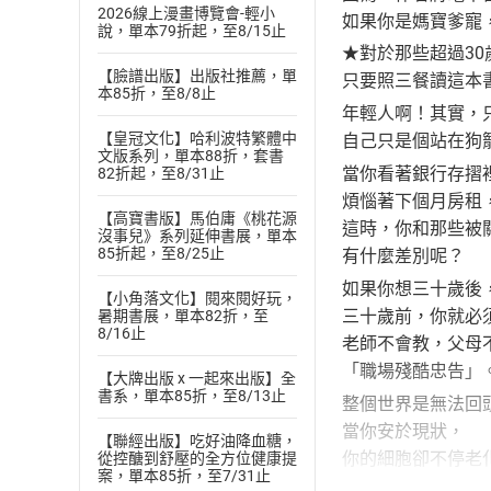
2026線上漫畫博覽會-輕小
如果你是媽寶爹寵
說，單本79折起，至8/15止
★對於那些超過3
【臉譜出版】出版社推薦，單
只要照三餐讀這本
本85折，至8/8止
年輕人啊！其實，
【皇冠文化】哈利波特繁體中
自己只是個站在狗
文版系列，單本88折，套書
當你看著銀行存摺
82折起，至8/31止
煩惱著下個月房租
【高寶書版】馬伯庸《桃花源
這時，你和那些被
沒事兒》系列延伸書展，單本
85折起，至8/25止
有什麼差別呢？
如果你想三十歲後
【小角落文化】閱來閱好玩，
三十歲前，你就必
暑期書展，單本82折，至
8/16止
老師不會教，父母
「職場殘酷忠告」
【大牌出版 x 一起來出版】全
書系，單本85折，至8/13止
整個世界是無法回
當你安於現狀，
【聯經出版】吃好油降血糖，
你的細胞卻不停老
從控醣到舒壓的全方位健康提
案，單本85折，至7/31止
鈔票每秒都在變薄