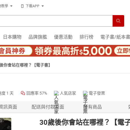
物教學
下載APP
日本購物
品牌旗艦
優惠活動
排行榜
電子書/紙本
歲後你會站在哪裡？【電子書】
速度
1 天
回應率
57%
人氣店家
電子發票
資訊頁面
配送與付款頁面
所有商品
30歲後你會站在哪裡？【電