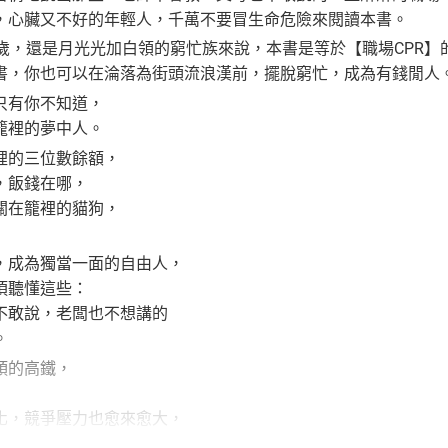
，心臟又不好的年輕人，千萬不要冒生命危險來閱讀本書。
0歲，還是月光光加白領的窮忙族來說，本書是等於【職場CPR】
書，你也可以在淪落為街頭流浪漢前，擺脫窮忙，成為有錢閒人
只有你不知道，
籠裡的夢中人。
裡的三位數餘額，
，飯錢在哪，
關在籠裡的貓狗，
，成為獨當一面的自由人，
須聽懂這些：
不敢說，老闆也不想講的
。
頭的高鐵，
化，競爭壓力也愈來愈大，
，如果你也不跟著成長和進化，