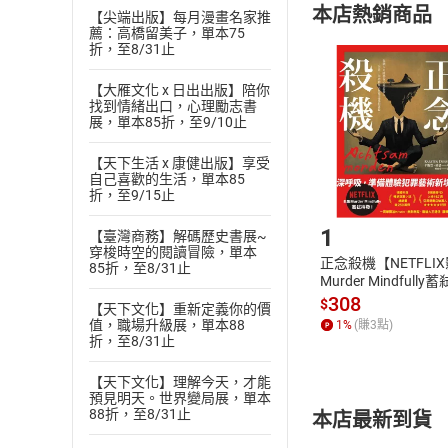
本店熱銷商品
【尖端出版】每月漫畫名家推
(
二
)
消費者
薦：高橋留美子，單本75
且已下載
/
存
折，至8/31止
挑選
商
退貨方式：您
Choose
【大雁文化 x 日出出版】陪你
貨」，本店鋪
找到情緒出口，心理勵志書
展，單本85折，至9/10止
請注意，樂天
購書後，
【天下生活 x 康健出版】享受
自己喜歡的生活，單本85
折，至9/15止
Step1
1
【臺灣商務】解碼歷史書展~
穿梭時空的閱讀冒險，單本
正念殺機【NETFLI
85折，至8/31止
Murder Mindfully
發】【電子書】
308
$
【天下文化】重新定義你的價
值，職場升級展，單本88
1
%
(賺
3
點)
折，至8/31止
【天下文化】理解今天，才能
預見明天。世界變局展，單本
88折，至8/31止
本店最新到貨