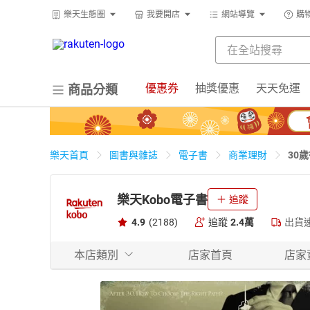
樂天生態圈
我要開店
網站導覽
購
優惠券
抽獎優惠
天天免運
商品分類
30
樂天首頁
圖書與雜誌
電子書
商業理財
樂天Kobo電子書
追蹤
4.9
(2188)
追蹤
2.4萬
出貨
本店類別
店家首頁
店家