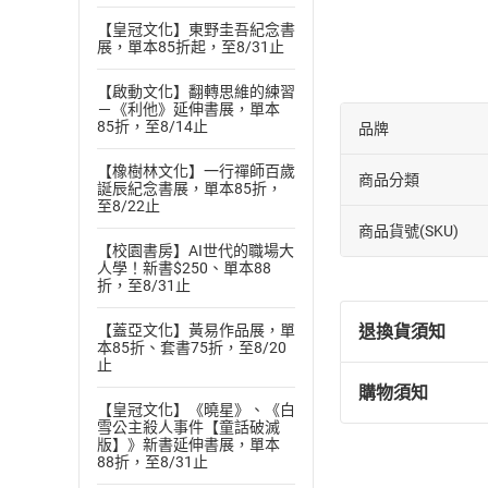
年紀愈大，將愈無
【皇冠文化】東野圭吾紀念書
展，單本85折起，至8/31止
謹將本書獻給不甘
這世上有兩種人，
【啟動文化】翻轉思維的練習
玩樂享受度日。
－《利他》延伸書展，單本
85折，至8/14止
品牌
你必須知道，每個
【橡樹林文化】一行禪師百歲
現在，許多二十多
商品分類
誕辰紀念書展，單本85折，
向和目標，天天做
至8/22止
商品貨號(SKU)
結果就是，浪費了
【校園書房】AI世代的職場大
其實，沒有改不了
人學！新書$250、單本88
折，至8/31止
鐵，只有不斷更新
這本書不會教你怎
退換貨須知
【蓋亞文化】黃易作品展，單
本85折、套書75折，至8/20
不論現在的你幾歲
止
在哪裡？由你自己
購物須知
退換貨規定：
【皇冠文化】《曉星》、《白
雪公主殺人事件【童話破滅
(
一
)
依
消費
版】》新書延伸書展，單本
內容或一經提
88折，至8/31止
購書須知
定。