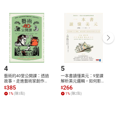
非以有形媒介提供之數位內容，消費者同意若訂購後
付款
方式
完成
訂單
中點選「瀏覽訂單明細」
>
「申請取消訂單
/
退
Payment
Complete
/退貨。
登入帳號，下載書籍後看書
4
5
6
藝術的40堂公開課：透過
一本書讀懂美元：9堂課
本物
故事，走進藝術家創作現
解析美元邏輯，如何影響
說，
場，看藝術如何誕生、如
全球經濟和每個人的投資
來】
385
266
28
$
$
$
何形塑人類生活【電子
【電子書】
1
%
(賺
3
點)
1
%
(賺
2
點)
1
%
書】