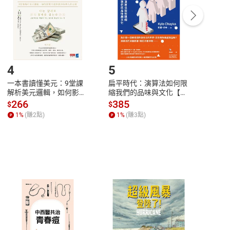
/退貨。
登入帳號，下載書籍後看書
4
5
6
一本書讀懂美元：9堂課
扁平時代：演算法如何限
本物
解析美元邏輯，如何影響
縮我們的品味與文化【電
說，
全球經濟和每個人的投資
子書】
來】
266
385
28
$
$
$
【電子書】
1
%
(賺
2
點)
1
%
(賺
3
點)
1
%