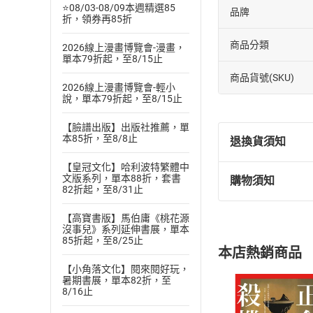
⭐08/03-08/09本週精選85
品牌
折，領券再85折
商品分類
2026線上漫畫博覽會-漫畫，
單本79折起，至8/15止
商品貨號(SKU)
2026線上漫畫博覽會-輕小
說，單本79折起，至8/15止
【臉譜出版】出版社推薦，單
本85折，至8/8止
退換貨須知
【皇冠文化】哈利波特繁體中
文版系列，單本88折，套書
購物須知
退換貨規定：
82折起，至8/31止
(
一
)
依
消費
【高寶書版】馬伯庸《桃花源
內容或一經提
沒事兒》系列延伸書展，單本
購書須知
定。
85折起，至8/25止
本店熱銷商品
(
二
)
消費者
【小角落文化】閱來閱好玩，
且已下載
/
存
暑期書展，單本82折，至
挑選
商
8/16止
退貨方式：您
Choose
貨」，本店鋪