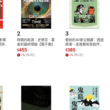
市場須以整筆訂單為單位進行取消/退貨，恕無法以單支商品取消
如何開始使用？
.選擇閱讀載具
Step2.
2
3
X影集
時間的起源：史蒂芬．霍
藝術的40堂公開課：透過
蓄弒待
金的最終理論【電子書】
故事，走進藝術家創作現
場，看藝術如何誕生、如
455
385
$
$
何形塑人類生活【電子
1
%
(賺
4
點)
1
%
(賺
3
點)
書】