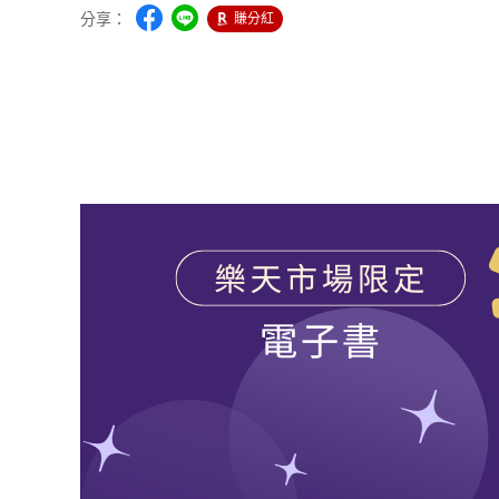
分享：
賺分紅