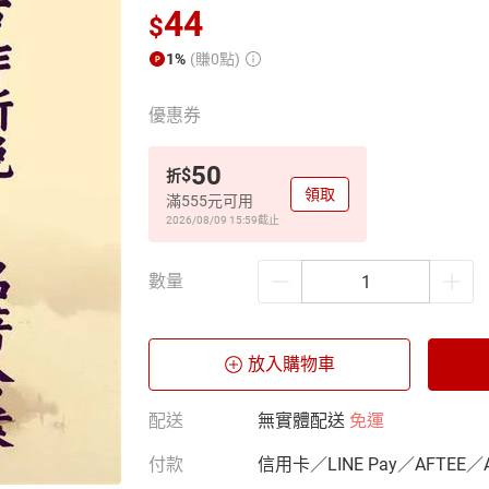
44
$
1%
(賺0點)
優惠券
50
$
折
領取
滿555元可用
2026/08/09 15:59
截止
數量
放入購物車
配送
無實體配送
免運
付款
信用卡／LINE Pay／AFTEE／