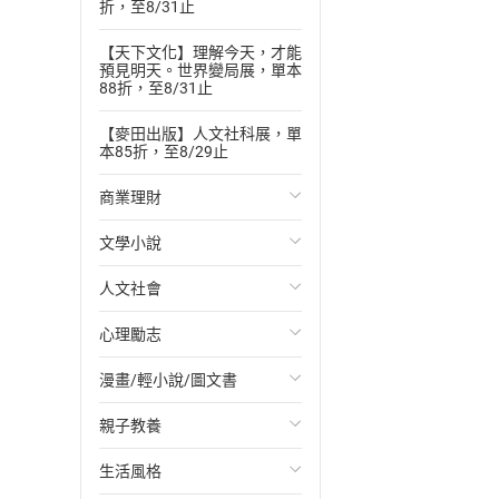
折，至8/31止
【天下文化】理解今天，才能
預見明天。世界變局展，單本
88折，至8/31止
【麥田出版】人文社科展，單
本85折，至8/29止
商業理財
文學小說
投資理財
人文社會
經濟/趨勢
歐美文學
心理勵志
財務/金融
日本文學
國際關係
漫畫/輕小說/圖文書
管理/領導
韓國文學
政治
心靈成長/情緒
親子教養
職場工作術
華文文學
社會科學
人際關係
輕小說
生活風格
成功法
經典文學
台灣/中國歷史
兩性關係
奇幻/科幻
教育現場