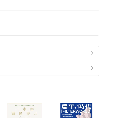
準則
第
2
條第
5
款之規定，「非以有形媒介提供之數位
，不適用消保法第
19
條第
1
項七日內無條件退貨之規
非以有形媒介提供之數位內容，消費者同意若訂購後
付款
方式
完成
訂單
中點選「瀏覽訂單明細」
>
「申請取消訂單
/
退
Payment
Complete