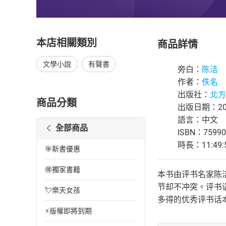
本店相關類別
商品詳情
文學小說
有聲書
旁白：
陈洁
作者：
佚名
出版社：
北方
商品分類
出版日期：202
語言：中文
全部商品
ISBN：75990
時長：11:49:
🎯新書優惠
🉐獨家書籍
本书由评书名家陈
节却不冲突。评书
💘樂天女孩
多得的优秀评书话
⚡版權即將到期