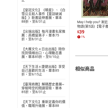
止
付款方
【皇冠文化】《曉星》、《白
ATM轉帳、信用卡
雪公主殺人事件【童話破滅
版】》新書延伸書展，單本
88折，至8/31止
May I help you? 
物語(第5話)【電子
39
【尖端出版】每月漫畫名家推
$
薦：高橋留美子，單本75
1
%
折，至8/31止
【大雁文化 x 日出出版】陪你
找到情緒出口，心理勵志書
展，單本85折，至9/10止
【天下生活 x 康健出版】享受
相似商品
自己喜歡的生活，單本85
折，至9/15止
【臺灣商務】解碼歷史書展~
穿梭時空的閱讀冒險，單本
85折，至8/31止
【天下文化】重新定義你的價
值，職場升級展，單本88