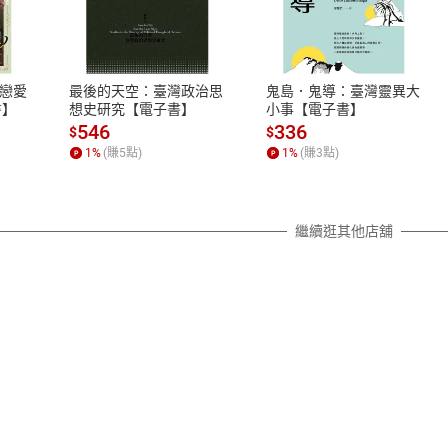
式
退換貨規範
、LINE PAY、AFTEE
本店是否提供消費者保護法七日猶
之權利，遽消費者保護法及通訊交
漸近戀愛
最後的天空：臺灣政治思
鬼島．鬼導：臺灣靈異大
除權合理例外情事適用準則，依商
書】
想史研究【電子書】
小事【電子書】
質各有不同規定。詳細退換貨說明
546
336
$
$
照各商品說明。
1
%
(賺
5
點)
1
%
(賺
3
點)
詳細說明
繼續逛其他店舖