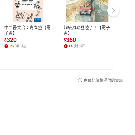
客服資訊
豫期
服務時間：週一到週五 10:00-12:00、
易解
13:00-17:00 (國定假日及例假日休息)
中西醫共治：青春痘【電
超級風暴登陸了！【電子
細胞
品性
客服電話：0080-1857077
子書】
書】
子痛
請參
客服信箱：
聯絡店家
320
360
36
$
$
$
1
%
(賺
3
點)
1
%
(賺
3
點)
1
%
由飛比價格提供的資訊