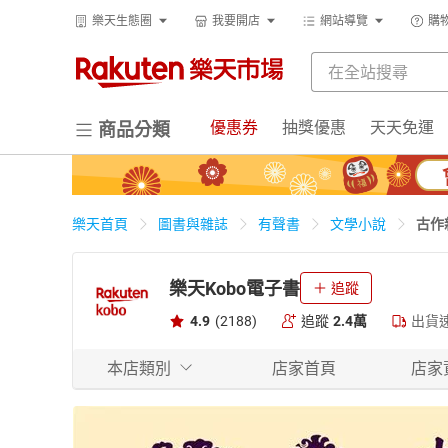
樂天生態圈
我要開店
網站導覽
購
優惠券
抽獎優惠
天天免運
商品分類
古作
樂天首頁
圖書與雜誌
有聲書
文學小說
樂天Kobo電子書
追蹤
4.9
(2188)
追蹤
2.4萬
出貨
本店類別
店家首頁
店家