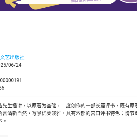
文艺出版社
5/06/24
00000191
56
洁先生播讲，以原著为基础，二度创作的一部长篇评书，既有原
语言清新自然，写景优美淡雅，具有浓郁的营口评书特色；情节
本。