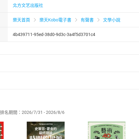
北方文艺出版社
樂天首頁
樂天Kobo電子書
有聲書
文學小說
4b439711-95ed-38d0-9d3c-3a4f5d3701c4
者保護法
第
19
條第
1
項後段
暨
通訊交易解除權合理例外情事適用
供即為完成之線上服務，經消費者事先同意始提供。」 之商品
排名期間：2026/7/31 - 2026/8/6
訂購本店鋪之商品即代表知悉本店鋪所銷售之商品為電子書，屬
取電子書，不得請求退貨退款。
品
放入
購物車
登入
帳號
欲取消訂單或辦理退貨時，請登入樂天市場，並於「我的訂單」
Shopping cart
Login
將依您的申請進行審核，待審核通過後將為您辦理退款事宜。