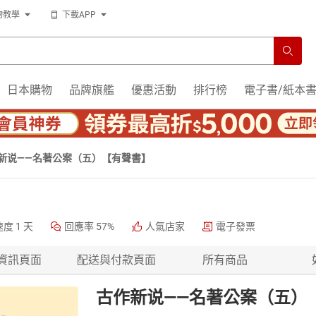
物教學
下載APP
日本購物
品牌旗艦
優惠活動
排行榜
電子書/紙本
新说——名著公案（五）【有聲書】
速度
1 天
回應率
57%
人氣店家
電子發票
資訊頁面
配送與付款頁面
所有商品
古作新说——名著公案（五）