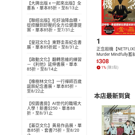
【大牌出版 x 一起來出版】全
請注意，樂天
書系，單本85折，至8/13止
購書後，
【聯經出版】吃好油降血糖，
從控醣到舒壓的全方位健康提
Step1
案，單本85折，至7/31止
1
【皇冠文化】東野圭吾紀念書
展，單本85折起，至8/31止
正念殺機【NETFLI
Murder Mindfully
【啟動文化】翻轉思維的練習
發】【電子書】
308
$
－《利他》延伸書展，單本
1
%
(賺
3
點)
85折，至8/14止
【橡樹林文化】一行禪師百歲
誕辰紀念書展，單本85折，
至8/22止
本店最新到貨
【校園書房】AI世代的職場大
人學！新書$250、單本88
折，至8/31止
【蓋亞文化】黃易作品展，單
本85折、套書75折，至8/20