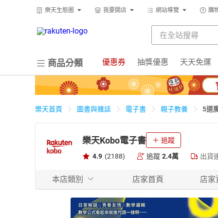
樂天生態圈
我要開店
網站導覽
購
優惠券
抽獎優惠
天天免運
商品分類
5道
樂天首頁
圖書與雜誌
電子書
親子教養
樂天Kobo電子書
追蹤
4.9
(2188)
追蹤
2.4萬
出貨
本店類別
店家首頁
店家