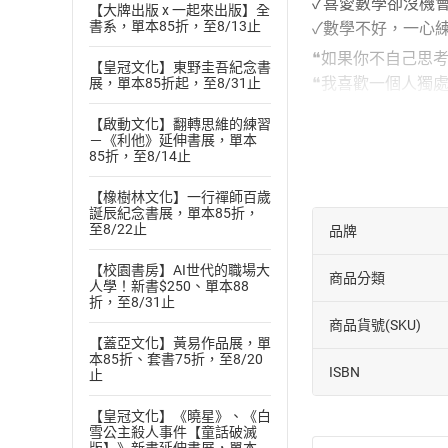
✓喜愛數學卻沒機
【大牌出版 x 一起來出版】全
書系，單本85折，至8/13止
✓數學不好，一心
❝如果你不自己思
【皇冠文化】東野圭吾紀念書
❝我喜歡一個人獨
展，單本85折起，至8/31止
❝我很討厭念書，
【啟動文化】翻轉思維的練習
❝因為我晚上一個
－《利他》延伸書展，單本
85折，至8/14止
❝根本不必進行這
●謎團就在日常中
【橡樹林文化】一行禪師百歲
誕辰紀念書展，單本85折，
1〈事件÷高湯＝名
至8/22止
品牌
班上的小吃攤位要
劇？
【校園書房】AI世代的職場大
商品分類
人學！新書$250、單本88
2〈被偷走的零〉
折，至8/31止
收銀臺前的店員飛
商品貨號(SKU)
【蓋亞文化】黃易作品展，單
3〈繭居族姊姊的
本85折、套書75折，至8/20
ISBN
止
是誰對班上的人氣
「程式發生奇怪的動
【皇冠文化】《曉星》、《白
4〈交給蘇菲吧！
雪公主殺人事件【童話破滅