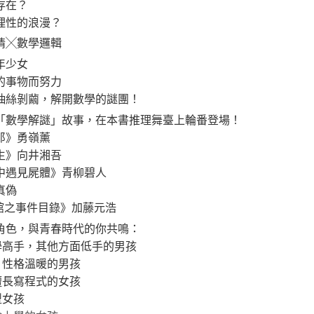
存在？
理性的浪漫？
情╳數學邏輯
年少女
的事物而努力
抽絲剝繭，解開數學的謎團！
「數學解謎」故事，在本書推理舞臺上輪番登場！
郎》勇嶺薰
生》向井湘吾
中遇見屍體》青柳碧人
真偽
博物館之事件目錄》加藤元浩
角色，與青春時代的你共鳴：
學高手，其他方面低手的男孩
，性格溫暖的男孩
擅長寫程式的女孩
型女孩