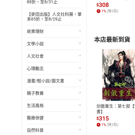
88折，至8/31止
發】【電子書】
308
$
1
%
(賺
3
點)
【麥田出版】人文社科展，單
本85折，至8/29止
商業理財
本店最新到貨
文學小說
投資理財
人文社會
經濟/趨勢
歐美文學
心理勵志
財務/金融
日本文學
國際關係
漫畫/輕小說/圖文書
管理/領導
韓國文學
政治
心靈成長/情緒
付款方
親子教養
職場工作術
華文文學
社會科學
人際關係
輕小說
ATM轉帳、信用卡
生活風格
成功法
經典文學
台灣/中國歷史
兩性關係
奇幻/科幻
教育現場
剑傲重生：第七部【
書】
315
醫療保健
行銷/廣告
成長/家庭生活小說
日/韓歷史
心理學
愛情故事
兒童文學/故事
飲食/食譜
$
1
%
(賺
3
點)
自然科普
傳記
懸疑/推理小說
其他歷史/史學
職場/社會寫實
兒童科普/學習
健身/美顏
健康/養生