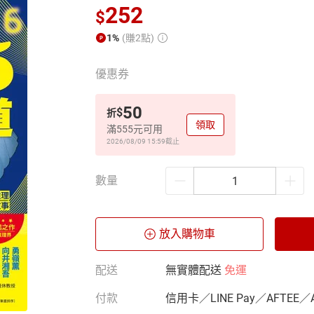
252
$
1%
(賺2點)
優惠券
50
$
折
領取
滿555元可用
2026/08/09 15:59
截止
數量
放入購物車
配送
無實體配送
免運
付款
信用卡／LINE Pay／AFTEE／