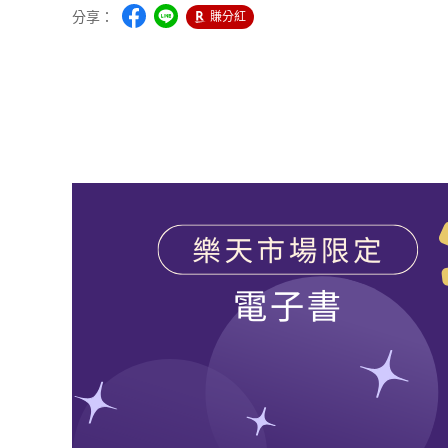
分享：
賺分紅