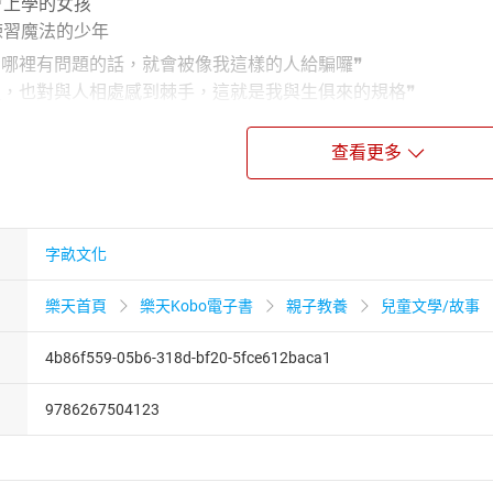
會上學的女孩
練習魔法的少年
考哪裡有問題的話，就會被像我這樣的人給騙囉❞
處，也對與人相處感到棘手，這就是我與生俱來的規格❞
特別是數學，我不懂為什麼要被迫學那種東西❞
人在房間研究數學，父母知道後很生氣，把房間裡溫暖的衣服和棉
查看更多
些麻煩的數學計算，只要知道魔法咒語，就能解開宇宙的奧祕❞
，看透眞相的是名為數學的魔法──
偵探登場〉
字畝文化
賣關東煮，料理研究社社長細心的備料後靜置，信心滿滿的等待
樂天首頁
樂天Kobo電子書
親子教養
兒童文學/故事
速的撥著算盤結帳；數學練習本上的算式，全寫上國字？？？這
4b86f559-05b6-318d-bf20-5fce612baca1
演算法推理〉
9786267504123
女孩下了詛咒？足不出戶的姊姊能夠看穿謎底嗎？
作就叫做bug。人類的思考也是一種程式。 ⋯⋯其中以戀愛感情
〉