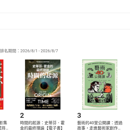
女孩，展開一段跨越時空的友誼。
數字很有趣喔⋯⋯把它分為前三位和後三位，並相加之後，就會變成9
者保護法
第
19
條第
1
項後段
暨
通訊交易解除權合理例外情事適用
年，幫助朋友解救被誣陷的父親，走私貨物的詭計是什麼呢？
供即為完成之線上服務，經消費者事先同意始提供。」 之商品
排名期間：2026/8/1 - 2026/8/7
訂購本店鋪之商品即代表知悉本店鋪所銷售之商品為電子書，屬
取電子書，不得請求退貨退款。
品
放入
購物車
登入
帳號
欲取消訂單或辦理退貨時，請登入樂天市場，並於「我的訂單」
Shopping cart
Login
將依您的申請進行審核，待審核通過後將為您辦理退款事宜。
市場須以整筆訂單為單位進行取消/退貨，恕無法以單支商品取消
如何開始使用？
.選擇閱讀載具
Step2.
2
3
X影集
時間的起源：史蒂芬．霍
藝術的40堂公開課：透過
蓄弒待
金的最終理論【電子書】
故事，走進藝術家創作現