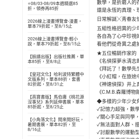
數學，是折磨人的
⭐08/03-08/09本週精選85
折，領券再85折
還是永恆的真理、
日常解謎╳靑春友
2026線上漫畫博覽會-漫畫，
單本79折起，至8/15止
五組性格迥異的少
各自為了心中珍視
2026線上漫畫博覽會-輕小
看他們從奇異之處
說，單本79折起，至8/15止
★五位暢銷作家的
【臉譜出版】出版社推薦，單
《名偵探夢水清志
本85折，至8/8止
《拜託了！數學先
【皇冠文化】哈利波特繁體中
《小紅帽，在旅途
文版系列，單本88折，套書
《神速偵探》井上
82折起，至8/31止
《C.M.B.森羅
【高寶書版】馬伯庸《桃花源
◆多樣的少年少女
沒事兒》系列延伸書展，單本
85折起，至8/25止
✓記憶力超強，數
✓關心手足與同學
【小角落文化】閱來閱好玩，
✓無法面對人群、
暑期書展，單本82折，至
8/16止
✓討厭數學的運動