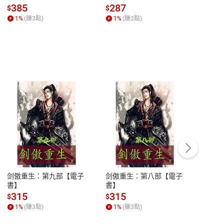
子書】
來】【電子書】
秘密
385
287
24
$
$
$
一本
1
%
(賺
3
點)
1
%
(賺
2
點)
1
%
客服資訊
豫期
服務時間：週一到週五 10:00-12:00、
易解
13:00-17:00 (國定假日及例假日休息)
剑傲重生：第九部【電子
剑傲重生：第八部【電子
潜水史
品性
客服電話：0080-1857077
書】
書】
andari
al) Sc
請參
客服信箱：
聯絡店家
315
315
13
$
$
$
r【電
1
%
(賺
3
點)
1
%
(賺
3
點)
1
%