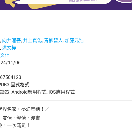
,
向井湘吾
,
井上真偽
,
青柳碧人
,
加藤元浩
,
洪文樺
文化
4/11/06
67504123
UB3-固式格式
, Android應用程式, iOS應用程式
學界名家，夢幻集結！／
．友情．親情．漫畫
趣，一次滿足！