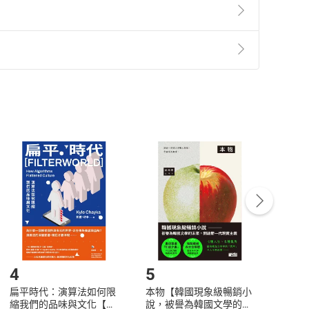
99⋯⋯如果拆分成14、28、57，再相加的話，就會
準則
第
2
條第
5
款之規定，「非以有形媒介提供之數位
，不適用消保法第
19
條第
1
項七日內無條件退貨之規
非以有形媒介提供之數位內容，消費者同意若訂購後
付款
方式
完成
訂單
中點選「瀏覽訂單明細」
>
「申請取消訂單
/
退
Payment
Complete
/退貨。
登入帳號，下載書籍後看書
4
5
6
扁平時代：演算法如何限
本物【韓國現象級暢銷小
蛋白
縮我們的品味與文化【電
說，被譽為韓國文學的未
版）─