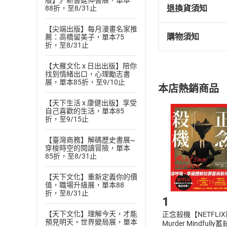
版】》新書延伸書展，單本
法國與日本兩地的
退換貨須知
88折，至8/31止
「142857這個
【尖端出版】每月漫畫名家推
變成99。」
購物須知
薦：高橋留美子，單本75
退換貨規定：
5〈魔法之眼〉
折，至8/31止
(
一
)
依
消費
熱衷學習魔法的少
【大雁文化 x 日出出版】陪你
內容或一經提
找到情緒出口，心理勵志書
購書須知
定。
展，單本85折，至9/10止
本店熱銷商品
(
二
)
消費者
【天下生活 x 康健出版】享受
且已下載
/
存
挑選
商
自己喜歡的生活，單本85
退貨方式：您
折，至9/15止
Choose
貨」，本店鋪
【臺灣商務】解碼歷史書展~
請注意，樂天
穿梭時空的閱讀冒險，單本
購書後，
85折，至8/31止
【天下文化】重新定義你的價
Step1
值，職場升級展，單本88
折，至8/31止
1
【天下文化】理解今天，才能
正念殺機【NETFLI
預見明天。世界變局展，單本
Murder Mindfully