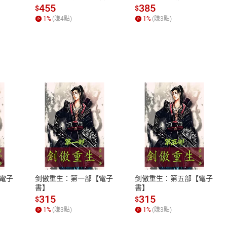
場，看藝術如何誕生、如
455
385
$
$
何形塑人類生活【電子
1
%
(賺
4
點)
1
%
(賺
3
點)
書】
式
退換貨規範
、LINE PAY、AFTEE
本店是否提供消費者保護法七日猶
之權利，遽消費者保護法及通訊交
電子
剑傲重生：第一部【電子
剑傲重生：第五部【電子
除權合理例外情事適用準則，依商
書】
書】
質各有不同規定。詳細退換貨說明
315
315
$
$
照各商品說明。
1
%
(賺
3
點)
1
%
(賺
3
點)
詳細說明