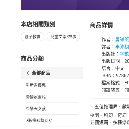
本店相關類別
商品詳情
親子教養
兒童文學/故事
作者：
勇嶺薰
譯者：
李沛栩
出版社：
字畝
商品分類
出版日期：202
語言：中文
全部商品
ISBN：97862
檔案格式：EP
🎯新書優惠
閱讀裝置：閱讀器
🉐獨家書籍
＼五位推理界．數
💘樂天女孩
校園．科幻．奇幻
⚡版權即將到期
五個短篇，多種樂