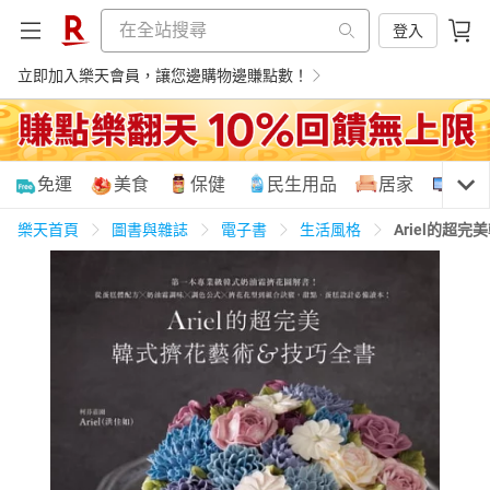
登入
立即加入樂天會員，讓您邊購物邊賺點數！
購物網分類
免運
美食
保健
民生用品
居家
3C
樂天首頁
圖書與雜誌
電子書
生活風格
Ariel的超
天天免運
美食蛋糕
養生保健
民生用品
居家生活
3C家電
運動休閒
親子玩具
女裝
男裝
化妝保養
情趣用品