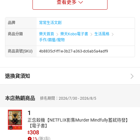
查看更多
地的韓式擠花之後，則打破以往的擠花手法，讓每一朵霜花都能呈
現最自然和擬真的樣貌，更組合出令人驚嘆不已、宛如藝術品般的
絕美蛋糕。
品牌
常常生活文創
Ariel強調擠花很講求力道，從原先的小小花心，到後來一瓣瓣
的花瓣，每一種花種的力道和角度都不同。本書不僅有超過800張的
商品分類
樂天首頁
樂天Kobo電子書
生活風格
詳細步驟圖，並附上清楚的解說圖示，貼心提示學習擠花最容易犯
手作/園藝/寵物
的錯誤和技巧。另外，調色和配色也是非常重要的一環，只要掌握
商品貨號(SKU)
4b8835cf-ff1e-3b27-a363-dc6ab5a4adf9
住基本的調色原則，就可以開始玩出各式各樣的色彩，享受配色的
樂趣。除了擠花技巧和各種花型組合之外，Ariel還要教你多種創意
蛋糕，從調味、抹面、淋面技巧到造型，步驟不但簡單，還可以運
用在各式的甜點上，讓你也能做出專業級的裝飾蛋糕、甜點。
退換貨須知
◎不用韓國白奶油，也可以打出超白又薄透的奶油霜
很多人以為，唯有韓國白奶油才能做出薄又透亮的感覺，其實
不然。本書就要告訴你不用仰賴韓國進口，也不用擔心氣候因素影
本店熱銷商品
排名期間：2026/7/30 - 2026/8/5
響供貨，使用在台灣就買得到的奶油，例如，法國藍絲可奶油，就
可以將奶油打得既白又透，同時省下許多費用。還教你調出焦糖、
1
檸檬等口味的奶油霜，變化不同口感。
正念殺機【NETFLIX影集Murder Mindfully蓄弒待發】
◎關鍵色彩學！調出令人驚豔、優雅脫俗的風格配色
【電子書】
色彩往往是決定作品風格最大的關鍵，若是無法掌握調色與配
308
$
色，便很難做出具美感的作品。在Ariel多年的教學經驗之中，有感
1
%
(賺
3
點)