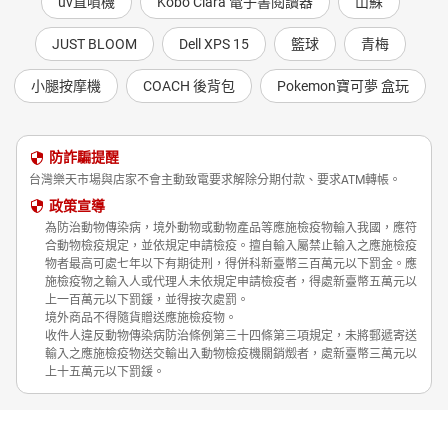
uv直噴機
Kobo Clara 電子書閱讀器
山蘇
JUST BLOOM
Dell XPS 15
籃球
青梅
小腿按摩機
COACH 後背包
Pokemon寶可夢 盒玩
防詐騙提醒
台灣樂天市場與店家不會主動致電要求解除分期付款、要求ATM轉帳。
政策宣導
為防治動物傳染病，境外動物或動物產品等應施檢疫物輸入我國，應符
合動物檢疫規定，並依規定申請檢疫。擅自輸入屬禁止輸入之應施檢疫
物者最高可處七年以下有期徒刑，得併科新臺幣三百萬元以下罰金。應
施檢疫物之輸入人或代理人未依規定申請檢疫者，得處新臺幣五萬元以
上一百萬元以下罰鍰，並得按次處罰。
境外商品不得隨貨贈送應施檢疫物。
收件人違反動物傳染病防治條例第三十四條第三項規定，未將郵遞寄送
輸入之應施檢疫物送交輸出入動物檢疫機關銷燬者，處新臺幣三萬元以
上十五萬元以下罰鍰。