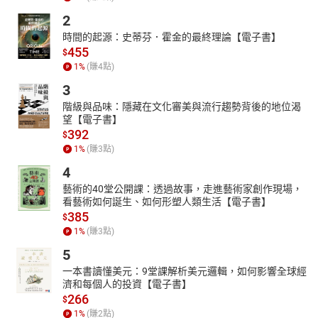
於色彩的運用技巧重於擠花與組合方法之上，所以，在本書裡以淺
2
顯易懂的方式，教你按照特定的比例，不用辛苦比照色階，就能一
時間的起源：史蒂芬．霍金的最終理論【電子書】
步步調出絕不會出錯又令人驚豔的色彩，即使是陪襯的葉子調色也
455
$
有獨門技巧。
1
%
(賺
4
點)
◎從初學者、甜點師到蛋糕設計師的最佳學習指
3
除了以擠花做為蛋糕裝飾、組合之外，Ariel對於其它的蛋糕裝
階級與品味：隱藏在文化審美與流行趨勢背後的地位渴
飾技法也甚有研究。她不藏私地公開從抹面到淋面的小技巧，除了
望【電子書】
運用在真花結合蛋糕、2D玫瑰擠花、巧克力幾何切片蛋糕、獨角獸
392
$
蛋糕等，也能夠延伸應用在其它甜點或蛋糕上。是有志成為甜點師
1
%
(賺
3
點)
或蛋糕設計師的最佳學習參考書。
4
在擠花的世界裡得以慢下來的Ariel說，「你要先學會做自己喜
歡的事，感動自己、成就自己。你要去為自己而感動，有一天才有
藝術的40堂公開課：透過故事，走進藝術家創作現場，
看藝術如何誕生、如何形塑人類生活【電子書】
辦法感動他人。」希望這本書能夠帶給你除了技巧之外，讓你開始
385
$
重視生活，提升你對配色的美感和概念。
1
%
(賺
3
點)
5
一本書讀懂美元：9堂課解析美元邏輯，如何影響全球經
濟和每個人的投資【電子書】
266
$
1
%
(賺
2
點)