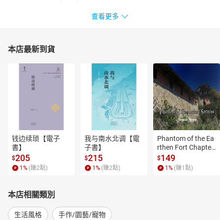
查看更多
本店最新到貨
钱边续琐【電子
我与南水北调【電
Phantom of the Ea
書】
子書】
rthen Fort Chapter
 4【有聲書】
205
215
149
$
$
$
1
%
(賺
2
點)
1
%
(賺
2
點)
1
%
(賺
1
點)
本店相關類別
生活風格
手作/園藝/寵物