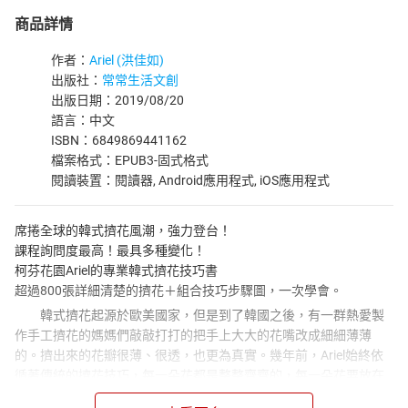
商品詳情
作者：
Ariel (洪佳如)
出版社：
常常生活文創
出版日期：2019/08/20
語言：中文
ISBN：6849869441162
檔案格式：EPUB3-固式格式
閱讀裝置：閱讀器, Android應用程式, iOS應用程式
席捲全球的韓式擠花風潮，強力登台！
課程詢問度最高！最具多種變化！
柯芬花園Ariel的專業韓式擠花技巧書
超過800張詳細清楚的擠花＋組合技巧步驟圖，一次學會。
韓式擠花起源於歐美國家，但是到了韓國之後，有一群熱愛製
作手工擠花的媽媽們敲敲打打的把手上大大的花嘴改成細細薄薄
的。擠出來的花瓣很薄、很透，也更為真實。幾年前，Ariel始終依
循著傳統的擠花技巧，每一朵花都是整整齊齊的，每一朵花要放在
什麼位置、什麼角度，都是經過計算過的。在多次前往韓國學習道