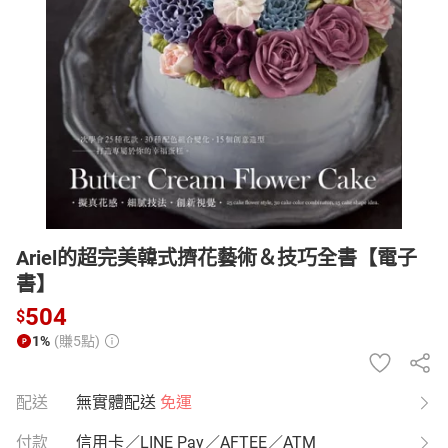
日本購物
電子/紙本書
HOT
Ariel的超完美韓式擠花藝術＆技巧全書【電子
書】
504
$
1%
(賺5點)
配送
無實體配送
免運
付款
信用卡／LINE Pay／AFTEE／ATM