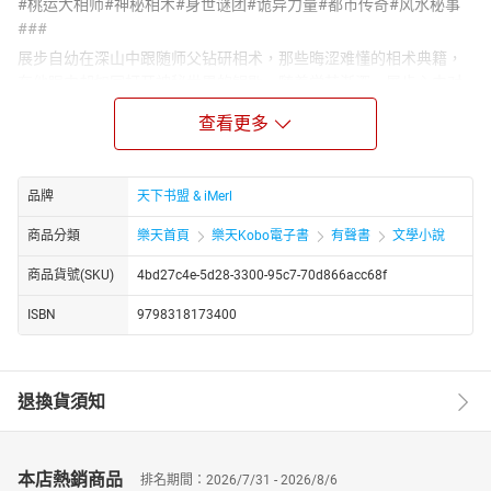
#桃运大相师#神秘相术#身世谜团#诡异力量#都市传奇#风水秘事
###
展步自幼在深山中跟随师父钻研相术，那些晦涩难懂的相术典籍，
在他眼中却如同打开神秘世界的钥匙。随着学艺渐深，展步心中对
外面世界的渴望愈发强烈，最终他毅然辞别师父，一头扎进了那繁
查看更多
华又充满未知的都市。
下山后的展步，凭借着自身独特的相术手段，在都市的舞台上大放
异彩。他时而为商界大佬指点迷津，助其事业蒸蒸日上；时而又为
品牌
天下书盟 & iMerl
普通百姓排忧解难，化解生活中的种种危机。一次次的成功，让他
在相术界声名鹊起，创下了属于自己的辉煌业绩。
商品分類
樂天首頁
樂天Kobo電子書
有聲書
文學小說
可随着他在江湖中越走越深，一些隐藏在背后的端倪也逐渐浮出水
商品貨號(SKU)
4bd27c4e-5d28-3300-95c7-70d866acc68f
面。在槐陵，一股神秘而邪恶的力量悄然作妖，竟让风水界如泰山
北斗般的四位大师三死一疯，现场那诡异的蓝色符箓更是让人毛骨
ISBN
9798318173400
悚然，这背后究竟隐藏着怎样的阴谋？而更让展步困惑不已的是自
己的身世，他偶然得知父亲曾是叱咤风云的人物，可为何自己多年
来却对父亲毫无消息？越是接近那个最终的谜底，展步就越发觉
退換貨須知
得，在这片神秘而广袤的华夏大地上，似乎隐藏着无数可怕而又令
人着迷的存在……
https://youtube.com/@tianxiagushi?si=ZstiltPoiwO0g4fT
本店熱銷商品
排名期間：2026/7/31 - 2026/8/6
http://www.youtube.com/channel/UC2yhCURng4uUj_phEqZwKig/