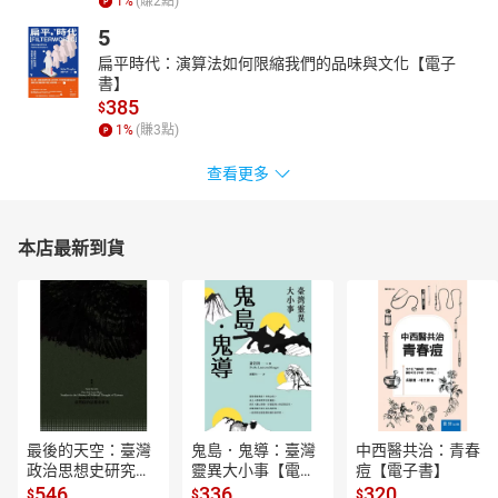
1
%
(賺
2
點)
5
扁平時代：演算法如何限縮我們的品味與文化【電子
書】
385
$
1
%
(賺
3
點)
查看更多
本店最新到貨
最後的天空：臺灣
鬼島．鬼導：臺灣
中西醫共治：青春
政治思想史研究
靈異大小事【電子
痘【電子書】
【電子書】
書】
546
336
320
$
$
$