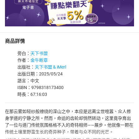
商品詳情
旁白：
天下书盟
作者：
金牛断章
出版社：
天下书盟 & iMerl
出版日期：2025/05/24
語言：中文
ISBN：9798318173400
時長：67:16:03
在那云雾如轻纱般缭绕的深山之中，本应是远离尘世喧嚣、众人修
身学道的宁静之所。然而，命运的齿轮却悄然转动，这里竟孕育出
了一位与道门传统氛围格格不入的奇特相师——展步。他就像一颗在
传统土壤里野蛮生长的奇异种子，带着与众不同的光芒。