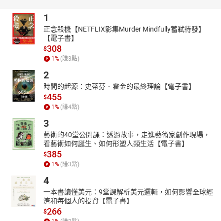
1
正念殺機【NETFLIX影集Murder Mindfully蓄弒待發】
【電子書】
308
$
1
%
(賺
3
點)
2
時間的起源：史蒂芬．霍金的最終理論【電子書】
455
$
1
%
(賺
4
點)
3
藝術的40堂公開課：透過故事，走進藝術家創作現場，
看藝術如何誕生、如何形塑人類生活【電子書】
385
$
1
%
(賺
3
點)
4
一本書讀懂美元：9堂課解析美元邏輯，如何影響全球經
濟和每個人的投資【電子書】
266
$