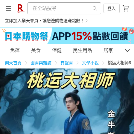
登入
立即加入樂天會員，讓您邊購物邊賺點數！
購物網分類
免運
美食
保健
民生用品
居家
3C
樂天首頁
圖書與雜誌
有聲書
文學小說
桃运大相师5
天天免運
美食蛋糕
養生保健
民生用品
居家生活
3C家電
運動休閒
親子玩具
女裝
男裝
化妝保養
情趣用品