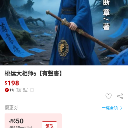
日本購物
電子/紙本書
HOT
桃运大相师5【有聲書】
198
$
1%
(賺1點)
優惠券
一鍵全領
50
$
折
領取
滿555元可用