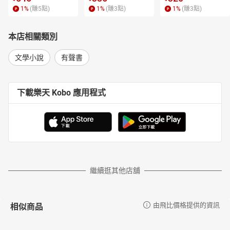
1
%
(賺
5
點)
1
%
(賺
3
點)
1
%
(賺
3
點)
本店相關類別
文學小說
有聲書
下載樂天 Kobo 應用程式
繼續逛其他店舖
相似商品
由飛比價格提供的資訊