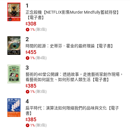
1
正念殺機【NETFLIX影集Murder Mindfully蓄弒待發】
【電子書】
308
$
1
%
(賺
3
點)
2
時間的起源：史蒂芬．霍金的最終理論【電子書】
455
$
1
%
(賺
4
點)
3
藝術的40堂公開課：透過故事，走進藝術家創作現場，
看藝術如何誕生、如何形塑人類生活【電子書】
385
$
1
%
(賺
3
點)
4
扁平時代：演算法如何限縮我們的品味與文化【電子
書】
385
$
1
%
(賺
3
點)