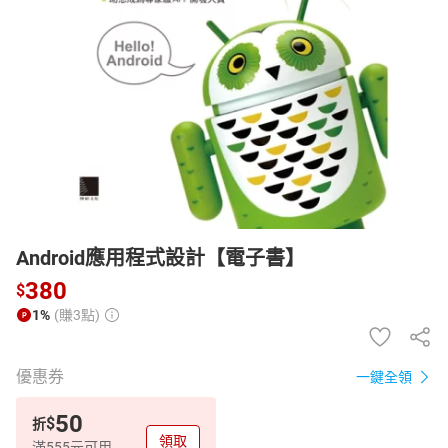
日本購物
電子/紙本書
HOT
Android應用程式設計【電子書】
380
$
1%
(賺3點)
優惠券
一鍵全領
50
$
折
領取
滿555元可用