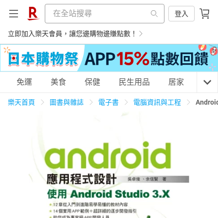
登入
立即加入樂天會員，讓您邊購物邊賺點數！
購物網分類
免運
美食
保健
民生用品
居家
3C
樂天首頁
圖書與雜誌
電子書
電腦資訊與工程
Andr
天天免運
美食蛋糕
養生保健
民生用品
居家生活
3C家電
運動休閒
親子玩具
女裝
男裝
化妝保養
情趣用品