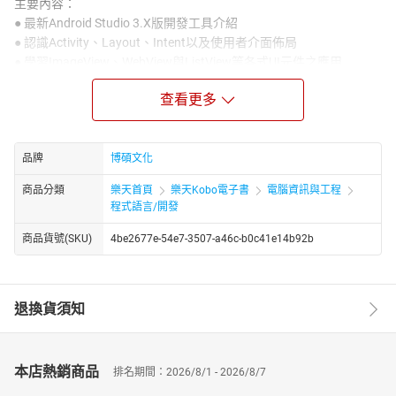
主要內容：
● 最新Android Studio 3.X版開發工具介紹
● 認識Activity、Layout、Intent以及使用者介面佈局
● 學習ImageView、WebView與ListView等各式UI元件之應用
● 以Fragment進行模組化的使用者介面設計
查看更多
● 使用SQLite資料庫並進行相關資料操作
● AsyncTask非同步任務程式設計
● 透過HttpURLConnection存取遠端網頁內容
● MediaPlayer與VideoPlayer的多媒體應用
品牌
博碩文化
從入門到專家級的APP開發範例：
商品分類
樂天首頁
樂天Kobo電子書
電腦資訊與工程
● 使用動態UI設計的計算機應用程式
程式語言/開發
● 豐富UI設計的旅遊照片瀏覽應用程式
商品貨號(SKU)
4be2677e-54e7-3507-a46c-b0c41e14b92b
● 使用SQLite設計的聯絡人應用程式
● 同步處理遠端網站資料擷取的瀏覽應用程式
● 包含圖片與影音檔案的多媒體素材播放應用程式以及更多實用的
進階主題
退換貨須知
〈範例請至博碩官網下載〉
本店熱銷商品
排名期間：2026/8/1 - 2026/8/7