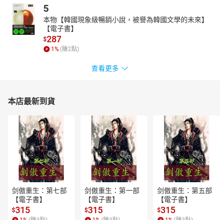
5
本物【韓國現象級暢銷小說，被譽為韓國文學的未來】
【電子書】
287
$
1
%
(賺
2
點)
查看更多
本店最新到貨
剑傲重生：第七部
剑傲重生：第一部
剑傲重生：第五部
【電子書】
【電子書】
【電子書】
315
315
315
$
$
$