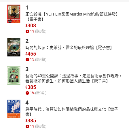
1
正念殺機【NETFLIX影集Murder Mindfully蓄弒待發】
【電子書】
308
$
1
%
(賺
3
點)
2
時間的起源：史蒂芬．霍金的最終理論【電子書】
455
$
1
%
(賺
4
點)
3
藝術的40堂公開課：透過故事，走進藝術家創作現場，
看藝術如何誕生、如何形塑人類生活【電子書】
385
$
1
%
(賺
3
點)
4
扁平時代：演算法如何限縮我們的品味與文化【電子
書】
385
$
1
%
(賺
3
點)