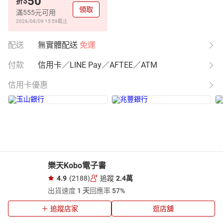
50
$
折
領取
滿555元可用
2026/08/09 15:59
截止
配送
無實體配送
免運
付款
信用卡／LINE Pay／AFTEE／ATM
信用卡優惠
樂天Kobo電子書
4.9
(2188)
追蹤
2.4萬
出貨速度
1 天
回應率
57%
追蹤店家
逛店舖