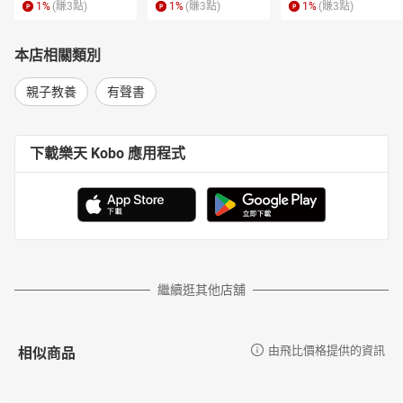
1
%
(賺
3
點)
1
%
(賺
3
點)
1
%
(賺
3
點)
本店相關類別
親子教養
有聲書
下載樂天 Kobo 應用程式
繼續逛其他店舖
相似商品
由飛比價格提供的資訊