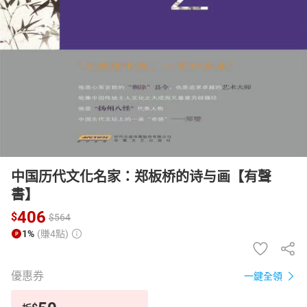
日本購物
電子/紙本書
HOT
中国历代文化名家：郑板桥的诗与画【有聲
書】
406
$
$
564
1%
(賺4點)
優惠券
一鍵全領