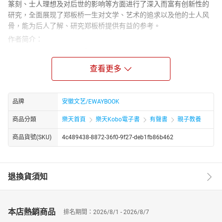
篆刻、士人理想及对后世的影响等方面进行了深入而富有创新性的
研究，全面展现了郑板桥一生对文学、艺术的追求以及他的士人风
骨，能为后人了解、研究郑板桥提供有益的参考。
作者简介：
吴根友是武汉大学哲学学院教授、博士生导师，武汉大学文明对话
高等研究院院长。他 1963 年生于安徽枞阳，拥有武汉大学哲学博士
查看更多
学位。主要从事明清哲学、中国政治哲学等研究，著有《中国现代
价值观的初生历程 —— 从李贽到戴震》等十余部著作，在《哲学研
究》等刊物发表论文两百余篇。他还曾入选教育部新世纪优秀人才
品牌
安徽文艺/EWAYBOOK
支持计划，享受国务院政府特殊津贴，现兼任中国哲学史学会副会
长等职。
商品分類
樂天首頁
樂天Kobo電子書
有聲書
親子教養
商品貨號(SKU)
4c489438-8872-36f0-9f27-deb1fb86b462
退換貨須知
本店熱銷商品
排名期間：2026/8/1 - 2026/8/7