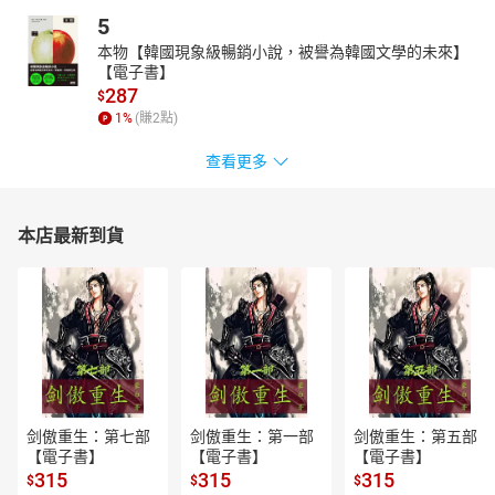
5
本物【韓國現象級暢銷小說，被譽為韓國文學的未來】
【電子書】
287
$
1
%
(賺
2
點)
查看更多
本店最新到貨
剑傲重生：第七部
剑傲重生：第一部
剑傲重生：第五部
【電子書】
【電子書】
【電子書】
315
315
315
$
$
$