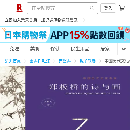
登入
立即加入樂天會員，讓您邊購物邊賺點數！
購物網分類
免運
美食
保健
民生用品
居家
3C
樂天首頁
圖書與雜誌
有聲書
親子教養
中国历代文化
天天免運
美食蛋糕
養生保健
民生用品
居家生活
3C家電
運動休閒
親子玩具
女裝
男裝
化妝保養
情趣用品