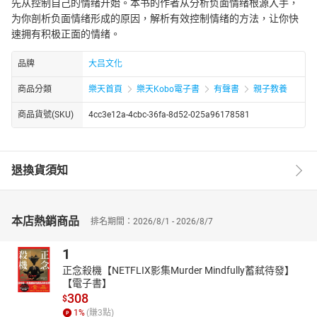
先从控制自己的情绪开始。本书的作者从分析负面情绪根源入手，
为你剖析负面情绪形成的原因，解析有效控制情绪的方法，让你快
速拥有积极正面的情绪。
品牌
大吕文化
商品分類
樂天首頁
樂天Kobo電子書
有聲書
親子教養
商品貨號(SKU)
4cc3e12a-4cbc-36fa-8d52-025a96178581
退換貨須知
本店熱銷商品
排名期間：2026/8/1 - 2026/8/7
1
正念殺機【NETFLIX影集Murder Mindfully蓄弒待發】
【電子書】
308
$
1
%
(賺
3
點)