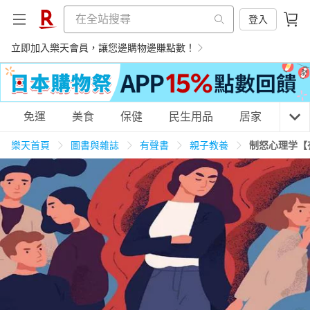
登入
立即加入樂天會員，讓您邊購物邊賺點數！
購物網分類
免運
美食
保健
民生用品
居家
3C
樂天首頁
圖書與雜誌
有聲書
親子教養
制怒心理学【
天天免運
美食蛋糕
養生保健
民生用品
居家生活
3C家電
運動休閒
親子玩具
女裝
男裝
化妝保養
情趣用品