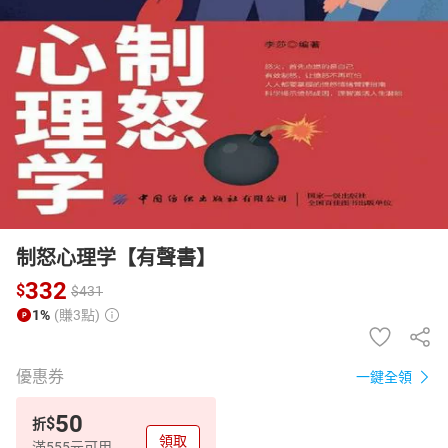
日本購物
電子/紙本書
HOT
制怒心理学【有聲書】
332
$
$
431
1%
(賺3點)
優惠券
一鍵全領
50
$
折
領取
滿555元可用