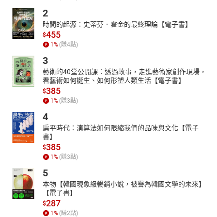
2
時間的起源：史蒂芬．霍金的最終理論【電子書】
455
$
1
%
(賺
4
點)
3
藝術的40堂公開課：透過故事，走進藝術家創作現場，
看藝術如何誕生、如何形塑人類生活【電子書】
385
$
1
%
(賺
3
點)
4
扁平時代：演算法如何限縮我們的品味與文化【電子
書】
385
$
1
%
(賺
3
點)
5
本物【韓國現象級暢銷小說，被譽為韓國文學的未來】
【電子書】
287
$
1
%
(賺
2
點)