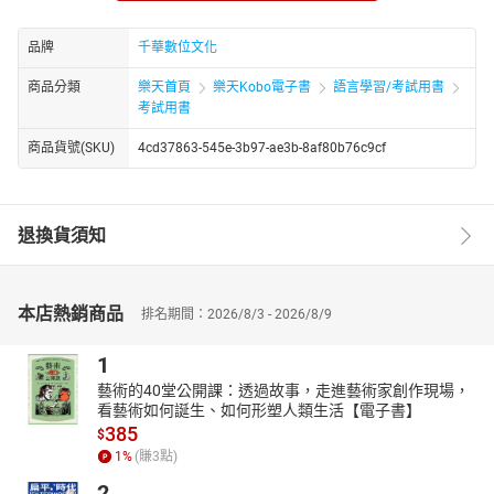
產生初步認識，對課程內容有一個立即性的瞭解。4.圖表說明統整
知識內容對於抽象難理解的概念，本書以圖表將抽象概念具體呈
品牌
千華數位文化
現，重點清楚易懂，一目了然。5.重點補充提升實力筆者就各個常
商品分類
樂天首頁
樂天Kobo電子書
語言學習/考試用書
考的重點觀念或關鍵字詞給予補充說明，幫助考生攻略重點，發揮
考試用書
事半功倍的效果。6.粗體關鍵字凸顯重點本書以黑色粗體字凸顯考
試的命題重點，以期達到讓考生在考前關鍵時間內快速複習，考生
商品貨號(SKU)
4cd37863-545e-3b97-ae3b-8af80b76c9cf
針對這些關鍵內容應特別熟讀。7.模擬試題與解析，難題高分在握
每章其後均有模擬試題解析，以循序漸進的方式，幫助您融會貫
通，掌握第一手資訊，穩操勝算，獲取高分！考生若將本書所提理
退換貨須知
論部分加以熟讀及理解，再配合實務，面對考試中遇到各種不同題
型時，勢必能穩定作答以獲取高分！
本店熱銷商品
排名期間：2026/8/3 - 2026/8/9
1
藝術的40堂公開課：透過故事，走進藝術家創作現場，
看藝術如何誕生、如何形塑人類生活【電子書】
385
$
1
%
(賺
3
點)
2