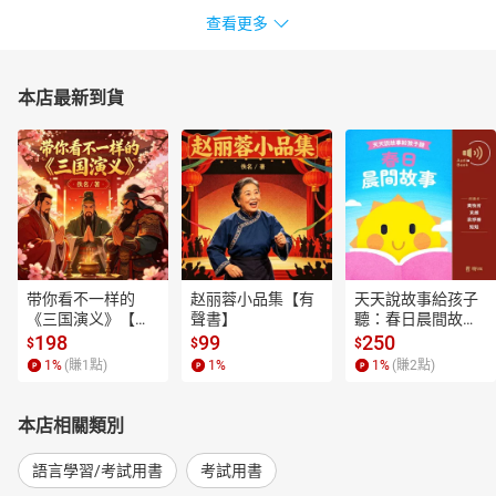
查看更多
本店最新到貨
带你看不一样的
赵丽蓉小品集【有
天天說故事給孩子
《三国演义》【有
聲書】
聽：春日晨間故事
聲書】
【有聲書】
198
99
250
$
$
$
1
%
(賺
1
點)
1
%
1
%
(賺
2
點)
本店相關類別
語言學習/考試用書
考試用書