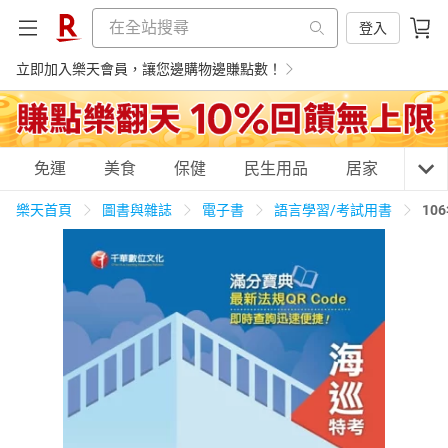
登入
立即加入樂天會員，讓您邊購物邊賺點數！
購物網分類
免運
美食
保健
民生用品
居家
3C
樂天首頁
圖書與雜誌
電子書
語言學習/考試用書
10
天天免運
美食蛋糕
養生保健
民生用品
居家生活
3C家電
運動休閒
親子玩具
女裝
男裝
化妝保養
情趣用品