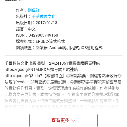
作者：
劉偉祥
出版社：
千華數位文化
出版日期：2017/01/13
語言：中文
ISBN：3429863749158
檔案格式：EPUB2-流式格式
閱讀裝置：閱讀器, Android應用程式, iOS應用程式
千華數位文化出版 書號：2M241061實體書籍購買連結：
https://goo.gl/NTMJRX各類考試介紹連結：
http://goo.gl/Q3edo7【本書特色】◎重點精要．關鍵考點全收錄◎
法規QRcode．即時查詢◎最新試題．命題趨勢盡掌握犯罪偵查學屬
於實務運作科目，實務一定需要理論作為操作的依據，作者特別以
此為方向完成此書。本書特色如下：1.獨家主題式分章整理將犯罪
偵查各別重要內容，依照主題式分類整理，一舉囊括所有重點，架
構易讀好記。2.可善用頻出度規劃讀書時間根據命題率高低分為三
個等級：A（常考）、B（中等）、C（少考），讀者可依據頻出度
高低來規劃讀書時間。3.課前提要快入進入課程核心課前提要概述
查看更多
各章節容易考出的重點，讓讀者在學習此章之前，引導讀者對該章