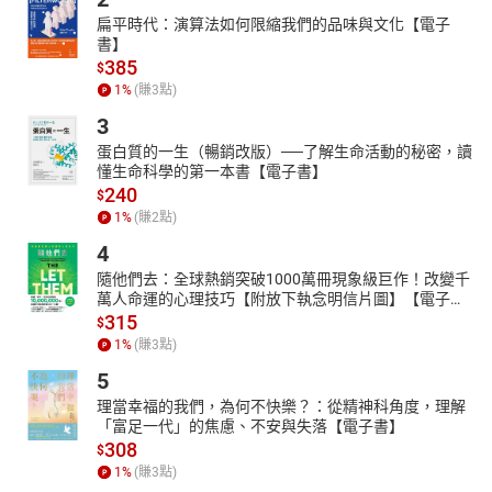
扁平時代：演算法如何限縮我們的品味與文化【電子
書】
385
$
1
%
(賺
3
點)
3
蛋白質的一生（暢銷改版）──了解生命活動的秘密，讀
懂生命科學的第一本書【電子書】
240
$
1
%
(賺
2
點)
4
隨他們去：全球熱銷突破1000萬冊現象級巨作！改變千
萬人命運的心理技巧【附放下執念明信片圖】【電子
書】
315
$
1
%
(賺
3
點)
5
理當幸福的我們，為何不快樂？：從精神科角度，理解
「富足一代」的焦慮、不安與失落【電子書】
308
$
1
%
(賺
3
點)