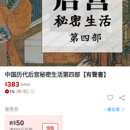
日本購物
電子/紙本書
HOT
中国历代后宫秘密生活第四部【有聲書】
383
$
$
498
1%
(賺3點)
優惠券
一鍵全領
50
$
折
領取
滿555元可用