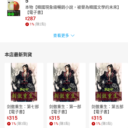
5
本物【韓國現象級暢銷小說，被譽為韓國文學的未來】
【電子書】
287
$
1
%
(賺
2
點)
查看更多
本店最新到貨
剑傲重生：第七部
剑傲重生：第一部
剑傲重生：第五部
【電子書】
【電子書】
【電子書】
315
315
315
$
$
$
1
%
(賺
3
點)
1
%
(賺
3
點)
1
%
(賺
3
點)