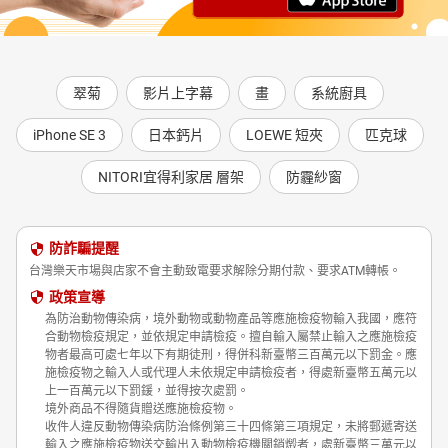
翠菊
影片上字幕
畫
系統廚具
iPhone SE 3
日本鈣片
LOEWE 短夾
匹克球
NITORI宜得利家居 層架
防霾紗窗
防詐騙提醒
台灣樂天市場與店家不會主動致電要求解除分期付款、要求ATM轉帳。
政策宣導
為防治動物傳染病，境外動物或動物產品等應施檢疫物輸入我國，應符
合動物檢疫規定，並依規定申請檢疫。擅自輸入屬禁止輸入之應施檢疫
物者最高可處七年以下有期徒刑，得併科新臺幣三百萬元以下罰金。應
施檢疫物之輸入人或代理人未依規定申請檢疫者，得處新臺幣五萬元以
上一百萬元以下罰鍰，並得按次處罰。
境外商品不得隨貨贈送應施檢疫物。
收件人違反動物傳染病防治條例第三十四條第三項規定，未將郵遞寄送
輸入之應施檢疫物送交輸出入動物檢疫機關銷燬者，處新臺幣三萬元以