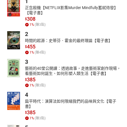
1
正念殺機【NETFLIX影集Murder Mindfully蓄弒待發】
【電子書】
308
$
1
%
(賺
3
點)
2
時間的起源：史蒂芬．霍金的最終理論【電子書】
455
$
1
%
(賺
4
點)
3
藝術的40堂公開課：透過故事，走進藝術家創作現場，
看藝術如何誕生、如何形塑人類生活【電子書】
385
$
1
%
(賺
3
點)
4
扁平時代：演算法如何限縮我們的品味與文化【電子
書】
385
$
1
%
(賺
3
點)