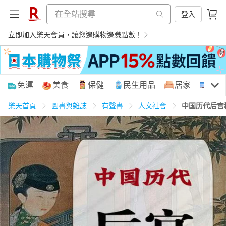
登入
立即加入樂天會員，讓您邊購物邊賺點數！
購物網分類
免運
美食
保健
民生用品
居家
3C
樂天首頁
圖書與雜誌
有聲書
人文社會
中国历代后宫
天天免運
美食蛋糕
養生保健
民生用品
居家生活
3C家電
運動休閒
親子玩具
女裝
男裝
化妝保養
情趣用品