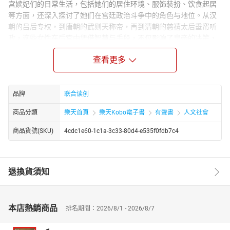
宫嫔妃们的日常生活，包括她们的居住环境、服饰装扮、饮食起居
等方面，还深入探讨了她们在宫廷政治斗争中的角色与地位。从汉
朝的吕后专权，到唐朝的武则天称帝，再到清朝的慈禧太后垂帘听
政，这些女性在后宫中凭借智慧与手段，不仅影响了皇帝的决策，
甚至在一定程度上改变了历史的走向。同时，本书还揭示了后宫中
查看更多
那些不为人知的秘密与禁忌。比如，嫔妃们如何通过各种手段争宠
夺爱，宫女们如何在严苛的宫廷规则下生存，以及后宫中流传的各
种诡异传说与神秘仪式等。这些内容不仅增加了书籍的趣味性与可
读性，也让读者更加深入地了解了后宫生活的复杂与多面。《中国
品牌
联合读创
历代后宫秘密生活》不仅是一部关于历史与文化的作品，更是一部
商品分類
樂天首頁
樂天Kobo電子書
有聲書
人文社會
关于人性、权力与欲望的深刻探讨。它让我们重新审视那些隐藏在
历史深处的后宫女性形象，感受她们在男权社会中的挣扎与抗争，
商品貨號(SKU)
4cdc1e60-1c1a-3c33-80d4-e535f0fdb7c4
以及她们对历史的独特贡献与影响。通过阅读本书，读者将能够更
加全面地了解中国历史上的后宫文化，以及那些被时光尘封的秘密
生活。
退換貨須知
本店熱銷商品
排名期間：2026/8/1 - 2026/8/7