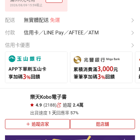
2026/08/09 15:59
截止
配送
無實體配送
免運
付款
信用卡／LINE Pay／AFTEE／ATM
信用卡優惠
樂天Kobo電子書
4.9
(2188)
追蹤
2.4萬
出貨速度
1 天
回應率
57%
追蹤店家
逛店舖