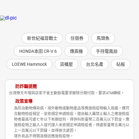
新世紀福音戰士
住宿券
馬頭魚
HONDA本田 CR-V 6
傳真機
手持電風扇
LOEWE Hammock
貨櫃屋
台北名產
砧板
防詐騙提醒
台灣樂天市場與店家不會主動致電要求解除分期付款、要求ATM轉帳。
政策宣導
為防治動物傳染病，境外動物或動物產品等應施檢疫物輸入我國，應符
合動物檢疫規定，並依規定申請檢疫。擅自輸入屬禁止輸入之應施檢疫
物者最高可處七年以下有期徒刑，得併科新臺幣三百萬元以下罰金。應
施檢疫物之輸入人或代理人未依規定申請檢疫者，得處新臺幣五萬元以
上一百萬元以下罰鍰，並得按次處罰。
境外商品不得隨貨贈送應施檢疫物。