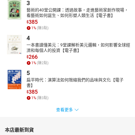
3
藝術的40堂公開課：透過故事，走進藝術家創作現場，
看藝術如何誕生、如何形塑人類生活【電子書】
385
$
1
%
(賺
3
點)
4
一本書讀懂美元：9堂課解析美元邏輯，如何影響全球經
濟和每個人的投資【電子書】
266
$
1
%
(賺
2
點)
5
扁平時代：演算法如何限縮我們的品味與文化【電子
書】
385
$
1
%
(賺
3
點)
查看更多
本店最新到貨