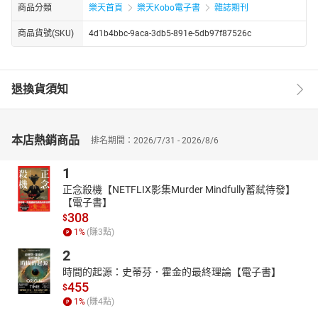
商品分類
樂天首頁
樂天Kobo電子書
雜誌期刊
商品貨號(SKU)
4d1b4bbc-9aca-3db5-891e-5db97f87526c
退換貨須知
本店熱銷商品
排名期間：2026/7/31 - 2026/8/6
1
正念殺機【NETFLIX影集Murder Mindfully蓄弒待發】
【電子書】
308
$
1
%
(賺
3
點)
2
時間的起源：史蒂芬．霍金的最終理論【電子書】
455
$
1
%
(賺
4
點)