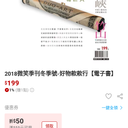
日本購物
電子/紙本書
HOT
2018微笑季刊冬季號-好物款款行【電子書】
199
$
1%
(賺1點)
優惠券
一鍵全領
50
$
折
領取
滿555元可用