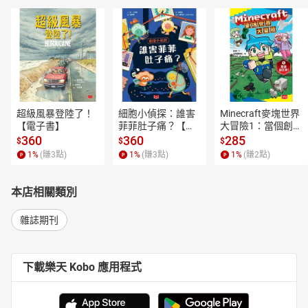
超級風暴登陸了！
細胞小偵探：誰害
Minecraft麥塊世界
【電子書】
菲菲肚子痛？【電
大冒險1：當個創世
子書】
神！【電子書】
360
360
285
$
$
$
1
%
(賺
3
點)
1
%
(賺
3
點)
1
%
(賺
2
點)
本店相關類別
雜誌期刊
下載樂天 Kobo 應用程式