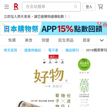
登入
立即加入樂天會員，讓您邊購物邊賺點數！
購物網分類
免運
美食
保健
民生用品
居家
3C
樂天首頁
圖書與雜誌
電子書
雜誌期刊
2018微笑季
天天免運
美食蛋糕
養生保健
民生用品
居家生活
3C家電
運動休閒
親子玩具
女裝
男裝
化妝保養
情趣用品