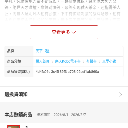
平凡，凭借传承力量不断成长，一路斩尽仇敌，经历庞大势力交
锋、绝世天才碰撞、巅峰对决等，最终实现弑天杀帝，还抱得美人
归，向世人证明凡人也有骄傲。书中有惊险刺激的战斗场景，也有
主角在困境中挣扎成长的历程。世上最不平等的地方是战场，而最
平等的却是死亡！不灭苍穹的凡尘灵土，尸体等待着回归。世家弃
查看更多
子骆图为生存，踏入这片土地，从事最卑微的凡人职业一一背尸
人。当他背起尸体时，也改变了自己的命运！意外获得元始神碑传
承，他走上超強武神逆袭之路。
品牌
天下书盟
商品分類
樂天首頁
樂天Kobo電子書
有聲書
文學小說
商品貨號(SKU)
4d4fc06e-3c45-39f3-a703-02eef1ab860a
退換貨須知
本店熱銷商品
排名期間：2026/8/1 - 2026/8/7