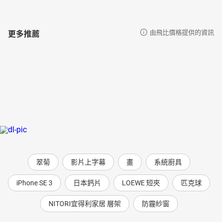
更多推薦
由飛比價格提供的資訊
翠菊
影片上字幕
畫
系統廚具
iPhone SE 3
日本鈣片
LOEWE 短夾
匹克球
NITORI宜得利家居 層架
防霾紗窗