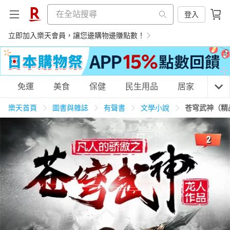
登入
立即加入樂天會員，讓您邊購物邊賺點數！
購物網分類
免運
美食
保健
民生用品
居家
3C
樂天首頁
圖書與雜誌
有聲書
文學小說
苍穹武神（精
天天免運
美食蛋糕
養生保健
民生用品
居家生活
3C家電
運動休閒
親子玩具
女裝
男裝
化妝保養
情趣用品