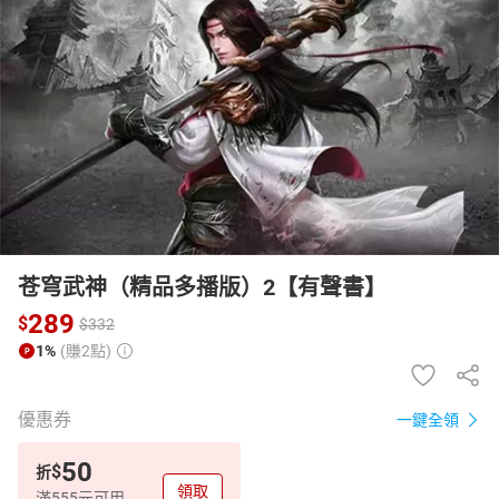
日本購物
電子/紙本書
HOT
苍穹武神（精品多播版）2【有聲書】
289
$
$
332
1%
(賺2點)
優惠券
一鍵全領
50
$
折
領取
滿555元可用