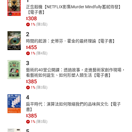
1
正念殺機【NETFLIX影集Murder Mindfully蓄弒待發】
【電子書】
308
$
1
%
(賺
3
點)
2
時間的起源：史蒂芬．霍金的最終理論【電子書】
455
$
1
%
(賺
4
點)
3
藝術的40堂公開課：透過故事，走進藝術家創作現場，
看藝術如何誕生、如何形塑人類生活【電子書】
385
$
1
%
(賺
3
點)
4
扁平時代：演算法如何限縮我們的品味與文化【電子
書】
385
$
1
%
(賺
3
點)
5