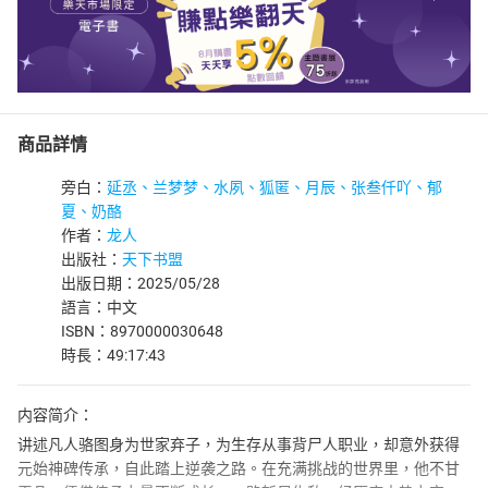
商品詳情
旁白：
延丞、兰梦梦、水夙、狐匿、月辰、张叁仟吖、郁
夏、奶酪
作者：
龙人
出版社：
天下书盟
出版日期：2025/05/28
語言：中文
ISBN：8970000030648
時長：49:17:43
内容简介：
讲述凡人骆图身为世家弃子，为生存从事背尸人职业，却意外获得
元始神碑传承，自此踏上逆袭之路。在充满挑战的世界里，他不甘