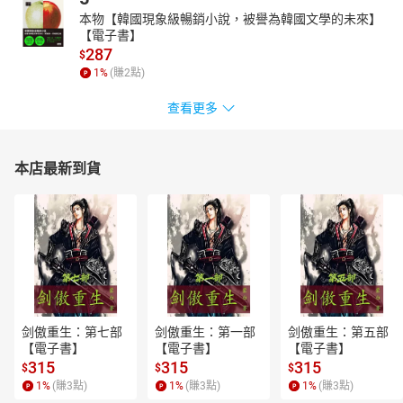
本物【韓國現象級暢銷小說，被譽為韓國文學的未來】
【電子書】
287
$
1
%
(賺
2
點)
查看更多
本店最新到貨
剑傲重生：第七部
剑傲重生：第一部
剑傲重生：第五部
【電子書】
【電子書】
【電子書】
315
315
315
$
$
$
1
%
(賺
3
點)
1
%
(賺
3
點)
1
%
(賺
3
點)