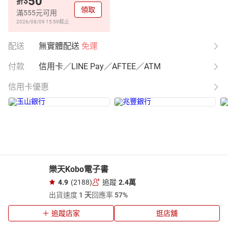
50
$
折
領取
滿555元可用
2026/08/09 15:59
截止
配送
無實體配送
免運
付款
信用卡／LINE Pay／AFTEE／ATM
信用卡優惠
樂天Kobo電子書
4.9
(2188)
追蹤
2.4萬
出貨速度
1 天
回應率
57%
追蹤店家
逛店舖