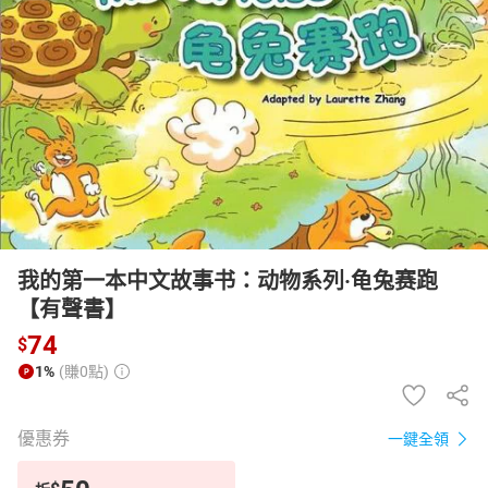
日本購物
電子/紙本書
HOT
我的第一本中文故事书：动物系列·龟兔赛跑
【有聲書】
74
$
1%
(賺0點)
優惠券
一鍵全領