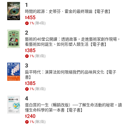
1
時間的起源：史蒂芬．霍金的最終理論【電子書】
455
$
1
%
(賺
4
點)
2
藝術的40堂公開課：透過故事，走進藝術家創作現場，
看藝術如何誕生、如何形塑人類生活【電子書】
385
$
1
%
(賺
3
點)
3
扁平時代：演算法如何限縮我們的品味與文化【電子
書】
385
$
1
%
(賺
3
點)
4
蛋白質的一生（暢銷改版）──了解生命活動的秘密，讀
懂生命科學的第一本書【電子書】
240
$
1
%
(賺
2
點)