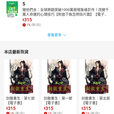
5
隨他們去：全球熱銷突破1000萬冊現象級巨作！改變千
萬人命運的心理技巧【附放下執念明信片圖】【電子
書】
315
$
1
%
(賺
3
點)
查看更多
本店最新到貨
剑傲重生：第七部
剑傲重生：第一部
剑傲重生：第五部
【電子書】
【電子書】
【電子書】
315
315
315
$
$
$
1
%
(賺
3
點)
1
%
(賺
3
點)
1
%
(賺
3
點)