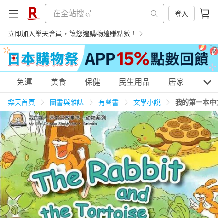
登入
立即加入樂天會員，讓您邊購物邊賺點數！
購物網分類
免運
美食
保健
民生用品
居家
3C
樂天首頁
圖書與雜誌
有聲書
文學小說
我的第一本中
天天免運
美食蛋糕
養生保健
民生用品
居家生活
3C家電
運動休閒
親子玩具
女裝
男裝
化妝保養
情趣用品