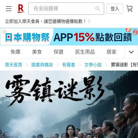
登入
立即加入樂天會員，讓您邊購物邊賺點數！
購物網分類
免運
美食
保健
民生用品
居家
3C
樂天首頁
圖書與雜誌
有聲書
文學小說
雾镇谜影【有
天天免運
美食蛋糕
養生保健
民生用品
居家生活
3C家電
運動休閒
親子玩具
女裝
男裝
化妝保養
情趣用品