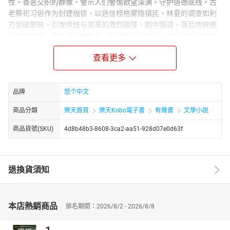
性。善恶交织的群像，警示人们警惕欲望深渊，守护道德底线。古
老祭祀习俗作为封建枷锁，以迷信桎梏雾隐镇民，林夏的调查如利
刃划破蒙昧，引发传统与变革的激烈碰撞。剧中强调，落后传统需
以勇气破除，唯有接纳新思想、挑战不合理规训，方能挣脱痛苦循
环，迈向新生。
查看更多
Narrator Biography：
悠个中文，文字功底扎实醇厚，行文严谨克制，叙事脉络清晰，结
构章法有度，兼具文学性与可读性。其语言凝练精准，质朴中见风
品牌
悠个中文
骨，平实中藏张力，不事浮夸雕琢，却能于细微处勾勒人物心境，
于平淡间铺陈时代肌理，展现出极强的文字把控能力与叙事功底。
商品分類
樂天首頁
樂天Kobo電子書
有聲書
文學小說
无论是场景描摹、细节刻画，还是情感铺陈、思想表达，均层次分
商品貨號(SKU)
4d8b48b3-8608-3ca2-aa51-928d07e0d63f
明、意蕴深远，兼具画面感与感染力，使读者极易沉浸于文本所构
建的叙事世界之中。
退換貨須知
本店熱銷商品
排名期間：2026/8/2 - 2026/8/8