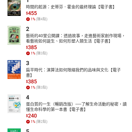
1
時間的起源：史蒂芬．霍金的最終理論【電子書】
455
$
1
%
(賺
4
點)
2
藝術的40堂公開課：透過故事，走進藝術家創作現場，
看藝術如何誕生、如何形塑人類生活【電子書】
385
$
1
%
(賺
3
點)
3
扁平時代：演算法如何限縮我們的品味與文化【電子
書】
385
$
1
%
(賺
3
點)
4
蛋白質的一生（暢銷改版）──了解生命活動的秘密，讀
懂生命科學的第一本書【電子書】
240
$
1
%
(賺
2
點)
5