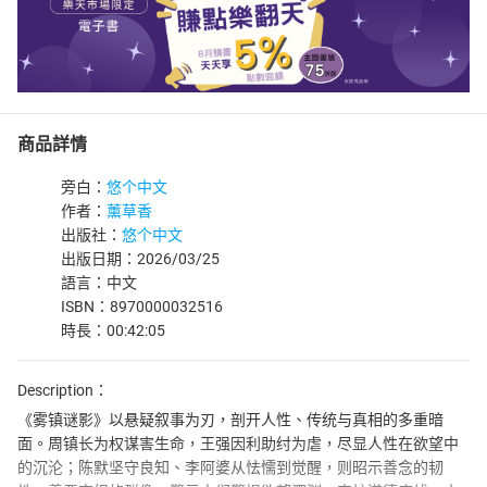
商品詳情
旁白：
悠个中文
作者：
薰草香
出版社：
悠个中文
出版日期：2026/03/25
語言：中文
ISBN：8970000032516
時長：00:42:05
Description：
《雾镇谜影》以悬疑叙事为刃，剖开人性、传统与真相的多重暗
面。周镇长为权谋害生命，王强因利助纣为虐，尽显人性在欲望中
的沉沦；陈默坚守良知、李阿婆从怯懦到觉醒，则昭示善念的韧