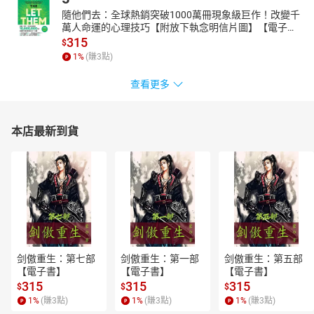
隨他們去：全球熱銷突破1000萬冊現象級巨作！改變千
萬人命運的心理技巧【附放下執念明信片圖】【電子
書】
315
$
1
%
(賺
3
點)
查看更多
本店最新到貨
剑傲重生：第七部
剑傲重生：第一部
剑傲重生：第五部
【電子書】
【電子書】
【電子書】
315
315
315
$
$
$
1
%
(賺
3
點)
1
%
(賺
3
點)
1
%
(賺
3
點)