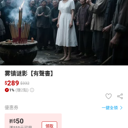
日本購物
電子/紙本書
HOT
雾镇谜影【有聲書】
289
$
$
332
1%
(賺2點)
優惠券
一鍵全領
50
$
折
領取
滿555元可用