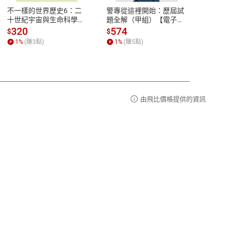
易解
13:00-17:00 (國定假日及例假日休息)
不一樣的世界歷史6：二
警專從這裡開始：歷屆試
理財周
品性
客服電話：0080-1857077
十世紀宇宙與生命科學大
題全解（甲組）【電子
去槓桿
進步【電子書】
書】
股 黃
請參
客服信箱：
聯絡店家
320
574
16
$
$
$
書】
1
%
(賺
3
點)
1
%
(賺
5
點)
1
%
由飛比價格提供的資訊