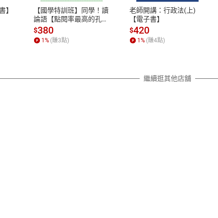
之權利，遽消費者保護法及通訊交
書】
【國學特訓班】同學！讀
老師開講：行政法(上)
除權合理例外情事適用準則，依商
論語【點閱率最高的孔子
【電子書】
篇】逗趣的文配圖情境式
質各有不同規定。詳細退換貨說明
380
420
$
$
講解，學習聖人老師和學
照各商品說明。
1
%
(賺
3
點)
1
%
(賺
4
點)
霸弟子的高情商，開拓人
詳細說明
生格局！【電子書】
繼續逛其他店舖