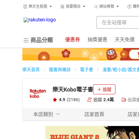
樂天生態圈
我要開店
網站導覽
購
優惠券
抽獎優惠
天天免運
商品分類
樂天首頁
圖書與雜誌
電子書
漫畫/輕小說/圖文
樂天Kobo電子書
追蹤
4.9
(2186)
追蹤
2.4萬
出貨
本店類別
店家首頁
店家