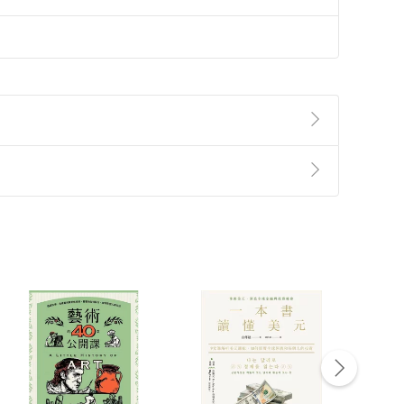
準則
第
2
條第
5
款之規定，「非以有形媒介提供之數位
，不適用消保法第
19
條第
1
項七日內無條件退貨之規
非以有形媒介提供之數位內容，消費者同意若訂購後
付款
方式
完成
訂單
中點選「瀏覽訂單明細」
>
「申請取消訂單
/
退
Payment
Complete
/退貨。