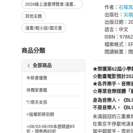
2026線上漫畫博覽會-漫畫，單本79折起，至8/15止
作者：
石塚真
出版社：
尖端
其他主題
出版日期：202
漫畫/輕小說/圖文書
語言：中文
ISBN：97862
檔案格式：EP
商品分類
閱讀裝置：閱讀器
全部商品
★榮獲第62屆小學
☆動畫電影預計20
🎯新書優惠
★各界樂手、音樂
🉐獨家書籍
☆專業音樂媒體「爵
身為音樂人，《BL
💘樂天女孩
不是音樂人，《BLU
⚡版權即將到期
未滿弱冠的三重奏樂
在東京不停歇地演
⭐08/03-08/09本週精選85
當中鋼琴手‧雪祈因
折，領券再85折