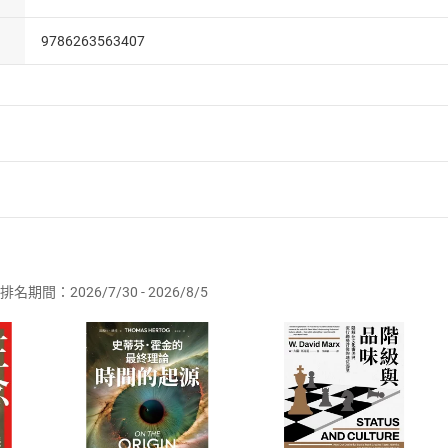
9786263563407
者保護法
第
19
條第
1
項後段
暨
通訊交易解除權合理例外情事適用
供即為完成之線上服務，經消費者事先同意始提供。」 之商品
排名期間：2026/7/30 - 2026/8/5
訂購本店鋪之商品即代表知悉本店鋪所銷售之商品為電子書，屬
取電子書，不得請求退貨退款。
品
放入
購物車
登入
帳號
欲取消訂單或辦理退貨時，請登入樂天市場，並於「我的訂單」
Shopping cart
Login
將依您的申請進行審核，待審核通過後將為您辦理退款事宜。
市場須以整筆訂單為單位進行取消/退貨，恕無法以單支商品取消
如何開始使用？