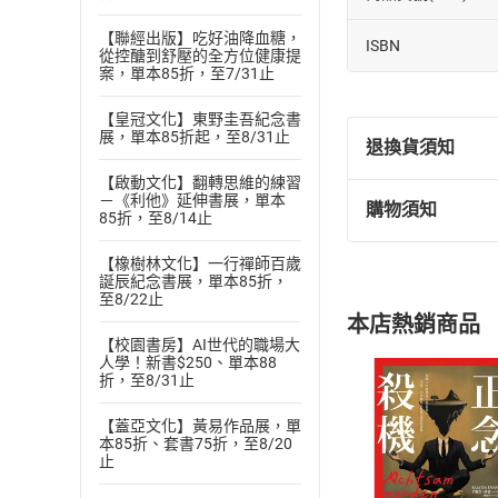
【聯經出版】吃好油降血糖，
ISBN
從控醣到舒壓的全方位健康提
案，單本85折，至7/31止
【皇冠文化】東野圭吾紀念書
展，單本85折起，至8/31止
退換貨須知
【啟動文化】翻轉思維的練習
－《利他》延伸書展，單本
購物須知
85折，至8/14止
退換貨規定：
(
一
)
依
消費
【橡樹林文化】一行禪師百歲
內容或一經提
誕辰紀念書展，單本85折，
購書須知
至8/22止
定。
本店熱銷商品
(
二
)
消費者
【校園書房】AI世代的職場大
且已下載
/
存
人學！新書$250、單本88
挑選
商
折，至8/31止
退貨方式：您
Choose
貨」，本店鋪
【蓋亞文化】黃易作品展，單
本85折、套書75折，至8/20
請注意，樂天
止
購書後，