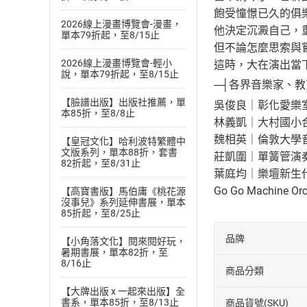
飽受憧憬已久的俱
2026線上漫畫博覽會-漫畫，
他決定沉澱自己，
單本79折起，至8/15止
但不論怎麼思索與嘗
2026線上漫畫博覽會-輕小
這時，大在演出當下
說，單本79折起，至8/15止
─┤各界音樂家、教
【臉譜出版】出版社推薦，單
吳俊良｜彰化愛樂
本85折，至8/8止
林義凱｜大村國小
魏相英｜倫敦大學
【皇冠文化】哈利波特繁體中
文版系列，單本88折，套書
莊凱圍｜單簧管演
82折起，至8/31止
葉庭均｜樂壇新生
Go Go Machin
【高寶書版】馬伯庸《桃花源
沒事兒》系列延伸書展，單本
85折起，至8/25止
品牌
【小角落文化】閱來閱好玩，
暑期書展，單本82折，至
8/16止
商品分類
【大牌出版 x 一起來出版】全
書系，單本85折，至8/13止
商品貨號(SKU)