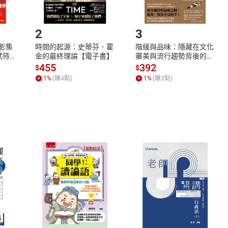
.選擇閱讀載具
Step2.
2
3
X影集
時間的起源：史蒂芬．霍
階級與品味：隱藏在文化
蓄弒待
金的最終理論【電子書】
審美與流行趨勢背後的地
位渴望【電子書】
455
392
$
$
1
%
(賺
4
點)
1
%
(賺
3
點)
式
退換貨規範
、LINE PAY、AFTEE
本店是否提供消費者保護法七日猶