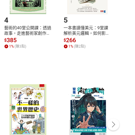
登入帳號，下載書籍後看書
4
5
6
藝術的40堂公開課：透過
一本書讀懂美元：9堂課
本物
故事，走進藝術家創作現
解析美元邏輯，如何影響
說，
場，看藝術如何誕生、如
全球經濟和每個人的投資
來】
385
266
28
$
$
$
何形塑人類生活【電子
【電子書】
1
%
(賺
3
點)
1
%
(賺
2
點)
1
%
書】
客服資訊
豫期
服務時間：週一到週五 10:00-12:00、