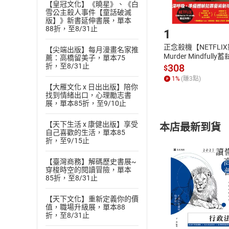
【皇冠文化】《曉星》、《白
雪公主殺人事件【童話破滅
Step1
版】》新書延伸書展，單本
88折，至8/31止
1
正念殺機【NETFLI
【尖端出版】每月漫畫名家推
Murder Mindfully
薦：高橋留美子，單本75
發】【電子書】
折，至8/31止
308
$
1
%
(賺
3
點)
【大雁文化 x 日出出版】陪你
找到情緒出口，心理勵志書
展，單本85折，至9/10止
【天下生活 x 康健出版】享受
本店最新到貨
自己喜歡的生活，單本85
折，至9/15止
【臺灣商務】解碼歷史書展~
穿梭時空的閱讀冒險，單本
85折，至8/31止
付款方
【天下文化】重新定義你的價
值，職場升級展，單本88
折，至8/31止
ATM轉帳、信用卡