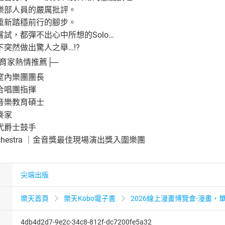
樂部人員的嚴厲批評。
重新踏穩前行的腳步。
試，都彈不出心中所想的Solo…
突然做出驚人之舉…!?
育家熱情推薦├─
室內樂團團長
合唱團指揮
音樂教育碩士
奏家
代爵士鼓手
e Orchestra ｜金音獎最佳現場演出獎入圍樂團
尖端出版
樂天首頁
樂天Kobo電子書
2026線上漫畫博覽會-漫畫，單
4db4d2d7-9e2c-34c8-812f-dc7200fe5a32