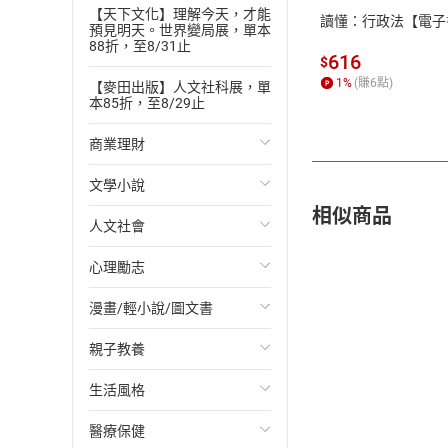
【天下文化】理解今天，才能
讀懂：行政法【電子
預見明天。世界變局展，單本
88折，至8/31止
616
$
1
%
(賺
6
點)
【麥田出版】人文社科展，單
本85折，至8/29止
商業理財
文學小說
投資理財
相似商品
人文社會
經濟/趨勢
歐美文學
心理勵志
財務/金融
日本文學
國際關係
漫畫/輕小說/圖文書
管理/領導
韓國文學
政治
心靈成長/情緒
親子教養
職場工作術
華文文學
社會科學
人際關係
輕小說
生活風格
成功法
經典文學
台灣/中國歷史
兩性關係
奇幻/科幻
教育現場
醫療保健
行銷/廣告
成長/家庭生活小說
日/韓歷史
心理學
愛情故事
兒童文學/故事
飲食/食譜