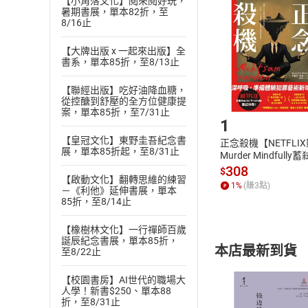
挑選
商
【小角落文化】閱來閱好玩，
暑期書展，單本82折，至
退貨方式：您
Choose
8/16止
貨」，本店鋪
請注意，樂天
【大牌出版 x 一起來出版】全
購書後，
書系，單本85折，至8/13止
【聯經出版】吃好油降血糖，
Step1
從控醣到舒壓的全方位健康提
案，單本85折，至7/31止
1
【皇冠文化】東野圭吾紀念書
正念殺機【NETFLI
展，單本85折起，至8/31止
Murder Mindfully
發】【電子書】
308
$
【啟動文化】翻轉思維的練習
1
%
(賺
3
點)
－《利他》延伸書展，單本
85折，至8/14止
【橡樹林文化】一行禪師百歲
誕辰紀念書展，單本85折，
本店最新到貨
至8/22止
【校園書房】AI世代的職場大
人學！新書$250、單本88
折，至8/31止