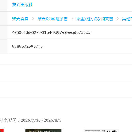
東立出版社
樂天首頁
樂天Kobo電子書
漫畫/輕小說/圖文書
其他
4e50c0d6-02eb-31b4-9d97-c6eebdb759cc
9789572695715
者保護法
第
19
條第
1
項後段
暨
通訊交易解除權合理例外情事適用
供即為完成之線上服務，經消費者事先同意始提供。」 之商品
排名期間：2026/7/30 - 2026/8/5
訂購本店鋪之商品即代表知悉本店鋪所銷售之商品為電子書，屬
取電子書，不得請求退貨退款。