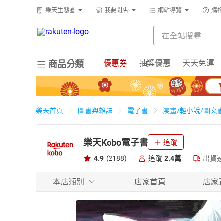
樂天生態圈
我要開店
網站導覽
購
優惠券
抽獎優惠
天天免運
商品分類
樂天首頁
圖書與雜誌
電子書
漫畫/輕小說/圖文
樂天Kobo電子書
追蹤
4.9
(2188)
追蹤
2.4萬
出貨
本店類別
店家首頁
店家