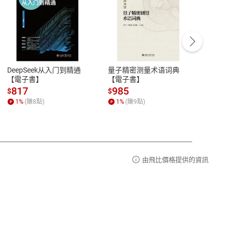
客服資訊
豫期
服務時間：週一到週五 10:00-12:00、
易解
13:00-17:00 (國定假日及例假日休息)
DeepSeek从入门到精通
量子精密测量术语词典
新西
品性
客服電話：0080-1857077
【電子書】
【電子書】
计研
請參
客服信箱：
聯絡店家
817
985
98
$
$
$
1
%
(賺
8
點)
1
%
(賺
9
點)
1
%
由飛比價格提供的資訊