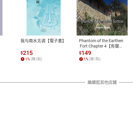
式
退換貨規範
、LINE PAY、AFTEE
本店是否提供消費者保護法七日猶
之權利，遽消費者保護法及通訊交
我与南水北调【電子書】
Phantom of the Earthen
除權合理例外情事適用準則，依商
 Fort Chapter 4【有聲
書】
質各有不同規定。詳細退換貨說明
215
149
$
$
照各商品說明。
1
%
(賺
2
點)
1
%
(賺
1
點)
詳細說明
繼續逛其他店舖