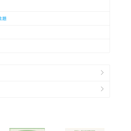
主題
準則
第
2
條第
5
款之規定，「非以有形媒介提供之數位
，不適用消保法第
19
條第
1
項七日內無條件退貨之規
非以有形媒介提供之數位內容，消費者同意若訂購後