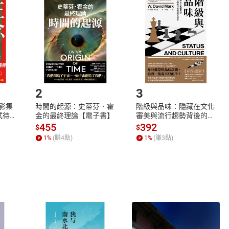
品
放入
購物車
登入
帳號
欲取消訂單或辦理退貨時，請登入樂天市場，並於「我的訂單」
Shopping cart
Login
將依您的申請進行審核，待審核通過後將為您辦理退款事宜。
市場須以整筆訂單為單位進行取消/退貨，恕無法以單支商品取消
如何開始使用？
.選擇閱讀載具
Step2.
2
3
X影集
時間的起源：史蒂芬．霍
階級與品味：隱藏在文化
蓄弒待
金的最終理論【電子書】
審美與流行趨勢背後的地
位渴望【電子書】
455
392
$
$
1
%
(賺
4
點)
1
%
(賺
3
點)