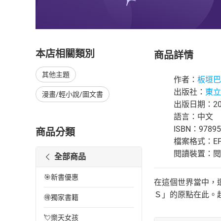
本店相關類別
商品詳情
其他主題
作者：
板垣巴
出版社：
東立
漫畫/輕小說/圖文書
出版日期：202
語言：中文
ISBN：97895
商品分類
檔案格式：EP
閱讀裝置：閱讀器
全部商品
🎯新書優惠
在這個世界當中，
Ｓ」的原點在此。
🉐獨家書籍
💘樂天女孩