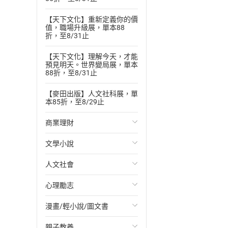
【天下文化】重新定義你的價
值，職場升級展，單本88
折，至8/31止
【天下文化】理解今天，才能
預見明天。世界變局展，單本
88折，至8/31止
【麥田出版】人文社科展，單
本85折，至8/29止
商業理財
文學小說
投資理財
人文社會
經濟/趨勢
歐美文學
心理勵志
財務/金融
日本文學
國際關係
漫畫/輕小說/圖文書
管理/領導
韓國文學
政治
心靈成長/情緒
親子教養
職場工作術
華文文學
社會科學
人際關係
輕小說