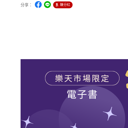
分享：
賺分紅