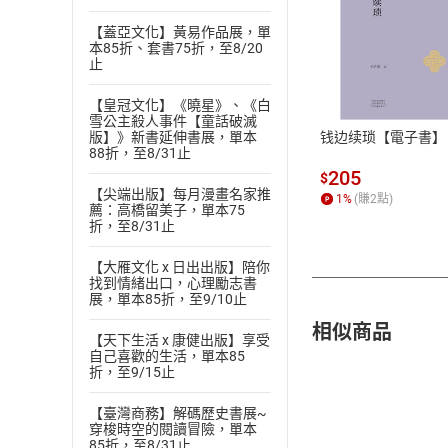
【蓋亞文化】黃易作品展，單
本85折、套書75折，至8/20
付款方
止
ATM轉帳、信用卡
【皇冠文化】《曉星》、《白
雪公主殺人事件【童話破滅
钱边续琐【電子書】
版】》新書延伸書展，單本
88折，至8/31止
205
$
【尖端出版】每月漫畫名家推
1
%
(賺
2
點)
薦：高橋留美子，單本75
折，至8/31止
【大雁文化 x 日出出版】陪你
找到情緒出口，心理勵志書
展，單本85折，至9/10止
相似商品
【天下生活 x 康健出版】享受
自己喜歡的生活，單本85
折，至9/15止
【臺灣商務】解碼歷史書展~
穿梭時空的閱讀冒險，單本
85折，至8/31止