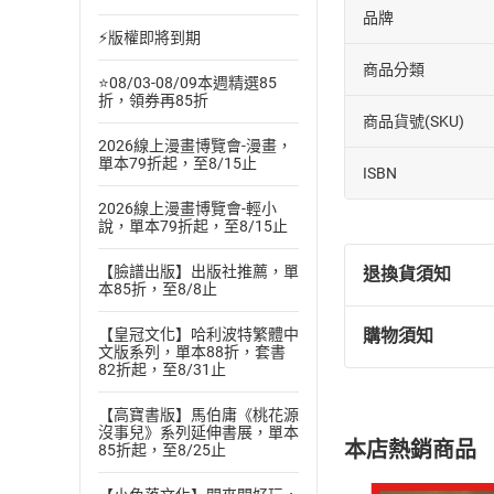
品牌
⚡版權即將到期
商品分類
⭐08/03-08/09本週精選85
折，領券再85折
商品貨號(SKU)
2026線上漫畫博覽會-漫畫，
單本79折起，至8/15止
ISBN
2026線上漫畫博覽會-輕小
說，單本79折起，至8/15止
【臉譜出版】出版社推薦，單
退換貨須知
本85折，至8/8止
【皇冠文化】哈利波特繁體中
購物須知
退換貨規定：
文版系列，單本88折，套書
82折起，至8/31止
(
一
)
依
消費
內容或一經提
【高寶書版】馬伯庸《桃花源
購書須知
定。
沒事兒》系列延伸書展，單本
本店熱銷商品
85折起，至8/25止
(
二
)
消費者
且已下載
/
存