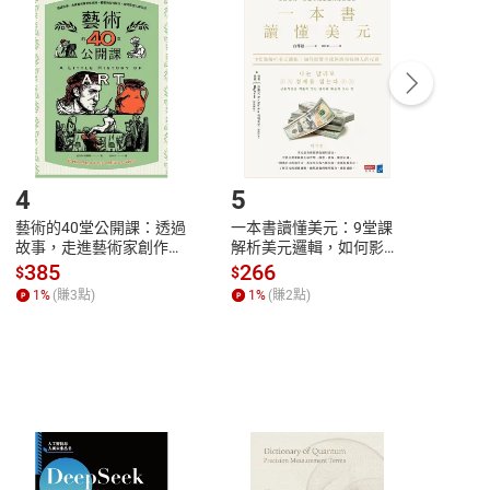
付款
方式
完成
訂單
中點選「瀏覽訂單明細」
>
「申請取消訂單
/
退
Payment
Complete
/退貨。
登入帳號，下載書籍後看書
4
5
6
藝術的40堂公開課：透過
一本書讀懂美元：9堂課
本物
故事，走進藝術家創作現
解析美元邏輯，如何影響
說，
場，看藝術如何誕生、如
全球經濟和每個人的投資
來】
385
266
28
$
$
$
何形塑人類生活【電子
【電子書】
1
%
(賺
3
點)
1
%
(賺
2
點)
1
%
書】