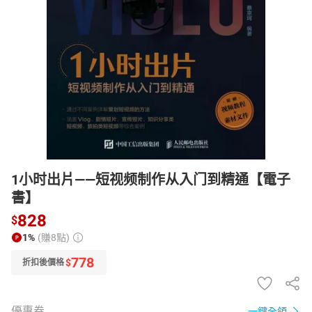
日本購物
電子/紙本書
HOT
1小时出片——短视频制作从入门到精通【電子
書】
828
$
1%
(賺8點)
778
$
折扣後價格
優惠券
一鍵全領