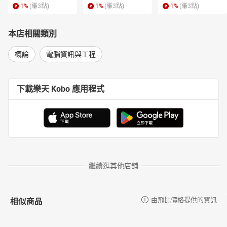
1
%
(賺
3
點)
1
%
(賺
3
點)
1
%
(賺
3
點)
本店相關類別
概論
電腦資訊與工程
下載樂天 Kobo 應用程式
繼續逛其他店舖
相似商品
由飛比價格提供的資訊