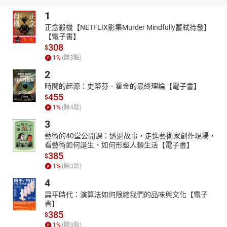
1
正念殺機【NETFLIX影集Murder Mindfully蓄弒待發】
【電子書】
308
$
1
%
(賺
3
點)
2
時間的起源：史蒂芬．霍金的最終理論【電子書】
455
$
1
%
(賺
4
點)
3
藝術的40堂公開課：透過故事，走進藝術家創作現場，
看藝術如何誕生、如何形塑人類生活【電子書】
385
$
1
%
(賺
3
點)
4
扁平時代：演算法如何限縮我們的品味與文化【電子
書】
385
$
1
%
(賺
3
點)