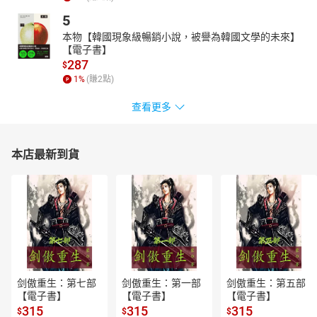
5
本物【韓國現象級暢銷小說，被譽為韓國文學的未來】
【電子書】
287
$
1
%
(賺
2
點)
查看更多
本店最新到貨
剑傲重生：第七部
剑傲重生：第一部
剑傲重生：第五部
【電子書】
【電子書】
【電子書】
315
315
315
$
$
$