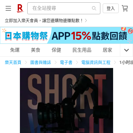
登入
立即加入樂天會員，讓您邊購物邊賺點數！
購物網分類
免運
美食
保健
民生用品
居家
3C
樂天首頁
圖書與雜誌
電子書
電腦資訊與工程
1小时
天天免運
美食蛋糕
養生保健
民生用品
居家生活
3C家電
運動休閒
親子玩具
女裝
男裝
化妝保養
情趣用品