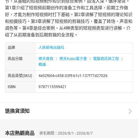
节，从基础的短视频制作知识到综合案例，由浅入深，循序渐进。
第1章介绍了短视频前期创作的准备工作和工具选择，前期工作做
好，才能为制作短视频时打下基础。第2章讲解了短视频的理论知识
和拍摄技巧。第3章讲解了短视频的剪辑技巧，覆盖了转场、声音和
调色等。第4章是综合案例，从4种类型的短视频类型进行讲解，介
绍了从前期准备到后期剪辑的全流程。
品牌
人民邮电出版社
商品分類
樂天首頁
樂天Kobo電子書
電腦資訊與工程
概論
商品貨號(SKU)
4e52f604-c458-33f9-b1c1-137f77d27026
ISBN
9787115599421
退換貨須知
本店熱銷商品
排名期間：2026/8/1 - 2026/8/7