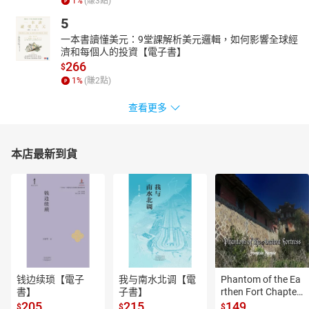
1
%
(賺
3
點)
5
一本書讀懂美元：9堂課解析美元邏輯，如何影響全球經
濟和每個人的投資【電子書】
266
$
1
%
(賺
2
點)
查看更多
本店最新到貨
钱边续琐【電子
我与南水北调【電
Phantom of the Ea
書】
子書】
rthen Fort Chapter
 4【有聲書】
205
215
149
$
$
$