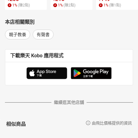
1
%
(賺
2
點)
1
%
(賺
2
點)
1
%
(賺
1
點)
本店相關類別
親子教養
有聲書
下載樂天 Kobo 應用程式
繼續逛其他店舖
相似商品
由飛比價格提供的資訊