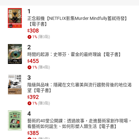
有一位天生結結巴巴的人，他想要當一名雄辯家，並試圖說服
1
國王，如何憑他的三寸不爛之舌，抵得上千軍萬馬。只要解開哥丁
正念殺機【NETFLIX影集Murder Mindfully蓄弒待發】
結，便可征服波斯成為亞洲之王，亞歷山大如何解開這個結？「放
【電子書】
下屠刀，立地成佛」，這是誰的故事？印度阿育王究竟有哪些特別
308
$
的事蹟。張騫兩次通西域，打開了絲綢之路，他既非尋寶也不是去
1
%
(賺
3
點)
旅行，他遠征的目的是為了什麼？但卻意外促成了東西方交流。迦
2
太基人承襲了腓尼基人，也很會做生意。九歲的迦太基人漢尼拔，
時間的起源：史蒂芬．霍金的最終理論【電子書】
誓言要打敗希臘，率軍攀過阿爾卑斯山，讓羅馬人嚇了一大跳。西
455
元前二〇二年的札馬戰役，漢尼拔知道大勢已去，服毒身亡。有人
$
1
%
(賺
4
點)
形容他是「一位高貴而最不幸的人」，你認為如何？
3
階級與品味：隱藏在文化審美與流行趨勢背後的地位渴
望【電子書】
392
$
1
%
(賺
3
點)
4
藝術的40堂公開課：透過故事，走進藝術家創作現場，
看藝術如何誕生、如何形塑人類生活【電子書】
385
$