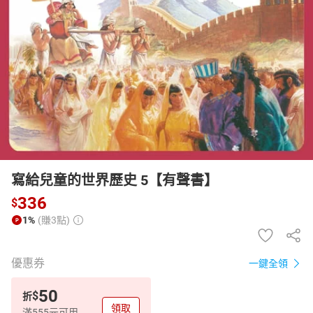
日本購物
電子/紙本書
HOT
寫給兒童的世界歷史 5【有聲書】
336
$
1%
(賺3點)
優惠券
一鍵全領
50
$
折
領取
滿555元可用