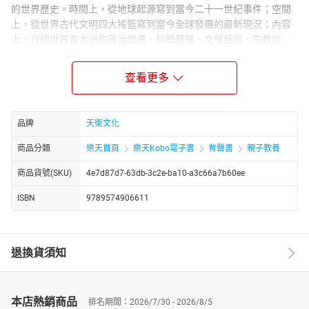
的世界歷史。時間上，從地球起源寫到當今二十一世紀事件；空間
上，從世界古代文明四大搖籃寫到當今全球發展的最新現況；內容
上，介紹世界各大洲的政治變遷、科學發展、文學藝術、宗教信
仰、環保、地理、國際局勢等課題，更新增了許多切合當代生活的
內容，諸如於全球肆虐的新冠肺炎疫情、造成龐大損失的澳洲森林
查看更多
大火、未曾因為時間流逝而消褪的種族歧視問題等等，呈現具體完
整的世界史輪廓。
這是一部培養創意的世界歷史。本套書透過圖表，提供孩子快
品牌
天衛文化
速掌握、吸收、整合訊息的能力；經由精心構作的文字、插畫、地
商品分類
樂天首頁
樂天Kobo電子書
有聲書
親子教養
圖等設計，潛移默化訓練孩子的邏輯力、藝術美感。
各冊簡介
商品貨號(SKU)
4e7d87d7-63db-3c2e-ba10-a3c66a7b60ee
第五冊
** 羅馬崛起****．文化交融**
ISBN
9789574906611
歐亞非各地出現了希臘式的建築和雕刻，這與亞歷山大的哪些
作為有關？
佛教如今是世界性的宗教，印度國王如何成為幕後推手？
退換貨須知
張騫出使西域，促成東西文化交流，哪些物品隨著「絲綢之
路」來到中國？
一個橫跨歐亞非三洲的帝國，一段意外走出的東西方通路，讓
本店熱銷商品
排名期間：2026/7/30 - 2026/8/5
人們知道，世界原來這麼大！