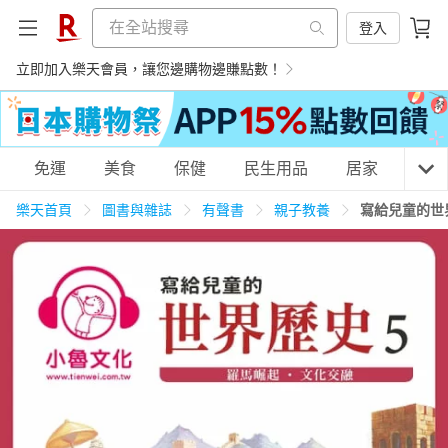
登入
立即加入樂天會員，讓您邊購物邊賺點數！
購物網分類
免運
美食
保健
民生用品
居家
3C
樂天首頁
圖書與雜誌
有聲書
親子教養
寫給兒童的世
天天免運
美食蛋糕
養生保健
民生用品
居家生活
3C家電
運動休閒
親子玩具
女裝
男裝
化妝保養
情趣用品