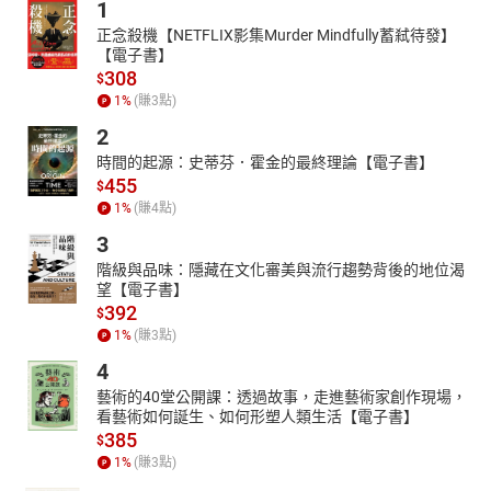
1
正念殺機【NETFLIX影集Murder Mindfully蓄弒待發】
【電子書】
308
$
1
%
(賺
3
點)
2
時間的起源：史蒂芬．霍金的最終理論【電子書】
455
$
1
%
(賺
4
點)
3
階級與品味：隱藏在文化審美與流行趨勢背後的地位渴
望【電子書】
392
$
1
%
(賺
3
點)
4
藝術的40堂公開課：透過故事，走進藝術家創作現場，
看藝術如何誕生、如何形塑人類生活【電子書】
385
$
1
%
(賺
3
點)