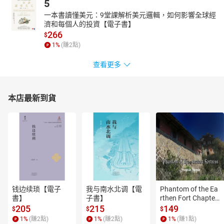
5
一本書讀懂美元：9堂課解析美元邏輯，如何影響全球經
濟和每個人的投資【電子書】
266
$
1
%
(賺
2
點)
查看更多
本店最新到貨
钱边续琐【電子
我与南水北调【電
Phantom of the Ea
書】
子書】
rthen Fort Chapter
 4【有聲書】
205
215
149
$
$
$
1
%
(賺
2
點)
1
%
(賺
2
點)
1
%
(賺
1
點)