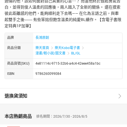
過傷的他，該如何面對自己真實的心意⋯？ 而當他終於鼓起勇氣告
白，並得到俊人溫柔的回應後，兩人踏入了全新的關係。 還在摸索
彼此距離感的他們，能夠順利走下去嗎—— 在化為言語之前，與牽
起雙手之後―― 有些笨拙但飽含溫柔的純愛BL續作。【含電子書限
定特典1P加筆】
品牌
長鴻原創
商品分類
樂天首頁
樂天Kobo電子書
漫畫/輕小說/圖文書
BL/GL
商品貨號(SKU)
4e81114c-9715-32b6-a4c4-42eee458a1bc
ISBN
9786260099084
退換貨須知
本店熱銷商品
排名期間：2026/7/30 - 2026/8/5