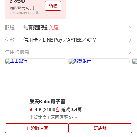
50
$
折
領取
滿555元可用
2026/08/09 15:59
截止
配送
無實體配送
免運
付款
信用卡／LINE Pay／AFTEE／ATM
信用卡優惠
樂天Kobo電子書
4.9
(2188)
追蹤
2.4萬
出貨速度
1 天
回應率
57%
追蹤店家
逛店舖