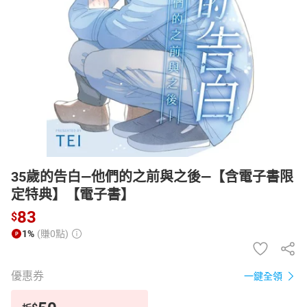
日本購物
電子/紙本書
HOT
35歲的告白—他們的之前與之後—【含電子書限
定特典】【電子書】
83
$
1%
(賺0點)
優惠券
一鍵全領