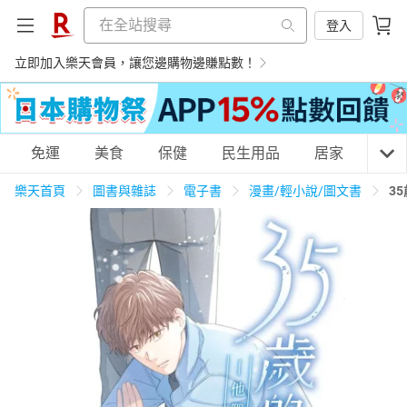
登入
立即加入樂天會員，讓您邊購物邊賺點數！
購物網分類
免運
美食
保健
民生用品
居家
3C
樂天首頁
圖書與雜誌
電子書
漫畫/輕小說/圖文書
3
天天免運
美食蛋糕
養生保健
民生用品
居家生活
3C家電
運動休閒
親子玩具
女裝
男裝
化妝保養
情趣用品