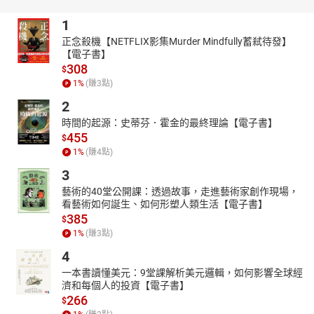
“天龙护念”“疾疫不临”，兼具现世安乐与来世解脱。
四、历史传承争议
1
译者疑云
：传统归为唐代实叉难陀译，但《开元释教录》未
正念殺機【NETFLIX影集Murder Mindfully蓄弒待發】
【電子書】
载，明代始见收录。学者推测或为五代至北宋中国学者依
308
$
《地藏十轮经》框架所撰，然西夏文残卷及宋代灵验记引用
1
%
(賺
3
點)
证实其成书不晚于11世纪。
文化融合
：虽非印度直译，但深刻融入东亚幽冥信仰，推动
2
九华山成为地藏道场，并影响中元节超度习俗。
時間的起源：史蒂芬．霍金的最終理論【電子書】
五、文化影响与实践价值
455
$
1
%
(賺
4
點)
信仰实践
：民间奉地藏为“幽冥教主”，诵经超度亡魂成为丧葬
文化核心；禅宗、净土宗均纳入日课，强调“称名即救”。
3
现代意义
：倡导的孝道精神与因果观，为现代社会提供伦理
藝術的40堂公開課：透過故事，走進藝術家創作現場，
参照，其“积极入世”的菩萨行亦激励众生自利利他。
看藝術如何誕生、如何形塑人類生活【電子書】
385
总结
：
$
1
%
(賺
3
點)
《地藏菩萨本愿经》以孝道为基、愿力为舟，构建了从救亲到度世
的修行体系。其融合民间信仰与深奥佛理，使地藏菩萨“我不入地狱
4
谁入地狱”的大悲形象，成为跨越宗教的文化符号，至今仍指引众生
一本書讀懂美元：9堂課解析美元邏輯，如何影響全球經
直面生死、践行慈悲。
濟和每個人的投資【電子書】
266
$