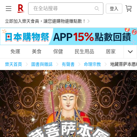
登入
立即加入樂天會員，讓您邊購物邊賺點數！
購物網分類
免運
美食
保健
民生用品
居家
3C
樂天首頁
圖書與雜誌
有聲書
命理宗教
地藏菩萨本愿
天天免運
美食蛋糕
養生保健
民生用品
居家生活
3C家電
運動休閒
親子玩具
女裝
男裝
化妝保養
情趣用品