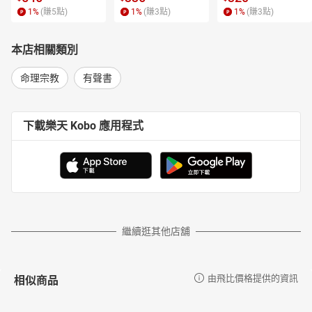
1
%
(賺
5
點)
1
%
(賺
3
點)
1
%
(賺
3
點)
本店相關類別
命理宗教
有聲書
下載樂天 Kobo 應用程式
繼續逛其他店舖
相似商品
由飛比價格提供的資訊