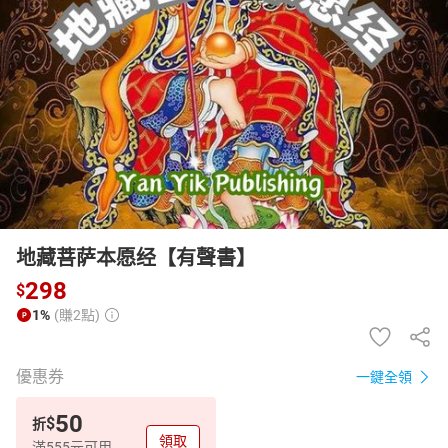
日本購物
電子/紙本書
HOT
地藏菩萨本愿经【有聲書】
298
$
1%
(賺2點)
優惠券
一鍵全領
50
$
折
領取
滿555元可用