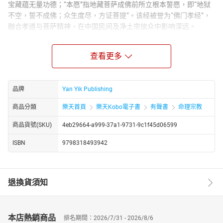
宝藏蕴无量功德；“本愿”指地藏菩萨成佛前所立根本誓愿，即“地狱
不空，誓不成佛；众生度尽，方证菩提”。该经被誉为“佛门孝经”，
融合孝道与菩萨精神，在中国民间及净土宗信众中影响深远。
二、核心内容架构
全经分十三品，以释迦牟尼佛在忉利天为母说法为缘起：
查看更多
孝道本源
：通过地藏菩萨前世为婆罗门女、光目女救母的故
事，阐明孝亲为修行根基，并将世俗孝道升华为救度一切众
生的普世慈悲。
品牌
Yan Yik Publishing
地狱与因果
：详述无间地狱之苦，列举杀生、邪淫等恶业果
商品分類
樂天首頁
樂天Kobo電子書
有聲書
命理宗教
报，强调“善恶因果不虚”，警示众生止恶修善。
菩萨誓愿
：地藏菩萨受佛陀付嘱，于释迦灭度后至弥勒成佛
商品貨號(SKU)
4eb29664-a999-37a1-9731-9c1f45d06599
前的“无佛时期”，化身千百亿分身救度六道众生，尤重地狱、
饿鬼、畜生三恶道。
ISBN
9798318493942
三、思想体系精要
孝道即菩提
：将孝亲扩展为“度尽众生”的大愿，实现伦理与修
行的统一。
退換貨須知
因果业力观
：业报法则贯穿全经，主张忏悔可转业，临终超
度能助亡者离苦。
他力救度
：称念地藏名号、诵经供养可获二十八种利益，如
本店熱銷商品
排名期間：2026/7/31 - 2026/8/6