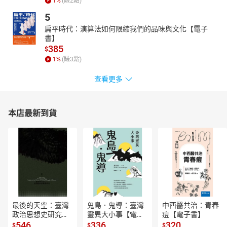
1
%
(賺
2
點)
5
扁平時代：演算法如何限縮我們的品味與文化【電子
書】
385
$
1
%
(賺
3
點)
查看更多
本店最新到貨
最後的天空：臺灣
鬼島．鬼導：臺灣
中西醫共治：青春
政治思想史研究
靈異大小事【電子
痘【電子書】
【電子書】
書】
546
336
320
$
$
$